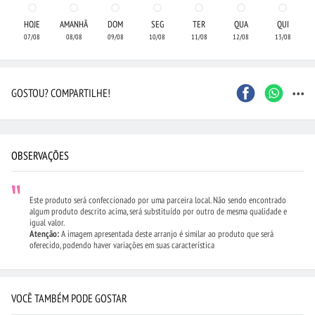
HOJE
AMANHÃ
DOM
SEG
TER
QUA
QUI
07/08
08/08
09/08
10/08
11/08
12/08
13/08
...
GOSTOU? COMPARTILHE!
OBSERVAÇÕES
Este produto será confeccionado por uma parceira local. Não sendo encontrado
algum produto descrito acima, será substituído por outro de mesma qualidade e
igual valor.
Atenção:
A imagem apresentada deste arranjo é similar ao produto que será
oferecido, podendo haver variações em suas característica
VOCÊ TAMBÉM PODE GOSTAR