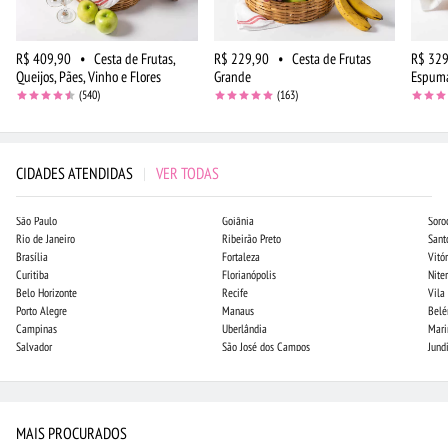
R$ 409,90
•
Cesta de Frutas,
R$ 229,90
•
Cesta de Frutas
R$ 329
Queijos, Pães, Vinho e Flores
Grande
Espuma
(540)
(163)
CIDADES ATENDIDAS
|
VER TODAS
São Paulo
Goiânia
Soro
Rio de Janeiro
Ribeirão Preto
Sant
Brasília
Fortaleza
Vitór
Curitiba
Florianópolis
Niter
Belo Horizonte
Recife
Vila
Porto Alegre
Manaus
Bel
Campinas
Uberlândia
Mari
Salvador
São José dos Campos
Jund
MAIS PROCURADOS