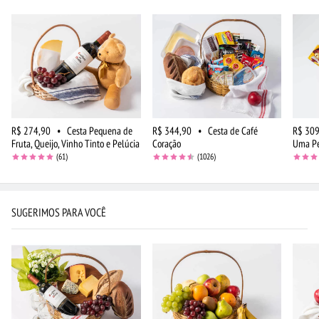
R$ 274,90
•
Cesta Pequena de
R$ 344,90
•
Cesta de Café
R$ 309
Fruta, Queijo, Vinho Tinto e Pelúcia
Coração
Uma P
(61)
(1026)
SUGERIMOS PARA VOCÊ