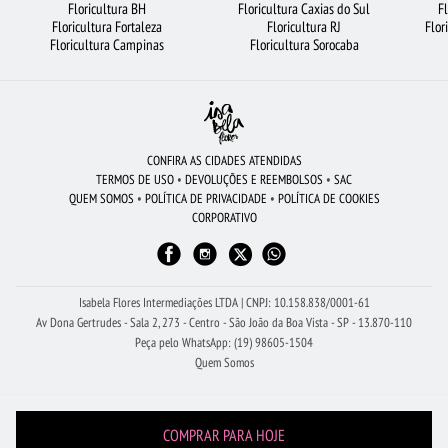
Floricultura BH
Floricultura Caxias do Sul
F
Floricultura Fortaleza
Floricultura RJ
Flor
FLORICULTURA RJ
ROSAS
FLORICULTURA CAMPINAS
Floricultura Campinas
Floricultura Sorocaba
FLORICULTURA MANAUS
FLORICULTURA SANTOS
FLORICULTURA CURITIBA
BUQUÊ DE 12 ROSAS VERMELHAS
FLORES BRANCAS
FLORES VERMELHAS
FLORICULTURA SP
ROSAS VERMELHAS
FLORICULTURA OSASCO
CONFIRA AS CIDADES ATENDIDAS
TERMOS DE USO
•
DEVOLUÇÕES E REEMBOLSOS
•
SAC
FLORICULTURA UBERLÂNDIA
CESTA DE FRUTAS
CESTA DE CAFÉ DA MANHÃ
QUEM SOMOS
•
POLÍTICA DE PRIVACIDADE
•
POLÍTICA DE COOKIES
CORPORATIVO
FLORICULTURA NITERÓI
VIOLETA
FLORICULTURA PORTO ALEGRE
BUQUÊ DE ROSAS VERMELHAS
FLORICULTURA JOÃO PESSOA
FLORICULTURA GUARULHOS
Isabela Flores Intermediações LTDA | CNPJ: 10.158.838/0001-61
Av Dona Gertrudes - Sala 2, 273 - Centro - São João da Boa Vista - SP - 13.870-110
Peça pelo WhatsApp: (19) 98605-1504
Quem Somos
COMPRAR PARA HOJE