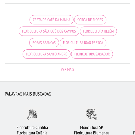
CESTA DE CAFÉ DA MANHÃ
COROA DE FLORES
FLORICULTURA SÃO JOSÉ DOS CAMPOS
FLORICULTURA BELÉM
ROSAS BRANCAS
FLORICULTURA JOÃO PESSOA
FLORICULTURA SANTO ANDRÉ
FLORICULTURA SALVADOR
FLORICULTURA GOIÂNIA
ROSAS VERMELHAS
BUQUÊ DE ROSAS VERMELHAS
VER MAIS
FLORICULTURA RECIFE
VIOLETA
ARRANJO DE FLORES
FLORICULTURA FORTALEZA
FLORICULTURA BH
ROSAS
PALAVRAS MAIS BUSCADAS
FLORES COLORIDAS
RAMALHETE DE FLORES
FLORICULTURA UBERLÂNDIA
FLORES BRANCAS
FLORICULTURA OSASCO
FLORICULTURA BARUERI
BUQUÊS DE FLORES
BUQUÊ DE 12 ROSAS VERMELHAS
Floricultura Curitiba
Floricultura SP
Floricultura Goiânia
Floricultura Blumenau
F
FLORICULTURA RIBEIRÃO PRETO
ORQUÍDEAS
FLORICULTURA CURITIBA