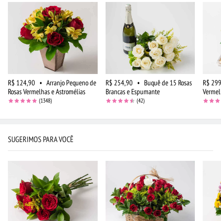
R$ 124,90
•
Arranjo Pequeno de
R$ 254,90
•
Buquê de 15 Rosas
R$ 299
Rosas Vermelhas e Astromélias
Brancas e Espumante
Vermel
(1348)
(42)
SUGERIMOS PARA VOCÊ