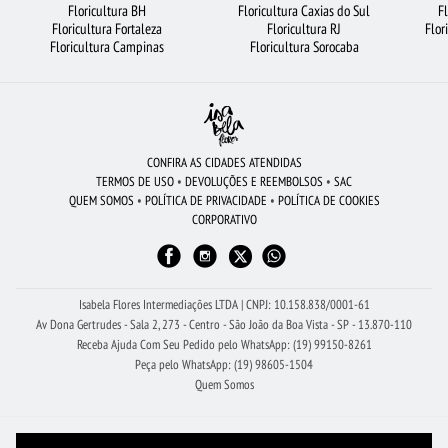
Floricultura BH
Floricultura Caxias do Sul
F
Floricultura Fortaleza
Floricultura RJ
Flor
FLORICULTURA RJ
URSO DE PELÚCIA
FLORES VERMELHAS
Floricultura Campinas
Floricultura Sorocaba
FLORICULTURA MANAUS
CIDADES MAIS PROCURADAS
FLORICULTURA SANTOS
FLORICULTURA CAMPINAS
CESTA DE CHOCOLATE
FLORICULTURA JUNDIAÍ
FLORICULTURA GUARULHOS
CONFIRA AS CIDADES ATENDIDAS
TERMOS DE USO
•
DEVOLUÇÕES E REEMBOLSOS
•
SAC
FLORICULTURA SÃO BERNARDO DO CAMPO
ROSAS AMARELAS
QUEM SOMOS
•
POLÍTICA DE PRIVACIDADE
•
POLÍTICA DE COOKIES
CORPORATIVO
CESTA DE FRUTAS
FLORICULTURA BRASÍLIA
FLORES
FLORICULTURA SP
MAIS BUSCADOS
BUQUÊ DE 20 ROSAS VERMELHAS
FLORICULTURA PORTO ALEGRE
FLORICULTURA NITERÓI
LÍRIO
Isabela Flores Intermediações LTDA | CNPJ: 10.158.838/0001-61
Av Dona Gertrudes - Sala 2, 273 - Centro - São João da Boa Vista - SP - 13.870-110
FLORES DO CAMPO
Receba Ajuda Com Seu Pedido pelo WhatsApp: (19) 99150-8261
Peça pelo WhatsApp: (19) 98605-1504
Quem Somos