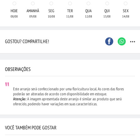
HOJE
AMANHÃ
SEG
TER
QUA
QUI
SEX
08/08
09/08
10/08
11/08
12/08
13/08
14/08
...
GOSTOU? COMPARTILHE!
OBSERVAÇÕES
Este arranjo será confeccionado por uma floricultura local. As cores das flores
poderão ser alteradas de acordo com disponibilidade em estoque.
Atenção:
A imagem apresentada deste arranjo é similar ao produto que será
oferecido, podendo haver variações em suas características.
VOCÊ TAMBÉM PODE GOSTAR