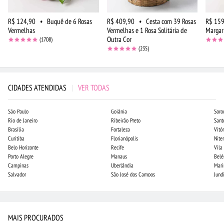
R$ 124,90
•
Buquê de 6 Rosas
R$ 409,90
•
Cesta com 39 Rosas
R$ 159
Vermelhas
Vermelhas e 1 Rosa Solitária de
Margar
Outra Cor
(1708)
(235)
CIDADES ATENDIDAS
|
VER TODAS
São Paulo
Goiânia
Soro
Rio de Janeiro
Ribeirão Preto
Sant
Brasília
Fortaleza
Vitór
Curitiba
Florianópolis
Niter
Belo Horizonte
Recife
Vila
Porto Alegre
Manaus
Bel
Campinas
Uberlândia
Mari
Salvador
São José dos Campos
Jund
MAIS PROCURADOS