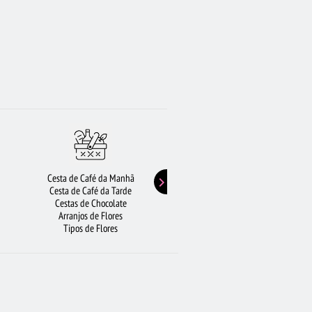
Cesta de Café da Manhã
Buquê de Girassol
Cesta de Café da Tarde
Presentes de Aniversário
Cestas de Chocolate
Buquê de Rosas Vermelhas
Arranjos de Flores
Rosas Amarelas
Tipos de Flores
Lírios