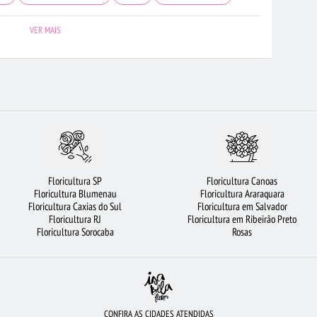
ÉM
FLORICULTURA UBERLÂNDIA
FLORICULTURA OSASCO
VIOLETA
VER MAIS
E
ROSAS
FLORICULTURA GOIÂNIA
FLORICULTURA SANTO ANDRÉ
E 20 ROSAS VERMELHAS
FLORICULTURA CAMPINAS
FLORICULTURA RJ
AS
URSO DE PELÚCIA
FLORICULTURA BH
MAIS BUSCADOS
FLORICULTURA SANTOS
FLORICULTURA SALVADOR
FLORICULTURA SÃO JOSÉ DOS CAMPOS
CIDADES MAIS PROCURADAS
Floricultura SP
Floricultura Canoas
BRANCAS
FLORICULTURA BARUERI
FLORICULTURA SP
Floricultura Blumenau
Floricultura Araraquara
Floricultura Caxias do Sul
Floricultura em Salvador
EIRÃO PRETO
FLORES COLORIDAS
LÍRIO
Floricultura RJ
Floricultura em Ribeirão Preto
Floricultura Sorocaba
Rosas
CONFIRA AS CIDADES ATENDIDAS