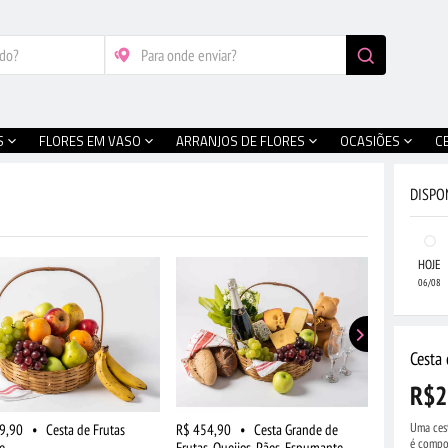
S
FLORES EM VASO
ARRANJOS DE FLORES
OCASIÕES
C
DISPO
HOJE
06/08
Cesta 
R$2
Uma cest
9,90
•
Cesta de Frutas
R$ 454,90
•
Cesta Grande de
R$ 519,90
é compos
e
Frutas, Queijos, Pães, Espumante,
Frutas, Choc