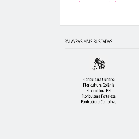
FLORICULTURA BRASÍLIA
FLORICULTURA BEL
FLORES VERMELHAS
CESTA DE CHOCOLAT
BUQUÊ DE 12 ROSAS VERMELHAS
BUQUÊ D
PALAVRAS MAIS BUSCADAS
ARRANJO DE FLORES
ROSAS AMAREL
FLORICULTURA PORTO ALEGRE
FLORICULTURA SÃO BERNARDO DO CAMPO
Floricultura Curitiba
CESTA DE FRUTAS
FLORES 
Floricultura Goiânia
Floricultura BH
FLORICULTURA RIB
Floricultura Fortaleza
Floricultura Campinas