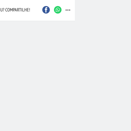
...
U? COMPARTILHE!
Caxias do Sul
São Bernardo do Camp
Contagem
Maceió
Joinville
Santo André
Barueri
Cascavel
Osasco
Itajaí
Nova Iguaçu
Taubaté
 Preto
Bauru
Aracaju
Marília
Macaé