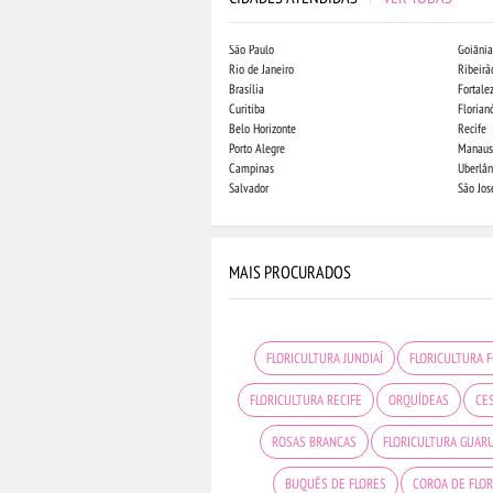
São Paulo
Goiânia
Rio de Janeiro
Ribeirã
Brasília
Fortale
Curitiba
Florian
Belo Horizonte
Recife
Porto Alegre
Manaus
Campinas
Uberlân
Salvador
São Jo
MAIS PROCURADOS
FLORICULTURA JUNDIAÍ
FLORICULTURA 
FLORICULTURA RECIFE
ORQUÍDEAS
CE
ROSAS BRANCAS
FLORICULTURA GUAR
BUQUÊS DE FLORES
COROA DE FLO