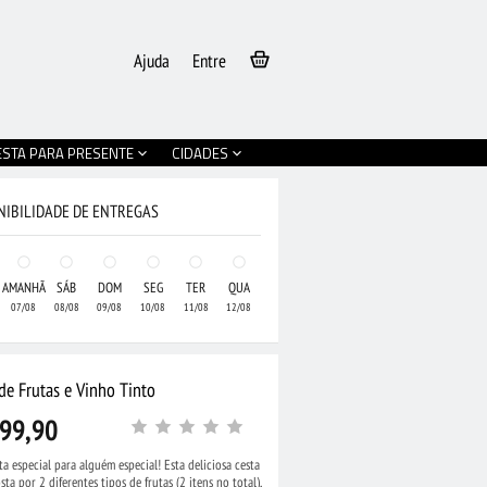
Ajuda
Entre
ESTA PARA PRESENTE
CIDADES
NIBILIDADE DE ENTREGAS
AMANHÃ
SÁB
DOM
SEG
TER
QUA
07/08
08/08
09/08
10/08
11/08
12/08
de Frutas e Vinho Tinto
99,90
a especial para alguém especial! Esta deliciosa cesta
•
Cesta Grande de
ta por 2 diferentes tipos de frutas (2 itens no total),
olate e Pelúcia