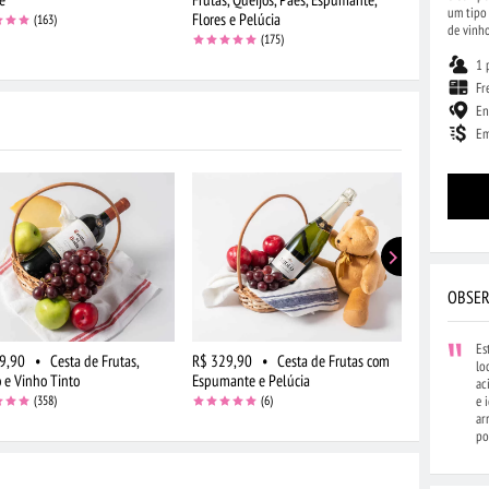
um tipo 
Flores e Pelúcia
(163)
de vinho
(175)
1 
Fr
En
Em
OBSER
Es
9,90
•
Cesta de Frutas,
R$ 329,90
•
Cesta de Frutas com
R$ 244,90
lo
 e Vinho Tinto
Espumante e Pelúcia
Frutas e Flo
ac
(358)
(6)
e 
ar
po