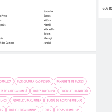
GOSTO
Sorocaba
Campo Grande
o Preto
Santos
Indaiatuba
za
Vitória
Londrina
ópolis
Niterói
Piracicaba
Vila Velha
Juiz de Fora
Belém
São Luis
dia
Maringá
São José do Rio
sé dos Campos
Jundiaí
João Pessoa
FORTALEZA
FLORICULTURA JOÃO PESSOA
RAMALHETE DE FLORES
STA DE CAFÉ DA MANHÃ
FLORES DO CAMPO
FLORICULTURA NITERÓI
ULHOS
FLORICULTURA CURITIBA
BUQUÊ DE ROSAS VERMELHAS
RES
FLORICULTURA MANAUS
FLORES
ROSAS VERMELHAS