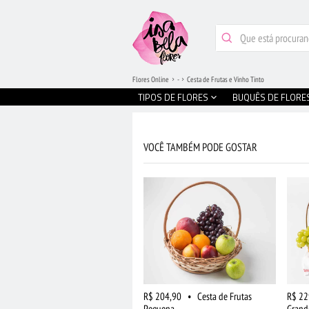
Flores Online
-
Cesta de Frutas e Vinho Tinto
TIPOS DE FLORES
BUQUÊS DE FLORE
VOCÊ TAMBÉM PODE GOSTAR
R$ 204,90
•
Cesta de Frutas
R$ 22
Pequena
Grand