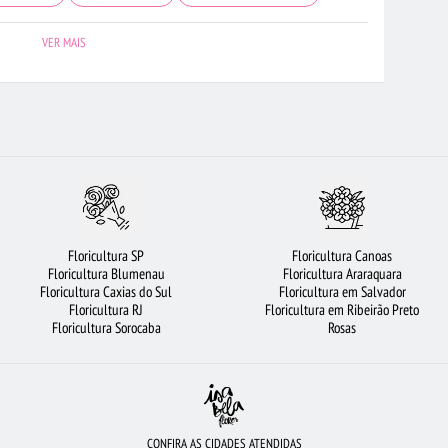
LTURA UBERLÂNDIA
BUQUÊS DE FLORES
MAIS BUSCADOS
VER MAIS
E DE FLORES
FLORES VERMELHAS
FLORICULTURA JOÃO PESSOA
ORICULTURA SANTO ANDRÉ
ROSAS BRANCAS
FLORICULTURA RJ
RUTAS
FLORICULTURA BARUERI
FLORICULTURA BRASÍLIA
CESTA DE CAFÉ DA MANHÃ
BUQUÊ DE ROSAS VERMELHAS
GRE
FLORICULTURA BELÉM
ARRANJO DE FLORES
Floricultura SP
Floricultura Canoas
AMPOS
FLORICULTURA CAMPINAS
ROSAS VERMELHAS
Floricultura Blumenau
Floricultura Araraquara
Floricultura Caxias do Sul
Floricultura em Salvador
FLORICULTURA OSASCO
BUQUÊ DE 12 ROSAS VERMELHAS
Floricultura RJ
Floricultura em Ribeirão Preto
Floricultura Sorocaba
Rosas
DIAÍ
VIOLETA
FLORICULTURA SANTOS
CONFIRA AS CIDADES ATENDIDAS