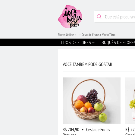
Flores Online
-
Cesta de Frutas e Vinho Tinto
TIPOS DE FLORES
BUQUÊS DE FLORE
VOCÊ TAMBÉM PODE GOSTAR
R$ 204,90
•
Cesta de Frutas
R$ 22
Pequena
Grand