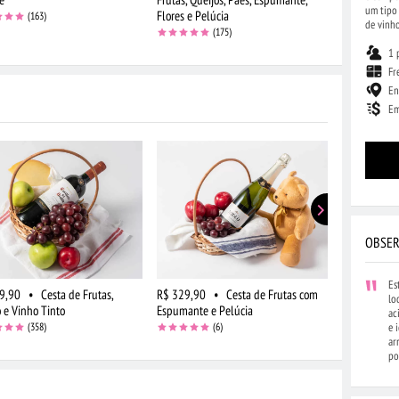
um tipo 
Flores e Pelúcia
(163)
de vinho
(175)
1 
Fr
En
Em
OBSER
Es
9,90
•
Cesta de Frutas,
R$ 329,90
•
Cesta de Frutas com
R$ 244,90
lo
 e Vinho Tinto
Espumante e Pelúcia
Frutas e Flo
ac
(358)
(6)
e 
ar
po