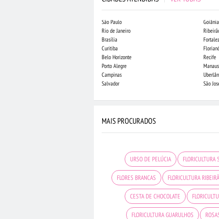
São Paulo
Goiânia
Rio de Janeiro
Ribeirã
Brasília
Fortale
Curitiba
Florian
Belo Horizonte
Recife
Porto Alegre
Manaus
Campinas
Uberlân
Salvador
São Jo
MAIS PROCURADOS
URSO DE PELÚCIA
FLORICULTURA
FLORES BRANCAS
FLORICULTURA RIBEIR
CESTA DE CHOCOLATE
FLORICULT
FLORICULTURA GUARULHOS
ROSA