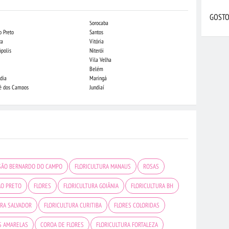
GOSTO
Sorocaba
Campo Grande
o Preto
Santos
Indaiatuba
za
Vitória
Londrina
ópolis
Niterói
Piracicaba
Vila Velha
Juiz de Fora
Belém
São Luis
dia
Maringá
São José do Rio
sé dos Campos
Jundiaí
João Pessoa
 SÃO BERNARDO DO CAMPO
FLORICULTURA MANAUS
ROSAS
ÃO PRETO
FLORES
FLORICULTURA GOIÂNIA
FLORICULTURA BH
URA SALVADOR
FLORICULTURA CURITIBA
FLORES COLORIDAS
S AMARELAS
COROA DE FLORES
FLORICULTURA FORTALEZA