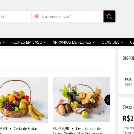
S
FLORES EM VASO
ARRANJOS DE FLORES
OCASIÕES
C
DISPO
HOJE
06/08
Cesta 
R$2
Uma cest
9,90
•
Cesta de Frutas
R$ 454,90
•
Cesta Grande de
R$ 519,90
é compos
e
Frutas, Queijos, Pães, Espumante,
Frutas, Choc