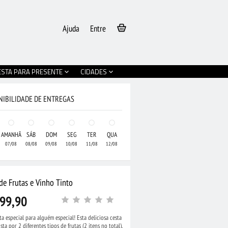
Ajuda
Entre
ESTA PARA PRESENTE
CIDADES
NIBILIDADE DE ENTREGAS
AMANHÃ
SÁB
DOM
SEG
TER
QUA
07/08
08/08
09/08
10/08
11/08
12/08
de Frutas e Vinho Tinto
99,90
a especial para alguém especial! Esta deliciosa cesta
•
Cesta Grande de
ta por 2 diferentes tipos de frutas (2 itens no total),
olate e Pelúcia