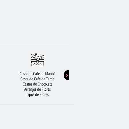
Cesta de Café da Manhã
Buquê de Girassol
Cesta de Café da Tarde
Presentes de Aniversário
Cestas de Chocolate
Buquê de Rosas Vermelhas
Arranjos de Flores
Rosas Amarelas
Tipos de Flores
Lírios