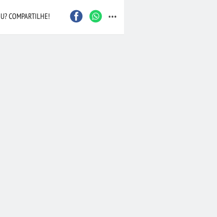
...
U? COMPARTILHE!
Caxias do Sul
São Bernardo do Camp
Contagem
Maceió
Joinville
Santo André
Barueri
Cascavel
Osasco
Itajaí
Nova Iguaçu
Taubaté
 Preto
Bauru
Aracaju
Marília
Macaé