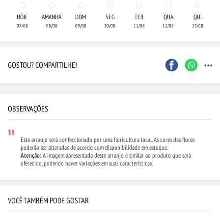
HOJE
AMANHÃ
DOM
SEG
TER
QUA
QUI
07/08
08/08
09/08
10/08
11/08
12/08
13/08
...
GOSTOU? COMPARTILHE!
OBSERVAÇÕES
Este arranjo será confeccionado por uma floricultura local. As cores das flores
poderão ser alteradas de acordo com disponibilidade em estoque.
Atenção:
A imagem apresentada deste arranjo é similar ao produto que será
oferecido, podendo haver variações em suas características.
VOCÊ TAMBÉM PODE GOSTAR