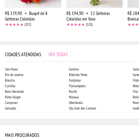
R$ 139,90
•
Buquê de 8
R$ 194,90
•
12 Gérberas
R$ 284
Gérberas Coloridas
Coloridas em Vaso
Branca
(317)
(123)
CIDADES ATENDIDAS
|
VER TODAS
São Paulo
Goiânia
Soro
Rio de Janeiro
Ribeirão Preto
Sant
Brasília
Fortaleza
Vitór
Curitiba
Florianópolis
Niter
Belo Horizonte
Recife
Vila
Porto Alegre
Manaus
Bel
Campinas
Uberlândia
Mari
Salvador
São José dos Campos
Jund
MAIS PROCURADOS