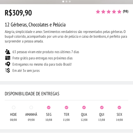
R$309,90
(98)
12 Gérberas, Chocolates e Pelúcia
Alegria, simplicidade e amor. Sentimentos verdadeiros são representados pelas gérberas. O
buquê colorido, acompanhado por um urso de pelúcia e caixa de bombons, é perfeito para
surpreender a pessoa amada.
63 pessoas viram este produto nos últimos 7 dias
Frete grátis para entregas nos próximos dias
Entregamos no mesmo dia para todo Brasil!
Em até 3x sem juros
DISPONIBILIDADE DE ENTREGAS
HOJE
AMANHÃ
SEG
TER
QUA
QUI
SEX
08/08
09/08
10/08
11/08
12/08
13/08
14/08