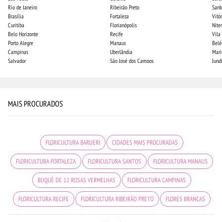
Rio de Janeiro
Ribeirão Preto
Sant
Brasília
Fortaleza
Vitór
Curitiba
Florianópolis
Niter
Belo Horizonte
Recife
Vila
Porto Alegre
Manaus
Bel
Campinas
Uberlândia
Mari
Salvador
São José dos Campos
Jund
MAIS PROCURADOS
FLORICULTURA BARUERI
CIDADES MAIS PROCURADAS
FLORICULTURA FORTALEZA
FLORICULTURA SANTOS
FLORICULTURA MANAUS
BUQUÊ DE 12 ROSAS VERMELHAS
FLORICULTURA CAMPINAS
FLORICULTURA RECIFE
FLORICULTURA RIBEIRÃO PRETO
FLORES BRANCAS
ROSAS VERMELHAS
FLORES COLORIDAS
FLORICULTURA JOÃO PESSOA