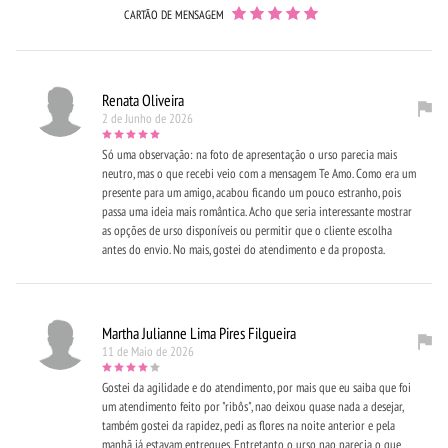
CARTÃO DE MENSAGEM
Renata Oliveira
2 de Junho de 2026
Só uma observação: na foto de apresentação o urso parecia mais
neutro, mas o que recebi veio com a mensagem Te Amo. Como era um
presente para um amigo, acabou ficando um pouco estranho, pois
passa uma ideia mais romântica. Acho que seria interessante mostrar
as opções de urso disponíveis ou permitir que o cliente escolha
antes do envio. No mais, gostei do atendimento e da proposta.
Martha Julianne Lima Pires Filgueira
11 de Maio de 2026
Gostei da agilidade e do atendimento, por mais que eu saiba que foi
um atendimento feito por "ribôs", nao deixou quase nada a desejar,
também gostei da rapidez, pedi as flores na noite anterior e pela
manhã já estavam entregues. Entretanto o urso nao parecia o que