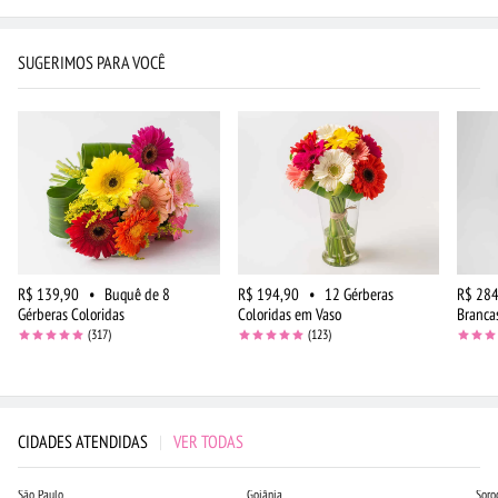
SUGERIMOS PARA VOCÊ
R$ 139,90
•
Buquê de 8
R$ 194,90
•
12 Gérberas
R$ 284
Gérberas Coloridas
Coloridas em Vaso
Branca
(317)
(123)
CIDADES ATENDIDAS
|
VER TODAS
São Paulo
Goiânia
Soro