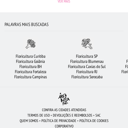
VER MAIS
LÍRIO
BUQUÊ DE ROSAS VERMELHAS
URSO DE PELÚCIA
FLORES VERMELHAS
CESTA DE FRUTAS
MAIS BUSCADOS
ROSAS
PALAVRAS MAIS BUSCADAS
FLORES DO CAMPO
CESTA DE CHOCOLATE
FLORICULTURA BRASÍLIA
CESTA DE CAFÉ DA MANHÃ
FLORICULTURA SÃO JOSÉ DOS CAMPOS
ARRANJO DE FLORES
FLORICULTURA OSASCO
FLORICULTURA CURITIBA
Floricultura Curitiba
Floricultura SP
Floricultura Goiânia
Floricultura Blumenau
F
FLORICULTURA GUARULHOS
COROA DE FLORES
VIOLETA
Floricultura BH
Floricultura Caxias do Sul
F
Floricultura Fortaleza
Floricultura RJ
Flor
FLORICULTURA JUNDIAÍ
FLORICULTURA UBERLÂNDIA
BUQUÊS DE FLORES
Floricultura Campinas
Floricultura Sorocaba
ROSAS AMARELAS
FLORICULTURA BELÉM
FLORICULTURA SALVADOR
RAMALHETE DE FLORES
BUQUÊ DE 20 ROSAS VERMELHAS
FLORICULTURA SÃO BERNARDO DO CAMPO
FLORICULTURA SANTO ANDRÉ
CONFIRA AS CIDADES ATENDIDAS
TERMOS DE USO
•
DEVOLUÇÕES E REEMBOLSOS
•
SAC
FLORICULTURA BH
FLORICULTURA NITERÓI
FLORICULTURA SP
QUEM SOMOS
•
POLÍTICA DE PRIVACIDADE
•
POLÍTICA DE COOKIES
CORPORATIVO
FLORICULTURA PORTO ALEGRE
ORQUÍDEAS
ROSAS BRANCAS