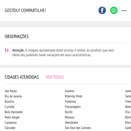
...
GOSTOU? COMPARTILHE!
OBSERVAÇÕES
Atenção:
A imagem apresentada deste arranjo é similar ao produto que será
oferecido, podendo haver variações em suas características.
CIDADES ATENDIDAS
|
VER TODAS
São Paulo
Goiânia
Soro
Rio de Janeiro
Ribeirão Preto
Sant
Brasília
Fortaleza
Vitór
Curitiba
Florianópolis
Niter
Belo Horizonte
Recife
Vila
Porto Alegre
Manaus
Bel
Campinas
Uberlândia
Mari
Salvador
São José dos Campos
Jund