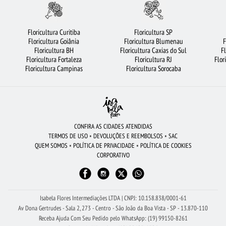
FLORICULTURA BARUERI
ROSAS
ROSAS VERMELHAS
COROA DE FLORES
ROSAS BRANCAS
FLORICULTURA CAMPINAS
Floricultura Curitiba
Floricultura SP
Floricultura Goiânia
Floricultura Blumenau
F
BUQUÊ DE 20 ROSAS VERMELHAS
FLORICULTURA UBERLÂNDIA
Floricultura BH
Floricultura Caxias do Sul
F
Floricultura Fortaleza
Floricultura RJ
Flor
CESTA DE FRUTAS
MAIS BUSCADOS
FLORICULTURA BRASÍLIA
Floricultura Campinas
Floricultura Sorocaba
FLORES DO CAMPO
FLORICULTURA FORTALEZA
FLORICULTURA SÃO BERNARDO DO CAMPO
BUQUÊS DE FLORES
FLORICULTURA NITERÓI
FLORICULTURA RIBEIRÃO PRETO
ORQUÍDEAS
CONFIRA AS CIDADES ATENDIDAS
TERMOS DE USO
•
DEVOLUÇÕES E REEMBOLSOS
•
SAC
FLORES BRANCAS
FLORES COLORIDAS
FLORICULTURA BH
QUEM SOMOS
•
POLÍTICA DE PRIVACIDADE
•
POLÍTICA DE COOKIES
CORPORATIVO
FLORICULTURA GOIÂNIA
FLORICULTURA RECIFE
RAMALHETE DE FLORES
CIDADES MAIS PROCURADAS
VIOLETA
FLORES VERMELHAS
FLORICULTURA SP
FLORICULTURA SANTOS
FLORES
Isabela Flores Intermediações LTDA | CNPJ: 10.158.838/0001-61
Av Dona Gertrudes - Sala 2, 273 - Centro - São João da Boa Vista - SP - 13.870-110
Receba Ajuda Com Seu Pedido pelo WhatsApp: (19) 99150-8261