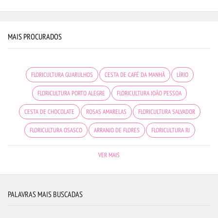
MAIS PROCURADOS
FLORICULTURA GUARULHOS
CESTA DE CAFÉ DA MANHÃ
LÍRIO
FLORICULTURA PORTO ALEGRE
FLORICULTURA JOÃO PESSOA
CESTA DE CHOCOLATE
ROSAS AMARELAS
FLORICULTURA SALVADOR
FLORICULTURA OSASCO
ARRANJO DE FLORES
FLORICULTURA RJ
URSO DE PELÚCIA
FLORICULTURA CURITIBA
BUQUÊ DE ROSAS VERMELHAS
VER MAIS
BUQUÊ DE 12 ROSAS VERMELHAS
FLORICULTURA BELÉM
FLORICULTURA SÃO JOSÉ DOS CAMPOS
FLORICULTURA MANAUS
PALAVRAS MAIS BUSCADAS
FLORICULTURA SANTO ANDRÉ
FLORICULTURA JUNDIAÍ