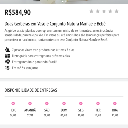
R$584,90
Duas Gérberas em Vaso e Conjunto Natura Mamãe e Bebê
As gérberas são plantas que representam um misto de sentimentos: amor, inocência,
sensibilidade, pureza e paixão. Em vasos ou até embrulhos, são lembranças perfeitas para
presentear o nascimento, juntamente com esse Conjunto Natura Mamãe e Bebê.
7 pessoas viram este produto nos últimos 7 dias
Frete grátis para entregas nos próximos dias
Entregamos hoje para todo Brasil!
Em até 3x sem juros
DISPONIBILIDADE DE ENTREGAS
HOJE
AMANHÃ
SÁB
DOM
SEG
TER
QUA
06/08
07/08
08/08
09/08
10/08
11/08
12/08