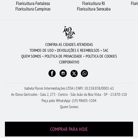
Floricultura Fortaleza
Floricultura RJ
Flor
FLORICULTURA SÃO BERNARDO DO CAMPO
LÍRIO
CESTA DE CHOCOLATE
Floricultura Campinas
Floricultura Sorocaba
CIDADES MAIS PROCURADAS
ROSAS BRANCAS
VIOLETA
RAMALHETE DE FLORES
FLORES COLORIDAS
BUQUÊ DE 20 ROSAS VERMELHAS
FLORICULTURA RJ
CONFIRA AS CIDADES ATENDIDAS
TERMOS DE USO
•
DEVOLUÇÕES E REEMBOLSOS
•
SAC
FLORICULTURA BARUERI
FLORICULTURA BH
FLORICULTURA SANTOS
QUEM SOMOS
•
POLÍTICA DE PRIVACIDADE
•
POLÍTICA DE COOKIES
CORPORATIVO
FLORICULTURA BELÉM
FLORICULTURA GUARULHOS
COROA DE FLORES
FLORICULTURA RIBEIRÃO PRETO
FLORICULTURA JOÃO PESSOA
FLORES
FLORES VERMELHAS
Isabela Flores Intermediações LTDA | CNPJ: 10.158.838/0001-61
Av Dona Gertrudes - Sala 2, 273 - Centro - São João da Boa Vista - SP - 13.870-110
Peça pelo WhatsApp: (19) 98605-1504
Quem Somos
COMPRAR PARA HOJE