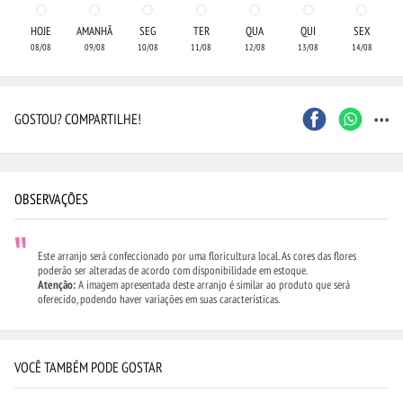
HOJE
AMANHÃ
SEG
TER
QUA
QUI
SEX
08/08
09/08
10/08
11/08
12/08
13/08
14/08
...
GOSTOU? COMPARTILHE!
OBSERVAÇÕES
Este arranjo será confeccionado por uma floricultura local. As cores das flores
poderão ser alteradas de acordo com disponibilidade em estoque.
Atenção:
A imagem apresentada deste arranjo é similar ao produto que será
oferecido, podendo haver variações em suas características.
VOCÊ TAMBÉM PODE GOSTAR