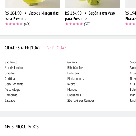
R$ 104,90
•
Vaso de Margaridas
R$ 124,90
•
Begônia em Vaso
R$ 194
para Presente
para Presente
Phalae
(466)
(337)
CIDADES ATENDIDAS
|
VER TODAS
São Paulo
Goiânia
Soro
Rio de Janeiro
Ribeirão Preto
Sant
Brasília
Fortaleza
Vitór
Curitiba
Florianópolis
Niter
Belo Horizonte
Recife
Vila
Porto Alegre
Manaus
Bel
Campinas
Uberlândia
Mari
Salvador
São José dos Campos
Jund
MAIS PROCURADOS