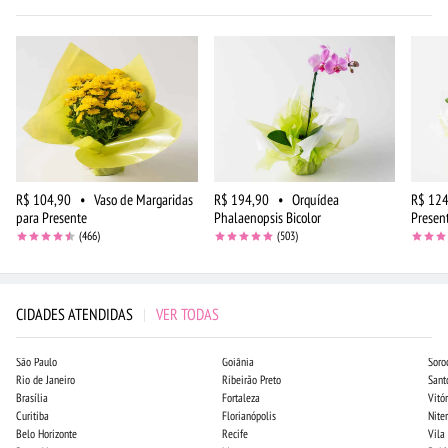
R$ 104,90
•
Vaso de Margaridas
R$ 194,90
•
Orquídea
R$ 124
para Presente
Phalaenopsis Bicolor
Presen
(466)
(503)
CIDADES ATENDIDAS
|
VER TODAS
São Paulo
Goiânia
Soro
Rio de Janeiro
Ribeirão Preto
Sant
Brasília
Fortaleza
Vitór
Curitiba
Florianópolis
Niter
Belo Horizonte
Recife
Vila