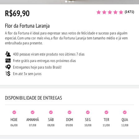
R$69,90
(1471)
Flor da Fortuna Laranja
A flor da Fortuna é ideal para expressar seus votos de felicidade e sucesso para alguém
especial. Com uma cor mais viva, a flor da Fortuna Laranja tem tamanho médio e já vem
embrulhada para presente.
400 pessoas viram este produto nos últimos 7 dias
Frete grátis para entregas nos próximos dias
Entregamos hoje para todo Brasil!
Em até 3x sem juros
DISPONIBILIDADE DE ENTREGAS
HOJE
AMANHÃ
SÁB
DOM
SEG
TER
QUA
06/08
07/08
08/08
09/08
10/08
11/08
12/08