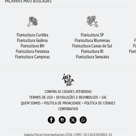
PALAVRAS MAIS BUSCADAS
FLORICULTURA GOIÂNIA
FLORICULTURA CURITIBA
MAIS BUSCADOS
FLORICULTURA RJ
BUQUÊ DE 12 ROSAS VERMELHAS
FLORICULTURA BRASÍLIA
CESTA DE CHOCOLATE
FLORICULTURA BELÉM
Floricultura Curitiba
Floricultura SP
Floricultura Goiânia
Floricultura Blumenau
F
BUQUÊ DE ROSAS VERMELHAS
FLORICULTURA SANTO ANDRÉ
ORQUÍDEAS
Floricultura BH
Floricultura Caxias do Sul
F
Floricultura Fortaleza
Floricultura RJ
Flor
FLORICULTURA SP
BUQUÊ DE 20 ROSAS VERMELHAS
Floricultura Campinas
Floricultura Sorocaba
FLORICULTURA JUNDIAÍ
FLORICULTURA NITERÓI
FLORICULTURA GUARULHOS
FLORES
ROSAS AMARELAS
ROSAS BRANCAS
FLORICULTURA SANTOS
ROSAS
FLORES VERMELHAS
FLORICULTURA BH
CONFIRA AS CIDADES ATENDIDAS
TERMOS DE USO
•
DEVOLUÇÕES E REEMBOLSOS
•
SAC
FLORICULTURA UBERLÂNDIA
FLORES COLORIDAS
FLORICULTURA SALVADOR
QUEM SOMOS
•
POLÍTICA DE PRIVACIDADE
•
POLÍTICA DE COOKIES
CORPORATIVO
FLORICULTURA RIBEIRÃO PRETO
FLORICULTURA RECIFE
CIDADES MAIS PROCURADAS
FLORICULTURA FORTALEZA
FLORICULTURA MANAUS
LÍRIO
Isabela Flores Intermediações LTDA | CNPJ: 10.158.838/0001-61