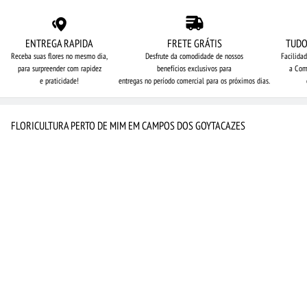
ENTREGA RAPIDA
FRETE GRÁTIS
TUDO
Receba suas flores no mesmo dia,
Desfrute da comodidade de nossos
Facilida
para surpreender com rapidez
benefícios exclusivos para
a Com
e praticidade!
entregas no período comercial para os próximos dias.
FLORICULTURA PERTO DE MIM EM CAMPOS DOS GOYTACAZES