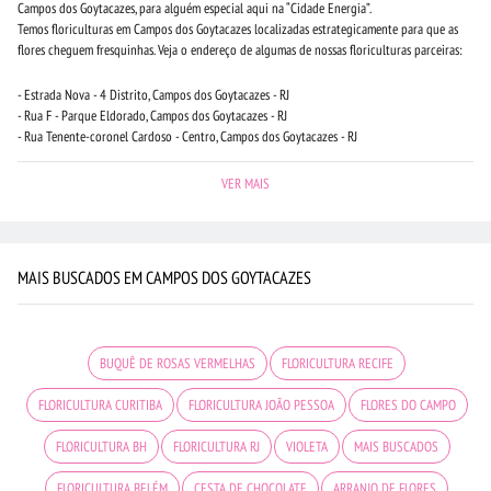
Campos dos Goytacazes, para alguém especial aqui na “Cidade Energia”.
Temos floriculturas em Campos dos Goytacazes localizadas estrategicamente para que as
flores cheguem fresquinhas. Veja o endereço de algumas de nossas floriculturas parceiras:
- Estrada Nova - 4 Distrito, Campos dos Goytacazes - RJ
- Rua F - Parque Eldorado, Campos dos Goytacazes - RJ
- Rua Tenente-coronel Cardoso - Centro, Campos dos Goytacazes - RJ
VER MAIS
MAIS BUSCADOS EM CAMPOS DOS GOYTACAZES
BUQUÊ DE ROSAS VERMELHAS
FLORICULTURA RECIFE
FLORICULTURA CURITIBA
FLORICULTURA JOÃO PESSOA
FLORES DO CAMPO
FLORICULTURA BH
FLORICULTURA RJ
VIOLETA
MAIS BUSCADOS
FLORICULTURA BELÉM
CESTA DE CHOCOLATE
ARRANJO DE FLORES