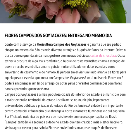
FLORES CAMPOS DOS GOYTACAZES: ENTREGA NO MESMO DIA
Conte com o serviço da
Floricultura Campos dos Goytacazes
e garanta que seu pedido
chegue no mesmo dia. São os mais diversos arranjos e buquês de flores da Internet. Deixe o
dia da pessoa querida ainda mais gostoso com nossas deliciosas
cestas de chocolate
. Ou, se
estiver à procura de algo mais romântico, o buquê de rosas vermelhas chama a atenção de
quem o recebe e simboliza amor e paixão, muito utilizado em datas especiais, como
aniversário de casamento e de namoro. Já pensou em enviar um lindo arranjo de flores para
aquela pessoa especial que mora em Campos dos Goytacazes? Aqui na Isabela Flores você
poderá encomendar um lindo arranjo ou optar pelas diferentes combinações com flores
para surpreender quem você ama.
Campos dos Goytacazes é a mais populosa cidade do interior do estado e o município com
a maior extensão territorial do estado. Localizam-se no município, importantes
universidades públicas e privadas do estado do Rio de Janeiro. A cidade é um importante
centro comercial e financeiro que abrange o norte e noroeste fluminense e o sul capixaba.
É a 7º cidade mais rica do país e a que mais investe em recursos per capita do Brasil.
“Campos” também é a segunda cidade no estado que tem crescido mais o setor hoteleiro.
Venha agora mesmo para Isabela Flores e envie lindos arranjos e buquês de flores em