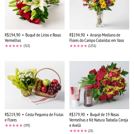
R$194,90
•
Buquê de Lírios e Rosas
R$194,90
•
Arranjo Mediano de
Vermelhas
Flores do Campo Coloridas em Vaso
(322)
(1251)
R$219,90
•
Cesta Pequena de Frutas
R$379,90
•
Buquê de 19 Rosas
e Flores
Vermelhas e Kit Natura Tododia Cereja
e Avelã
(193)
(21)