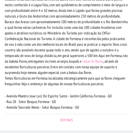
muito conhecido é a Lagoa Feia, com seis quilômetros de comprimento e meio de largura e
com profundidade entre 4 e 10 metros. Ainda tem o Lajedo que forma grandes piscinas
naturais, a Gruta das Andorinhas com aproximadamente 250 metros de profundidade,
Buraco das Araras com aproximadamente 100 metros de profundidade e o Rio Bandeirinha
o qual forma várias cachoeiras. Foi incluída como uma das 100 cidades brasileiras com
apelos e atrativos turísticos no Ministério do Turismo por indicação da CNTur-
Confederação Nacional do Turismo. A cidade de Formosa é reconhecida pelos praticantes
de voo à vela como um dos melhores locais do Brasil para se praticar o esporte. Voos cross
country são possíveis durante quase todo o ano, sendo que de agosto a outubro é a
temporada de voos de longa distância, em geral superiores a 500 km. Aqui em Formosa, nós
da Isabela Flores, entregamos incríveis arranjos, buquês e
cestas de flores
., através de
excelentes floriculturas parceiras. Entre em contato com nossa equipe de suporte e
surpreenda hoje mesmo alguém especial com a beleza das flores.
Temos floriculturas em Formosa localizadas estrategicamente para que as flores cheguem
fresquinhas. Veja o endereço de algumas de nossas floriculturas parceiras:
- Avenida Maestro Joao Luiz Do Espirito Santo - Jardim California, Formosa - GO
- Rua 28 - Setor Bosque, Formosa - GO
- Avenida Tancredo Neves - Setor Bosque, Formosa - GO
VER MAIS