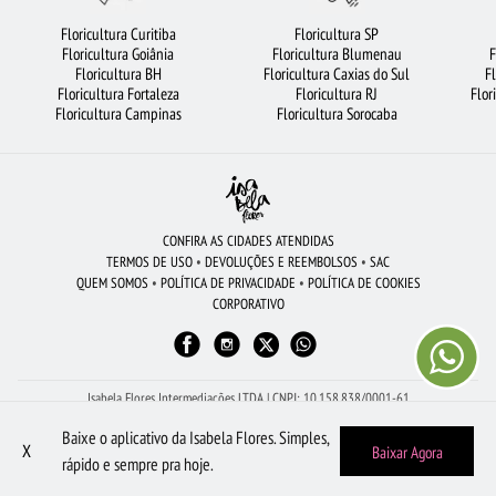
FLORICULTURA MANAUS
FLORICULTURA BH
VIOLETA
Floricultura Curitiba
Floricultura SP
Floricultura Goiânia
Floricultura Blumenau
F
BUQUÊS DE FLORES
FLORES DO CAMPO
CESTA DE CAFÉ DA MANHÃ
Floricultura BH
Floricultura Caxias do Sul
F
Floricultura Fortaleza
Floricultura RJ
Flor
FLORICULTURA SANTO ANDRÉ
ORQUÍDEAS
CESTA DE CHOCOLATE
Floricultura Campinas
Floricultura Sorocaba
FLORICULTURA BARUERI
FLORICULTURA FORTALEZA
ROSAS VERMELHAS
FLORICULTURA SÃO BERNARDO DO CAMPO
BUQUÊ DE ROSAS VERMELHAS
FLORICULTURA GUARULHOS
ROSAS BRANCAS
FLORICULTURA PORTO ALEGRE
CONFIRA AS CIDADES ATENDIDAS
TERMOS DE USO
•
DEVOLUÇÕES E REEMBOLSOS
•
SAC
ROSAS AMARELAS
FLORICULTURA SALVADOR
FLORES BRANCAS
QUEM SOMOS
•
POLÍTICA DE PRIVACIDADE
•
POLÍTICA DE COOKIES
CORPORATIVO
FLORICULTURA NITERÓI
FLORICULTURA BELÉM
FLORICULTURA RECIFE
FLORICULTURA SP
FLORICULTURA BRASÍLIA
MAIS BUSCADOS
FLORICULTURA UBERLÂNDIA
Isabela Flores Intermediações LTDA | CNPJ: 10.158.838/0001-61
Av Dona Gertrudes - Sala 2, 273 - Centro - São João da Boa Vista - SP - 13.870-110
Baixe o aplicativo da Isabela Flores. Simples,
Peça pelo WhatsApp: (19) 98605-1504
X
Baixar Agora
rápido e sempre pra hoje.
Quem Somos