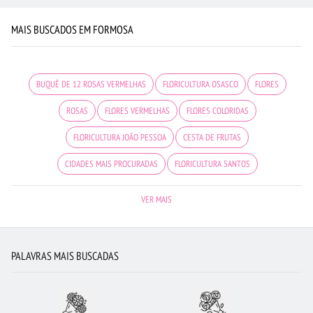
MAIS BUSCADOS EM FORMOSA
BUQUÊ DE 12 ROSAS VERMELHAS
FLORICULTURA OSASCO
FLORES
ROSAS
FLORES VERMELHAS
FLORES COLORIDAS
FLORICULTURA JOÃO PESSOA
CESTA DE FRUTAS
CIDADES MAIS PROCURADAS
FLORICULTURA SANTOS
FLORICULTURA GOIÂNIA
URSO DE PELÚCIA
FLORICULTURA CURITIBA
VER MAIS
FLORICULTURA RIBEIRÃO PRETO
FLORICULTURA JUNDIAÍ
COROA DE FLORES
RAMALHETE DE FLORES
FLORICULTURA RJ
LÍRIO
PALAVRAS MAIS BUSCADAS
FLORICULTURA SÃO JOSÉ DOS CAMPOS
ARRANJO DE FLORES
BUQUÊ DE 20 ROSAS VERMELHAS
FLORICULTURA CAMPINAS