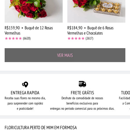
R$159,90
•
Buquê de 12 Rosas
R$184,90
•
Buquê de 6 Rosas
Vermelhas
Vermelhas e Chocolates
(6620)
(2617)
VER MAIS
ENTREGA RAPIDA
FRETE GRÁTIS
TUDO
Receba suas flores no mesmo dia,
Desfrute da comodidade de nossos
Facilida
para surpreender com rapidez
benefícios exclusivos para
a Com
e praticidade!
entregas no período comercial para os próximos dias.
FLORICULTURA PERTO DE MIM EM FORMOSA