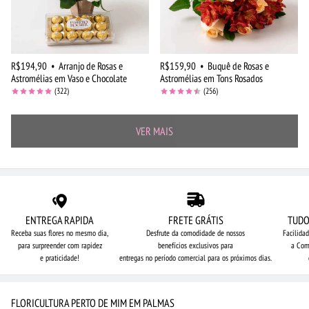
R$194,90
•
Arranjo de Rosas e
R$159,90
•
Buquê de Rosas e
Astromélias em Vaso e Chocolate
Astromélias em Tons Rosados
(322)
(256)
VER MAIS
ENTREGA RAPIDA
FRETE GRÁTIS
TUDO
Receba suas flores no mesmo dia,
Desfrute da comodidade de nossos
Facilida
para surpreender com rapidez
benefícios exclusivos para
a Com
e praticidade!
entregas no período comercial para os próximos dias.
FLORICULTURA PERTO DE MIM EM PALMAS