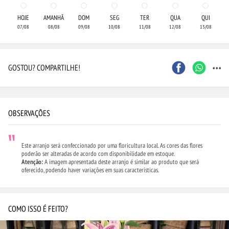
HOJE
AMANHÃ
DOM
SEG
TER
QUA
QUI
07/08
08/08
09/08
10/08
11/08
12/08
13/08
...
GOSTOU? COMPARTILHE!
OBSERVAÇÕES
Este arranjo será confeccionado por uma floricultura local. As cores das flores
poderão ser alteradas de acordo com disponibilidade em estoque.
Atenção:
A imagem apresentada deste arranjo é similar ao produto que será
oferecido, podendo haver variações em suas características.
COMO ISSO É FEITO?