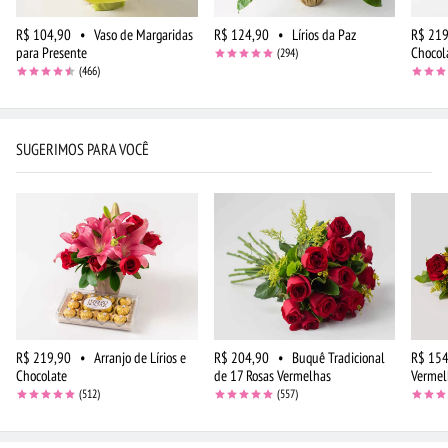
R$ 104,90
•
Vaso de Margaridas
R$ 124,90
•
Lírios da Paz
R$ 219
para Presente
Chocol
(294)
(466)
SUGERIMOS PARA VOCÊ
R$ 219,90
•
Arranjo de Lírios e
R$ 204,90
•
Buquê Tradicional
R$ 154
Chocolate
de 17 Rosas Vermelhas
Vermel
(512)
(557)