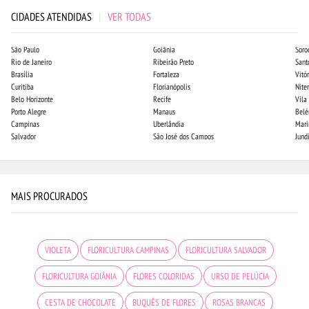
CIDADES ATENDIDAS
|
VER TODAS
São Paulo
Goiânia
Soro
Rio de Janeiro
Ribeirão Preto
Sant
Brasília
Fortaleza
Vitór
Curitiba
Florianópolis
Niter
Belo Horizonte
Recife
Vila
Porto Alegre
Manaus
Bel
Campinas
Uberlândia
Mari
Salvador
São José dos Campos
Jund
MAIS PROCURADOS
VIOLETA
FLORICULTURA CAMPINAS
FLORICULTURA SALVADOR
FLORICULTURA GOIÂNIA
FLORES COLORIDAS
URSO DE PELÚCIA
CESTA DE CHOCOLATE
BUQUÊS DE FLORES
ROSAS BRANCAS