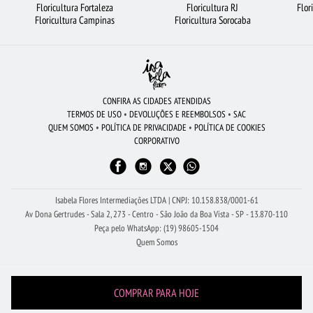
Floricultura Fortaleza
Floricultura RJ
Flor
FLORICULTURA FORTALEZA
ROSAS BRANCAS
FLORES COLORIDAS
Floricultura Campinas
Floricultura Sorocaba
FLORICULTURA NITERÓI
FLORICULTURA BH
FLORICULTURA GOIÂNIA
CIDADES MAIS PROCURADAS
FLORICULTURA SANTOS
FLORICULTURA SANTO ANDRÉ
FLORICULTURA BARUERI
FLORES VERMELHAS
CONFIRA AS CIDADES ATENDIDAS
TERMOS DE USO
•
DEVOLUÇÕES E REEMBOLSOS
•
SAC
BUQUÊ DE 12 ROSAS VERMELHAS
FLORICULTURA JUNDIAÍ
QUEM SOMOS
•
POLÍTICA DE PRIVACIDADE
•
POLÍTICA DE COOKIES
CORPORATIVO
FLORICULTURA CAMPINAS
FLORICULTURA CURITIBA
FLORICULTURA BRASÍLIA
COROA DE FLORES
ROSAS VERMELHAS
ROSAS AMARELAS
Isabela Flores Intermediações LTDA | CNPJ: 10.158.838/0001-61
Av Dona Gertrudes - Sala 2, 273 - Centro - São João da Boa Vista - SP - 13.870-110
Peça pelo WhatsApp: (19) 98605-1504
Quem Somos
COMPRAR PARA HOJE