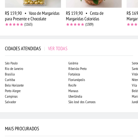
R$ 159,90
•
Vaso de Margaridas
R$ 159,90
•
Cesta de
R$ 169
para Presente e Chocolate
Margaridas Coloridas
Margar
(1163)
(1309)
CIDADES ATENDIDAS
|
VER TODAS
São Paulo
Goiânia
Soro
Rio de Janeiro
Ribeirão Preto
Sant
Brasília
Fortaleza
Vitór
Curitiba
Florianópolis
Niter
Belo Horizonte
Recife
Vila
Porto Alegre
Manaus
Bel
Campinas
Uberlândia
Mari
Salvador
São José dos Campos
Jund
MAIS PROCURADOS