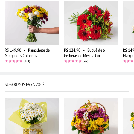
R$ 149,90
•
Ramalhete de
R$ 124,90
•
Buquê de 6
R$ 149
Margaridas Coloridas
Gérberas de Mesma Cor
Margar
(174)
(268)
SUGERIMOS PARA VOCÊ