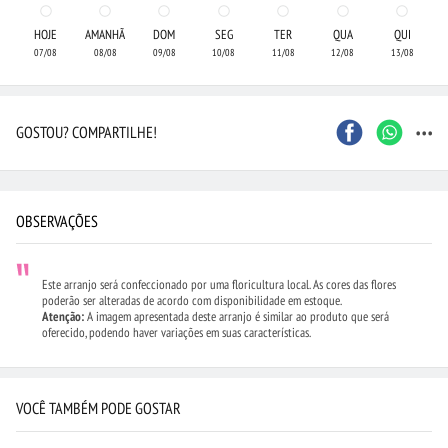
HOJE
AMANHÃ
DOM
SEG
TER
QUA
QUI
07/08
08/08
09/08
10/08
11/08
12/08
13/08
...
GOSTOU? COMPARTILHE!
OBSERVAÇÕES
Este arranjo será confeccionado por uma floricultura local. As cores das flores
poderão ser alteradas de acordo com disponibilidade em estoque.
Atenção:
A imagem apresentada deste arranjo é similar ao produto que será
oferecido, podendo haver variações em suas características.
VOCÊ TAMBÉM PODE GOSTAR