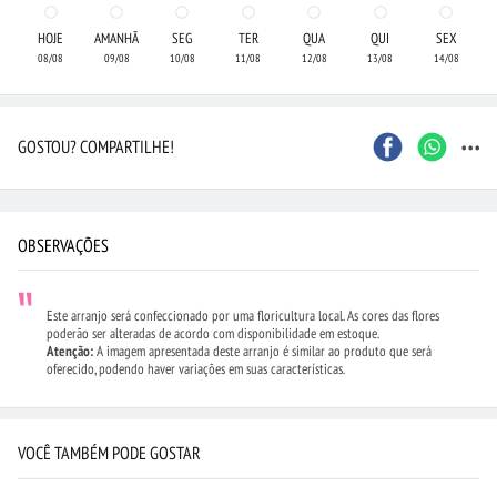
HOJE
AMANHÃ
SEG
TER
QUA
QUI
SEX
08/08
09/08
10/08
11/08
12/08
13/08
14/08
...
GOSTOU? COMPARTILHE!
OBSERVAÇÕES
Este arranjo será confeccionado por uma floricultura local. As cores das flores
poderão ser alteradas de acordo com disponibilidade em estoque.
Atenção:
A imagem apresentada deste arranjo é similar ao produto que será
oferecido, podendo haver variações em suas características.
VOCÊ TAMBÉM PODE GOSTAR