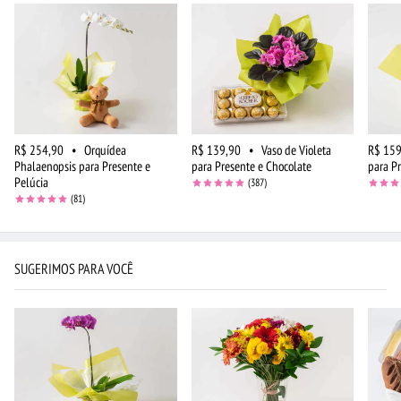
R$ 254,90
•
Orquídea
R$ 139,90
•
Vaso de Violeta
R$ 159
Phalaenopsis para Presente e
para Presente e Chocolate
para P
Pelúcia
(387)
(81)
SUGERIMOS PARA VOCÊ