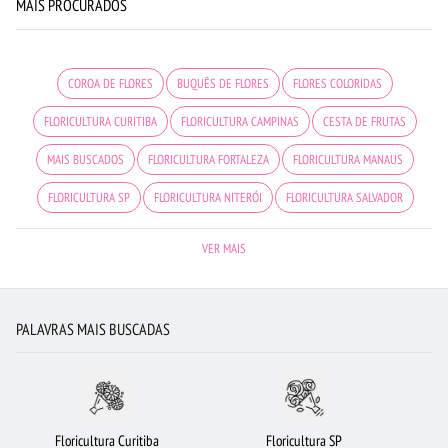
MAIS PROCURADOS
COROA DE FLORES
BUQUÊS DE FLORES
FLORES COLORIDAS
FLORICULTURA CURITIBA
FLORICULTURA CAMPINAS
CESTA DE FRUTAS
MAIS BUSCADOS
FLORICULTURA FORTALEZA
FLORICULTURA MANAUS
FLORICULTURA SP
FLORICULTURA NITERÓI
FLORICULTURA SALVADOR
FLORICULTURA JOÃO PESSOA
CESTA DE CHOCOLATE
ARRANJO DE FLORES
VER MAIS
FLORICULTURA GUARULHOS
FLORICULTURA UBERLÂNDIA
ROSAS BRANCAS
FLORICULTURA JUNDIAÍ
URSO DE PELÚCIA
FLORICULTURA GOIÂNIA
PALAVRAS MAIS BUSCADAS
FLORICULTURA SÃO BERNARDO DO CAMPO
FLORES DO CAMPO
FLORICULTURA BRASÍLIA
RAMALHETE DE FLORES
FLORICULTURA SÃO JOSÉ DOS CAMPOS
FLORICULTURA OSASCO
Floricultura Curitiba
Floricultura SP