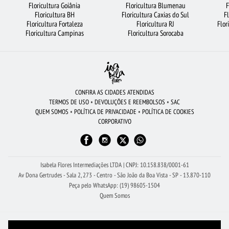
Floricultura Goiânia
Floricultura Blumenau
F
FLORICULTURA BARUERI
FLORICULTURA BH
ROSAS VERMELHAS
Floricultura BH
Floricultura Caxias do Sul
F
Floricultura Fortaleza
Floricultura RJ
Flor
BUQUÊ DE 20 ROSAS VERMELHAS
BUQUÊ DE 12 ROSAS VERMELHAS
Floricultura Campinas
Floricultura Sorocaba
FLORICULTURA RECIFE
FLORICULTURA RJ
FLORICULTURA BELÉM
FLORES BRANCAS
CIDADES MAIS PROCURADAS
FLORES
FLORICULTURA SANTO ANDRÉ
FLORES VERMELHAS
VIOLETA
CONFIRA AS CIDADES ATENDIDAS
TERMOS DE USO
•
DEVOLUÇÕES E REEMBOLSOS
•
SAC
FLORICULTURA PORTO ALEGRE
ROSAS AMARELAS
FLORICULTURA SANTOS
QUEM SOMOS
•
POLÍTICA DE PRIVACIDADE
•
POLÍTICA DE COOKIES
CORPORATIVO
ROSAS
FLORICULTURA RIBEIRÃO PRETO
BUQUÊ DE ROSAS VERMELHAS
CESTA DE CAFÉ DA MANHÃ
ORQUÍDEAS
LÍRIO
Isabela Flores Intermediações LTDA | CNPJ: 10.158.838/0001-61
Av Dona Gertrudes - Sala 2, 273 - Centro - São João da Boa Vista - SP - 13.870-110
Peça pelo WhatsApp: (19) 98605-1504
Quem Somos