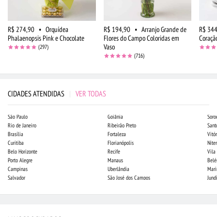
R$ 274,90
•
Orquídea
R$ 194,90
•
Arranjo Grande de
R$ 344
Phalaenopsis Pink e Chocolate
Flores do Campo Coloridas em
Coraçã
Vaso
(297)
(716)
CIDADES ATENDIDAS
|
VER TODAS
São Paulo
Goiânia
Soro
Rio de Janeiro
Ribeirão Preto
Sant
Brasília
Fortaleza
Vitór
Curitiba
Florianópolis
Niter
Belo Horizonte
Recife
Vila
Porto Alegre
Manaus
Bel
Campinas
Uberlândia
Mari
Salvador
São José dos Campos
Jund