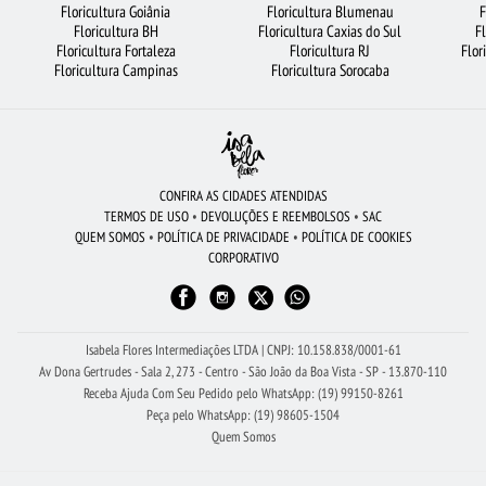
Floricultura Goiânia
Floricultura Blumenau
F
FLORICULTURA SP
ARRANJO DE FLORES
URSO DE PELÚCIA
Floricultura BH
Floricultura Caxias do Sul
F
Floricultura Fortaleza
Floricultura RJ
Flor
ROSAS AMARELAS
ROSAS
FLORICULTURA NITERÓI
Floricultura Campinas
Floricultura Sorocaba
FLORICULTURA BARUERI
FLORICULTURA BELÉM
ROSAS BRANCAS
LÍRIO
FLORICULTURA UBERLÂNDIA
FLORES BRANCAS
BUQUÊ DE 20 ROSAS VERMELHAS
CESTA DE FRUTAS
CONFIRA AS CIDADES ATENDIDAS
TERMOS DE USO
•
DEVOLUÇÕES E REEMBOLSOS
•
SAC
FLORICULTURA BRASÍLIA
FLORICULTURA BH
RAMALHETE DE FLORES
QUEM SOMOS
•
POLÍTICA DE PRIVACIDADE
•
POLÍTICA DE COOKIES
CORPORATIVO
FLORICULTURA SÃO BERNARDO DO CAMPO
FLORICULTURA JOÃO PESSOA
CESTA DE CAFÉ DA MANHÃ
FLORICULTURA GUARULHOS
CIDADES MAIS PROCURADAS
FLORICULTURA RECIFE
Isabela Flores Intermediações LTDA | CNPJ: 10.158.838/0001-61
Av Dona Gertrudes - Sala 2, 273 - Centro - São João da Boa Vista - SP - 13.870-110
Receba Ajuda Com Seu Pedido pelo WhatsApp: (19) 99150-8261
Peça pelo WhatsApp: (19) 98605-1504
Quem Somos