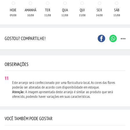
HOJE
AMANHÃ
TER
QUA
QUI
SEX
SÁB
09/08
10/08
11/08
12/08
13/08
14/08
15/08
...
GOSTOU? COMPARTILHE!
OBSERVAÇÕES
Este arranjo será confeccionado por uma floricultura local. As cores das flores
poderão ser alteradas de acordo com disponibilidade em estoque.
Atenção:
A imagem apresentada deste arranjo é similar ao produto que será
oferecido, podendo haver variações em suas características.
VOCÊ TAMBÉM PODE GOSTAR