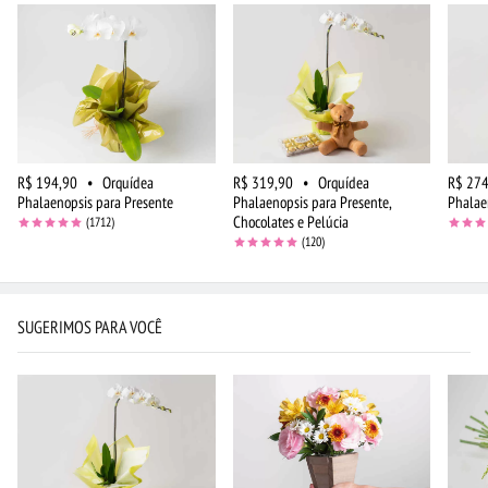
R$ 194,90
•
Orquídea
R$ 319,90
•
Orquídea
R$ 274
Phalaenopsis para Presente
Phalaenopsis para Presente,
Phalae
Chocolates e Pelúcia
(1712)
(120)
SUGERIMOS PARA VOCÊ