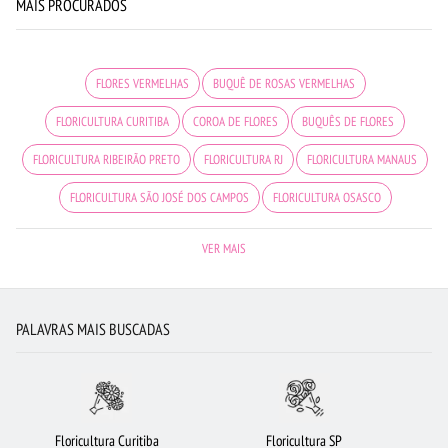
MAIS PROCURADOS
FLORES VERMELHAS
BUQUÊ DE ROSAS VERMELHAS
FLORICULTURA CURITIBA
COROA DE FLORES
BUQUÊS DE FLORES
FLORICULTURA RIBEIRÃO PRETO
FLORICULTURA RJ
FLORICULTURA MANAUS
FLORICULTURA SÃO JOSÉ DOS CAMPOS
FLORICULTURA OSASCO
FLORICULTURA FORTALEZA
FLORICULTURA CAMPINAS
VIOLETA
VER MAIS
FLORICULTURA PORTO ALEGRE
BUQUÊ DE 12 ROSAS VERMELHAS
FLORES DO CAMPO
FLORICULTURA SALVADOR
CESTA DE CHOCOLATE
PALAVRAS MAIS BUSCADAS
FLORICULTURA SANTO ANDRÉ
FLORICULTURA JUNDIAÍ
MAIS BUSCADOS
FLORES COLORIDAS
FLORICULTURA SANTOS
FLORES
ROSAS VERMELHAS
ORQUÍDEAS
FLORICULTURA GOIÂNIA
Floricultura Curitiba
Floricultura SP