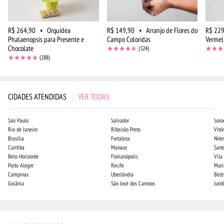
R$ 264,90
•
Orquídea
R$ 149,90
•
Arranjo de Flores do
R$ 229
Phalaenopsis para Presente e
Campo Coloridas
Vermel
Chocolate
(324)
(288)
CIDADES ATENDIDAS
|
VER TODAS
São Paulo
Salvador
Soro
Rio de Janeiro
Ribeirão Preto
Vitór
Brasília
Fortaleza
Niter
Curitiba
Manaus
Sant
Belo Horizonte
Florianópolis
Vila
Porto Alegre
Recife
Mari
Campinas
Uberlândia
Bel
Goiânia
São José dos Campos
Jund