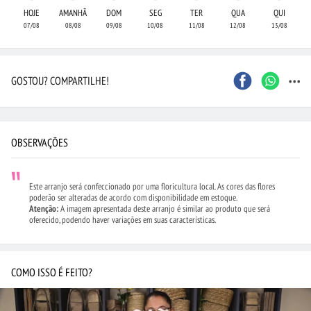
HOJE
AMANHÃ
DOM
SEG
TER
QUA
QUI
07/08
08/08
09/08
10/08
11/08
12/08
13/08
...
GOSTOU? COMPARTILHE!
OBSERVAÇÕES
Este arranjo será confeccionado por uma floricultura local. As cores das flores
poderão ser alteradas de acordo com disponibilidade em estoque.
Atenção:
A imagem apresentada deste arranjo é similar ao produto que será
oferecido, podendo haver variações em suas características.
COMO ISSO É FEITO?