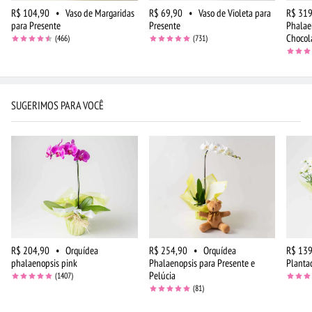
R$ 104,90
•
Vaso de Margaridas
R$ 69,90
•
Vaso de Violeta para
R$ 319
para Presente
Presente
Phalae
Chocol
(466)
(731)
SUGERIMOS PARA VOCÊ
R$ 204,90
•
Orquídea
R$ 254,90
•
Orquídea
R$ 139
phalaenopsis pink
Phalaenopsis para Presente e
Planta
Pelúcia
(1407)
(81)