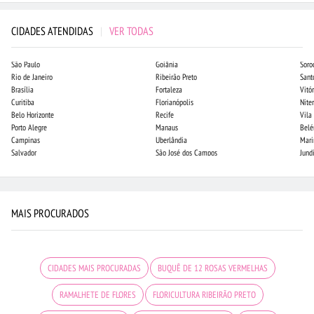
CIDADES ATENDIDAS
|
VER TODAS
São Paulo
Goiânia
Soro
Rio de Janeiro
Ribeirão Preto
Sant
Brasília
Fortaleza
Vitór
Curitiba
Florianópolis
Niter
Belo Horizonte
Recife
Vila
Porto Alegre
Manaus
Bel
Campinas
Uberlândia
Mari
Salvador
São José dos Campos
Jund
MAIS PROCURADOS
CIDADES MAIS PROCURADAS
BUQUÊ DE 12 ROSAS VERMELHAS
RAMALHETE DE FLORES
FLORICULTURA RIBEIRÃO PRETO