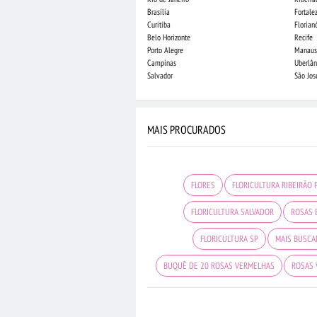
Brasília
Fortale
Curitiba
Florian
Belo Horizonte
Recife
Porto Alegre
Manaus
Campinas
Uberlân
Salvador
São Jo
MAIS PROCURADOS
FLORES
FLORICULTURA RIBEIRÃO 
FLORICULTURA SALVADOR
ROSAS 
FLORICULTURA SP
MAIS BUSC
BUQUÊ DE 20 ROSAS VERMELHAS
ROSAS 
FLORICULTURA SÃO BERNARDO DO