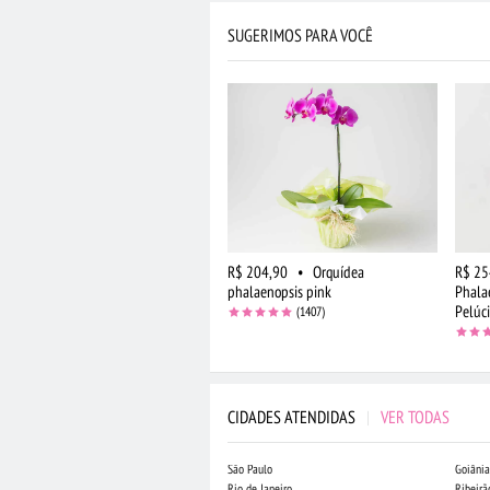
SUGERIMOS PARA VOCÊ
R$ 204,90
•
Orquídea
R$ 25
phalaenopsis pink
Phala
Pelúc
(1407)
CIDADES ATENDIDAS
|
VER TODAS
São Paulo
Goiânia
Rio de Janeiro
Ribeirã