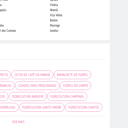
za
Vitória
Londrina
ópolis
Niterói
Piracicaba
Vila Velha
Juiz de Fora
Belém
São Luis
dia
Maringá
São José do Rio
sé dos Campos
Jundiaí
João Pessoa
PRETO
CESTA DE CAFÉ DA MANHÃ
RAMALHETE DE FLORES
BRANCAS
CIDADES MAIS PROCURADAS
FLORES DO CAMPO
ADOS
FLORICULTURA BARUERI
FLORICULTURA CAMPINAS
VERMELHAS
FLORICULTURA SANTO ANDRÉ
FLORICULTURA SANTOS
 CAMPO
FLORICULTURA BELÉM
FLORICULTURA CURITIBA
VER MAIS