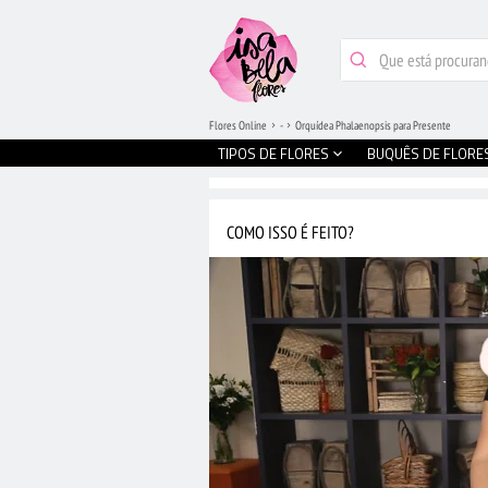
Flores Online
-
Orquídea Phalaenopsis para Presente
TIPOS DE FLORES
BUQUÊS DE FLORE
COMO ISSO É FEITO?