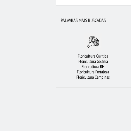
FLORICULTURA SÃO JOSÉ DOS CAMPOS
F
CESTA DE CHOCOLATE
CESTA DE F
PALAVRAS MAIS BUSCADAS
FLORICULTURA BH
FLORICULTURA GUA
LÍRIO
FLORES COLORIDAS
FLO
ARRANJO DE FLORES
FLORICULTURA 
Floricultura Curitiba
FLORICULTURA FORTALEZA
FLORICULTURA
Floricultura Goiânia
Floricultura BH
VIOLETA
BUQUÊ DE ROSAS VERME
Floricultura Fortaleza
Floricultura Campinas