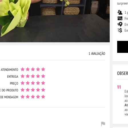
surpree
1 
Fr
En
Em
1 AVALIAÇÃO
ATENDIMENTO
OBSER
ENTREGA
PREÇO
E DO PRODUTO
Es
lo
 DE MENSAGEM
ac
At
ao
va