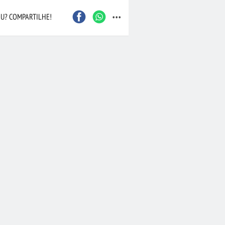
...
U? COMPARTILHE!
•
Lírios da Paz
(294)