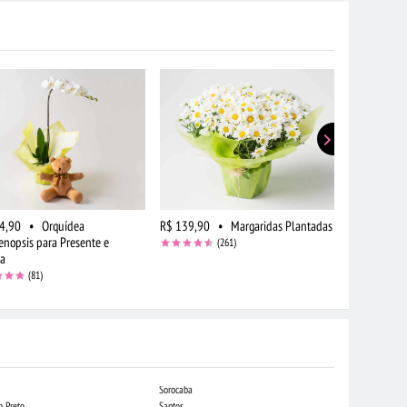
4,90
•
Orquídea
R$ 139,90
•
Margaridas Plantadas
R$ 159,90
enopsis para Presente e
para Presen
(261)
ia
(81)
Sorocaba
Campo Grande
o Preto
Santos
Indaiatuba