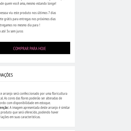
nde quem você ama, mesmo estando longe!
pessoa viu este produto nos últimos 7 dias
ete grátis para entregas nos próximos dias
tregamos no mesmo dia para !
 até 3x sem juros
COMPRAR PARA HOJE
VAÇÕES
te arranjo será confeccionado por uma floricultura
cal. As cores das flores poderão ser alteradas de
ordo com disponibilidade em estoque.
enção:
A imagem apresentada deste arranjo é similar
 produto que será oferecido, podendo haver
riações em suas características.