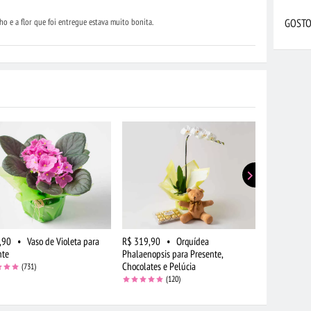
GOSTO
o e a flor que foi entregue estava muito bonita.
,90
•
Vaso de Violeta para
R$ 319,90
•
Orquídea
R$ 124,90
nte
Phalaenopsis para Presente,
Chocolates e Pelúcia
(731)
(120)