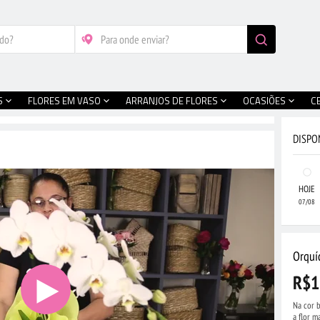
S
FLORES EM VASO
ARRANJOS DE FLORES
OCASIÕES
C
DISPO
HOJE
07/08
Orquí
R$1
Na cor b
a flor m