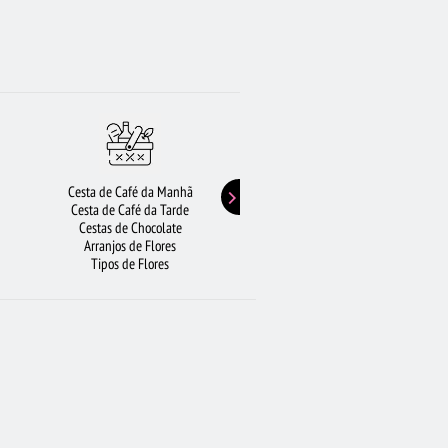
Cesta de Café da Manhã
Buquê de Girassol
Cesta de Café da Tarde
Presentes de Aniversário
Cestas de Chocolate
Buquê de Rosas Vermelhas
Arranjos de Flores
Rosas Amarelas
Tipos de Flores
Lírios