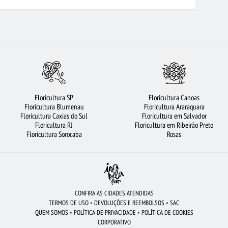
LORICULTURA NITERÓI
FLORICULTURA JUNDIAÍ
ROSAS AMARELAS
RUTAS
FLORICULTURA RECIFE
FLORICULTURA PORTO ALEGRE
RULHOS
ORQUÍDEAS
COROA DE FLORES
BUQUÊS DE FLORES
RES VERMELHAS
FLORES BRANCAS
FLORICULTURA GOIÂNIA
JOÃO PESSOA
FLORICULTURA OSASCO
FLORICULTURA BRASÍLIA
Floricultura SP
Floricultura Canoas
 UBERLÂNDIA
FLORICULTURA RJ
BUQUÊ DE 12 ROSAS VERMELHAS
Floricultura Blumenau
Floricultura Araraquara
Floricultura Caxias do Sul
Floricultura em Salvador
LHAS
ROSAS
FLORICULTURA MANAUS
URSO DE PELÚCIA
Floricultura RJ
Floricultura em Ribeirão Preto
Floricultura Sorocaba
Rosas
CONFIRA AS CIDADES ATENDIDAS
TERMOS DE USO
•
DEVOLUÇÕES E REEMBOLSOS
•
SAC
QUEM SOMOS
•
POLÍTICA DE PRIVACIDADE
•
POLÍTICA DE COOKIES
CORPORATIVO