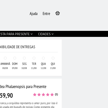
Ajuda
Entre
ESTA PARA PRESENTE
CIDADES
NIBILIDADE DE ENTREGAS
AMANHÃ
DOM
SEG
TER
QUA
QUI
08/08
09/08
10/08
11/08
12/08
13/08
dea Phalaenopsis para Presente
59,90
(1)
ranca, a orquídea representa o amor puro, por isso é
ais usada em buquês de noivas. Como presente, ela