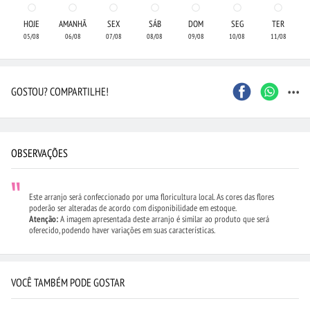
HOJE
AMANHÃ
SEX
SÁB
DOM
SEG
TER
05/08
06/08
07/08
08/08
09/08
10/08
11/08
...
GOSTOU? COMPARTILHE!
OBSERVAÇÕES
Este arranjo será confeccionado por uma floricultura local. As cores das flores
poderão ser alteradas de acordo com disponibilidade em estoque.
Atenção:
A imagem apresentada deste arranjo é similar ao produto que será
oferecido, podendo haver variações em suas características.
VOCÊ TAMBÉM PODE GOSTAR