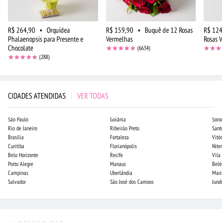
R$ 264,90
•
Orquídea
R$ 159,90
•
Buquê de 12 Rosas
R$ 124
Phalaenopsis para Presente e
Vermelhas
Rosas 
Chocolate
(6634)
(288)
CIDADES ATENDIDAS
|
VER TODAS
São Paulo
Goiânia
Soro
Rio de Janeiro
Ribeirão Preto
Sant
Brasília
Fortaleza
Vitór
Curitiba
Florianópolis
Niter
Belo Horizonte
Recife
Vila
Porto Alegre
Manaus
Bel
Campinas
Uberlândia
Mari
Salvador
São José dos Campos
Jund