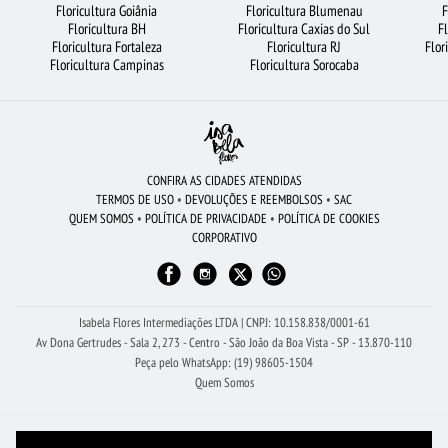
Floricultura Goiânia
Floricultura Blumenau
F
FLORES BRANCAS
FLORICULTURA RJ
ARRANJO DE FLORES
Floricultura BH
Floricultura Caxias do Sul
F
Floricultura Fortaleza
Floricultura RJ
Flor
BUQUÊS DE FLORES
ROSAS AMARELAS
LÍRIO
ROSAS VERMELHAS
Floricultura Campinas
Floricultura Sorocaba
FLORICULTURA SANTO ANDRÉ
CESTA DE CAFÉ DA MANHÃ
CESTA DE CHOCOLATE
COROA DE FLORES
ROSAS BRANCAS
ORQUÍDEAS
VIOLETA
CESTA DE FRUTAS
ROSAS
FLORICULTURA GOIÂNIA
CONFIRA AS CIDADES ATENDIDAS
TERMOS DE USO
•
DEVOLUÇÕES E REEMBOLSOS
•
SAC
FLORICULTURA CURITIBA
BUQUÊ DE 20 ROSAS VERMELHAS
QUEM SOMOS
•
POLÍTICA DE PRIVACIDADE
•
POLÍTICA DE COOKIES
CORPORATIVO
FLORICULTURA SALVADOR
FLORICULTURA SÃO BERNARDO DO CAMPO
FLORICULTURA RIBEIRÃO PRETO
FLORICULTURA OSASCO
FLORICULTURA UBERLÂNDIA
Isabela Flores Intermediações LTDA | CNPJ: 10.158.838/0001-61
Av Dona Gertrudes - Sala 2, 273 - Centro - São João da Boa Vista - SP - 13.870-110
Peça pelo WhatsApp: (19) 98605-1504
Quem Somos