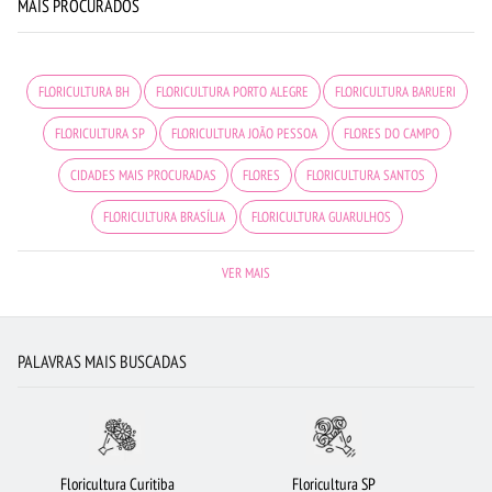
MAIS PROCURADOS
FLORICULTURA BH
FLORICULTURA PORTO ALEGRE
FLORICULTURA BARUERI
FLORICULTURA SP
FLORICULTURA JOÃO PESSOA
FLORES DO CAMPO
CIDADES MAIS PROCURADAS
FLORES
FLORICULTURA SANTOS
FLORICULTURA BRASÍLIA
FLORICULTURA GUARULHOS
FLORICULTURA MANAUS
FLORES VERMELHAS
FLORICULTURA NITERÓI
VER MAIS
FLORICULTURA CAMPINAS
URSO DE PELÚCIA
MAIS BUSCADOS
FLORES COLORIDAS
FLORICULTURA JUNDIAÍ
BUQUÊ DE ROSAS VERMELHAS
PALAVRAS MAIS BUSCADAS
FLORICULTURA BELÉM
BUQUÊ DE 12 ROSAS VERMELHAS
FLORICULTURA FORTALEZA
FLORICULTURA RECIFE
FLORICULTURA SÃO JOSÉ DOS CAMPOS
RAMALHETE DE FLORES
Floricultura Curitiba
Floricultura SP