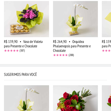
R$ 139,90
•
Vaso de Violeta
R$ 264,90
•
Orquídea
R$ 159
para Presente e Chocolate
Phalaenopsis para Presente e
para P
Chocolate
(387)
(288)
SUGERIMOS PARA VOCÊ