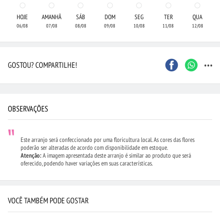
HOJE
AMANHÃ
SÁB
DOM
SEG
TER
QUA
06/08
07/08
08/08
09/08
10/08
11/08
12/08
...
GOSTOU? COMPARTILHE!
OBSERVAÇÕES
Este arranjo será confeccionado por uma floricultura local. As cores das flores
poderão ser alteradas de acordo com disponibilidade em estoque.
Atenção:
A imagem apresentada deste arranjo é similar ao produto que será
oferecido, podendo haver variações em suas características.
VOCÊ TAMBÉM PODE GOSTAR