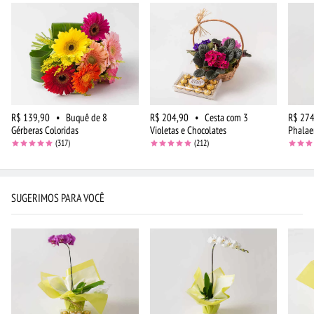
R$ 139,90
•
Buquê de 8
R$ 204,90
•
Cesta com 3
R$ 274
Gérberas Coloridas
Violetas e Chocolates
Phalae
(317)
(212)
SUGERIMOS PARA VOCÊ