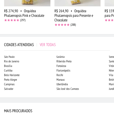
R$ 274,90
•
Orquídea
R$ 264,90
•
Orquídea
R$ 159
Phalaenopsis Pink e Chocolate
Phalaenopsis para Presente e
para P
Chocolate
(297)
(288)
CIDADES ATENDIDAS
|
VER TODAS
São Paulo
Goiânia
Soro
Rio de Janeiro
Ribeirão Preto
Sant
Brasília
Fortaleza
Vitór
Curitiba
Florianópolis
Niter
Belo Horizonte
Recife
Vila
Porto Alegre
Manaus
Bel
Campinas
Uberlândia
Mari
Salvador
São José dos Campos
Jund
MAIS PROCURADOS