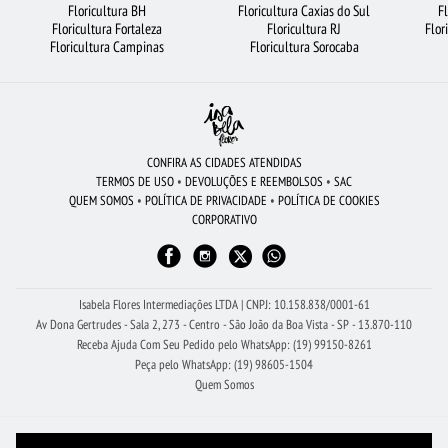
Floricultura BH
Floricultura Caxias do Sul
F
Floricultura Fortaleza
Floricultura RJ
Flor
FLORICULTURA CAMPINAS
ROSAS VERMELHAS
Floricultura Campinas
Floricultura Sorocaba
BUQUÊ DE 20 ROSAS VERMELHAS
FLORES BRANCAS
FLORICULTURA BRASÍLIA
MAIS BUSCADOS
FLORES COLORIDAS
BUQUÊ DE 12 ROSAS VERMELHAS
FLORICULTURA GUARULHOS
CONFIRA AS CIDADES ATENDIDAS
TERMOS DE USO
•
DEVOLUÇÕES E REEMBOLSOS
•
SAC
FLORICULTURA BH
BUQUÊ DE ROSAS VERMELHAS
VIOLETA
QUEM SOMOS
•
POLÍTICA DE PRIVACIDADE
•
POLÍTICA DE COOKIES
CORPORATIVO
CIDADES MAIS PROCURADAS
FLORICULTURA GOIÂNIA
FLORICULTURA SALVADOR
FLORICULTURA MANAUS
ORQUÍDEAS
FLORICULTURA SÃO JOSÉ DOS CAMPOS
Isabela Flores Intermediações LTDA | CNPJ: 10.158.838/0001-61
Av Dona Gertrudes - Sala 2, 273 - Centro - São João da Boa Vista - SP - 13.870-110
Receba Ajuda Com Seu Pedido pelo WhatsApp: (19) 99150-8261
Peça pelo WhatsApp: (19) 98605-1504
Quem Somos