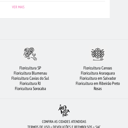
AMPO
FLORICULTURA SP
ORQUÍDEAS
ROSAS BRANCAS
VER MAIS
RA PORTO ALEGRE
FLORICULTURA CURITIBA
FLORICULTURA BRASÍLIA
MAIS BUSCADOS
FLORICULTURA OSASCO
FLORICULTURA SANTOS
A DE FRUTAS
FLORICULTURA MANAUS
BUQUÊS DE FLORES
VIOLETA
RAMALHETE DE FLORES
URSO DE PELÚCIA
CESTA DE CAFÉ DA MANHÃ
FLORICULTURA UBERLÂNDIA
Floricultura SP
Floricultura Canoas
TURA SÃO JOSÉ DOS CAMPOS
FLORICULTURA RECIFE
ROSAS
Floricultura Blumenau
Floricultura Araraquara
Floricultura Caxias do Sul
Floricultura em Salvador
A BH
CIDADES MAIS PROCURADAS
CESTA DE CHOCOLATE
Floricultura RJ
Floricultura em Ribeirão Preto
Floricultura Sorocaba
Rosas
FLORICULTURA FORTALEZA
CONFIRA AS CIDADES ATENDIDAS
TERMOS DE USO
•
DEVOLUÇÕES E REEMBOLSOS
•
SAC