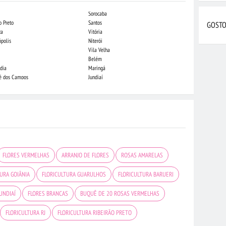
Sorocaba
Campo Grande
o Preto
Santos
Indaiatuba
GOSTO
za
Vitória
Londrina
ópolis
Niterói
Piracicaba
Vila Velha
Juiz de Fora
Belém
São Luis
dia
Maringá
São José do Rio
sé dos Campos
Jundiaí
João Pessoa
FLORES VERMELHAS
ARRANJO DE FLORES
ROSAS AMARELAS
TURA GOIÂNIA
FLORICULTURA GUARULHOS
FLORICULTURA BARUERI
UNDIAÍ
FLORES BRANCAS
BUQUÊ DE 20 ROSAS VERMELHAS
FLORICULTURA RJ
FLORICULTURA RIBEIRÃO PRETO