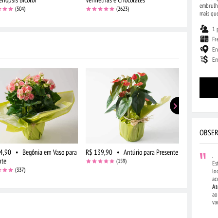
embrulha
(504)
(2623)
mais que
1 
Fr
En
Em
OBSER
4,90
•
Begônia em Vaso para
R$ 139,90
•
Antúrio para Presente
R$ 149,90
.
nte
(159)
Es
(337)
lo
ac
At
ao
va