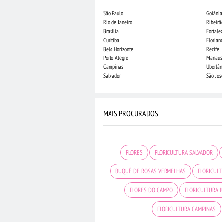
São Paulo
Goiânia
Rio de Janeiro
Ribeirã
Brasília
Fortale
Curitiba
Florian
Belo Horizonte
Recife
Porto Alegre
Manaus
Campinas
Uberlân
Salvador
São Jo
MAIS PROCURADOS
FLORES
FLORICULTURA SALVADOR
BUQUÊ DE ROSAS VERMELHAS
FLORICUL
FLORES DO CAMPO
FLORICULTURA J
FLORICULTURA CAMPINAS