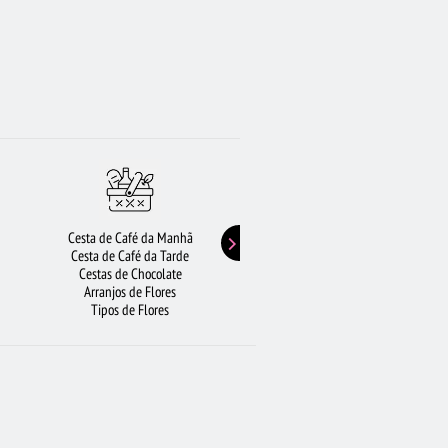
Cesta de Café da Manhã
Buquê de Girassol
Cesta de Café da Tarde
Presentes de Aniversário
Cestas de Chocolate
Buquê de Rosas Vermelhas
Arranjos de Flores
Rosas Amarelas
Tipos de Flores
Lírios