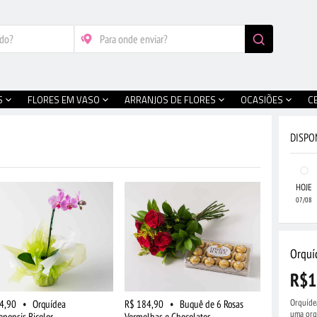
S
FLORES EM VASO
ARRANJOS DE FLORES
OCASIÕES
C
DISPO
HOJE
07/08
Orquí
R$1
Orquídea
4,90
•
Orquídea
R$ 184,90
•
Buquê de 6 Rosas
uma orqu
enopsis Bicolor
Vermelhas e Chocolates