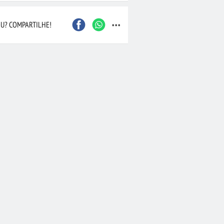
...
Caxias do Sul
São Bernardo do Camp
Contagem
Maceió
U? COMPARTILHE!
Joinville
Santo André
Barueri
Cascavel
Osasco
Itajaí
Nova Iguaçu
Taubaté
 Preto
Bauru
Aracaju
Marília
Macaé