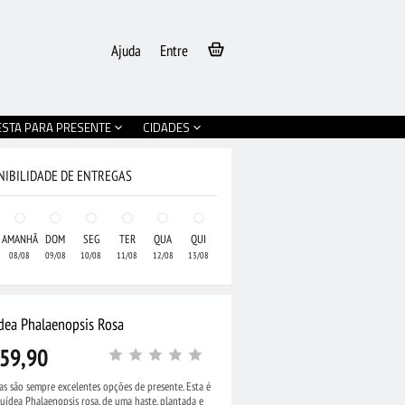
Ajuda
Entre
ESTA PARA PRESENTE
CIDADES
NIBILIDADE DE ENTREGAS
AMANHÃ
DOM
SEG
TER
QUA
QUI
08/08
09/08
10/08
11/08
12/08
13/08
dea Phalaenopsis Rosa
59,90
s são sempre excelentes opções de presente. Esta é
ídea Phalaenopsis rosa, de uma haste, plantada e