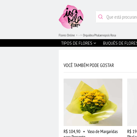
Flores Online
-
Orquídea Phalaenopsis Rosa
TIPOS DE FLORES
BUQUÊS DE FLORE
VOCÊ TAMBÉM PODE GOSTAR
R$ 104,90
•
Vaso de Margaridas
R$ 19
para Presente
Phala