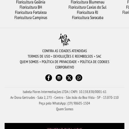
Floricultura Goiânia
Floricultura Blumenau
F
FLORICULTURA BH
FLORICULTURA SÃO JOSÉ DOS CAMPOS
Floricultura BH
Floricultura Caxias do Sul
F
Floricultura Fortaleza
Floricultura RJ
Flor
FLORES COLORIDAS
CIDADES MAIS PROCURADAS
RAMALHETE DE FLORES
Floricultura Campinas
Floricultura Sorocaba
BUQUÊ DE 12 ROSAS VERMELHAS
FLORICULTURA RIBEIRÃO PRETO
FLORICULTURA SANTO ANDRÉ
FLORES VERMELHAS
BUQUÊ DE ROSAS VERMELHAS
BUQUÊS DE FLORES
CONFIRA AS CIDADES ATENDIDAS
TERMOS DE USO
•
DEVOLUÇÕES E REEMBOLSOS
•
SAC
FLORICULTURA FORTALEZA
VIOLETA
COROA DE FLORES
QUEM SOMOS
•
POLÍTICA DE PRIVACIDADE
•
POLÍTICA DE COOKIES
CORPORATIVO
FLORES BRANCAS
FLORICULTURA PORTO ALEGRE
FLORICULTURA SALVADOR
FLORICULTURA GUARULHOS
FLORICULTURA BRASÍLIA
FLORES DO CAMPO
FLORICULTURA GOIÂNIA
Isabela Flores Intermediações LTDA | CNPJ: 10.158.838/0001-61
Av Dona Gertrudes - Sala 2, 273 - Centro - São João da Boa Vista - SP - 13.870-110
Peça pelo WhatsApp: (19) 98605-1504
Quem Somos