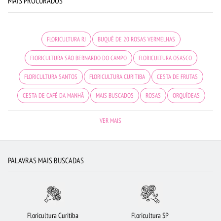
MAIS PROCURADOS
FLORICULTURA RJ
BUQUÊ DE 20 ROSAS VERMELHAS
FLORICULTURA SÃO BERNARDO DO CAMPO
FLORICULTURA OSASCO
FLORICULTURA SANTOS
FLORICULTURA CURITIBA
CESTA DE FRUTAS
CESTA DE CAFÉ DA MANHÃ
MAIS BUSCADOS
ROSAS
ORQUÍDEAS
FLORICULTURA JUNDIAÍ
FLORICULTURA UBERLÂNDIA
ROSAS VERMELHAS
VER MAIS
FLORES
CESTA DE CHOCOLATE
ROSAS BRANCAS
FLORICULTURA MANAUS
LÍRIO
FLORICULTURA CAMPINAS
PALAVRAS MAIS BUSCADAS
FLORICULTURA JOÃO PESSOA
ARRANJO DE FLORES
FLORICULTURA SP
FLORICULTURA RECIFE
FLORICULTURA BELÉM
URSO DE PELÚCIA
FLORICULTURA BARUERI
FLORICULTURA NITERÓI
ROSAS AMARELAS
Floricultura Curitiba
Floricultura SP