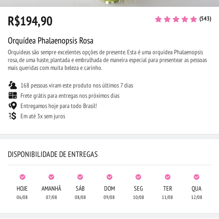
R$194,90
(543)
Orquídea Phalaenopsis Rosa
Orquídeas são sempre excelentes opções de presente. Esta é uma orquídea Phalaenopsis
rosa, de uma haste, plantada e embrulhada de maneira especial para presentear as pessoas
mais queridas com muita beleza e carinho.
168 pessoas viram este produto nos últimos 7 dias
Frete grátis para entregas nos próximos dias
Entregamos hoje para todo Brasil!
Em até 3x sem juros
DISPONIBILIDADE DE ENTREGAS
HOJE
AMANHÃ
SÁB
DOM
SEG
TER
QUA
06/08
07/08
08/08
09/08
10/08
11/08
12/08