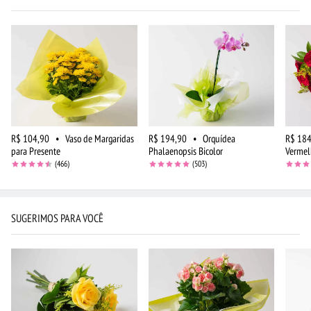
R$ 104,90
•
Vaso de Margaridas
R$ 194,90
•
Orquídea
R$ 184
para Presente
Phalaenopsis Bicolor
Vermel
(466)
(503)
SUGERIMOS PARA VOCÊ