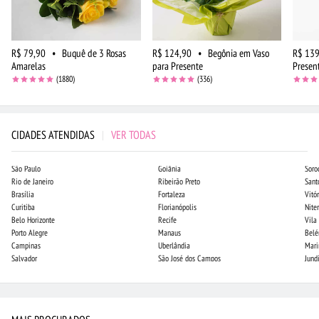
R$ 79,90
•
Buquê de 3 Rosas
R$ 124,90
•
Begônia em Vaso
R$ 139
Amarelas
para Presente
Presen
(1880)
(336)
CIDADES ATENDIDAS
|
VER TODAS
São Paulo
Goiânia
Soro
Rio de Janeiro
Ribeirão Preto
Sant
Brasília
Fortaleza
Vitór
Curitiba
Florianópolis
Niter
Belo Horizonte
Recife
Vila
Porto Alegre
Manaus
Bel
Campinas
Uberlândia
Mari
Salvador
São José dos Campos
Jund