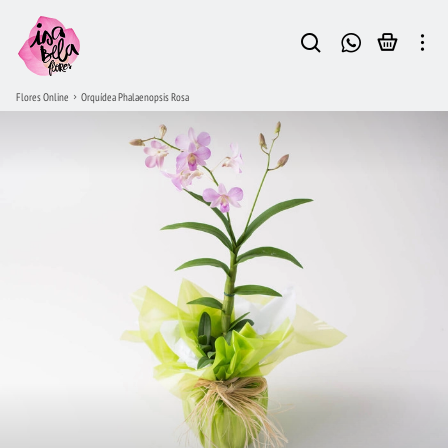
Flores Online
Orquídea Phalaenopsis Rosa