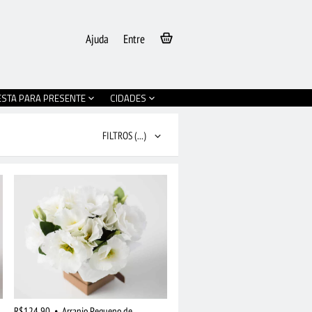
Ajuda
Entre
ESTA PARA PRESENTE
CIDADES
FILTROS
(...)
R$124,90
•
Arranjo Pequeno de