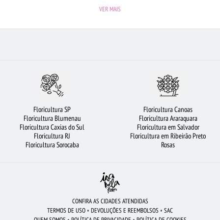
OSASCO
FLORICULTURA NITERÓI
FLORICULTURA SÃO JOSÉ DOS CAMPOS
FLORICULTU
VER MAIS
URITIBA
FLORICULTURA RJ
FLORES COLORIDAS
URSO DE PELÚCIA
LÍRIO
FL
RTALEZA
FLORICULTURA JOÃO PESSOA
FLORICULTURA SANTO ANDRÉ
FLORICULTURA 
CIDADES MAIS PROCURADAS
FLORICULTURA SÃO BERNARDO DO CAMPO
Floricultura SP
Floricultura Canoas
Floricultura Blumenau
Floricultura Araraquara
Floricultura Caxias do Sul
Floricultura em Salvador
Floricultura RJ
Floricultura em Ribeirão Preto
Floricultura Sorocaba
Rosas
CONFIRA AS CIDADES ATENDIDAS
TERMOS DE USO
•
DEVOLUÇÕES E REEMBOLSOS
•
SAC
QUEM SOMOS
•
POLÍTICA DE PRIVACIDADE
•
POLÍTICA DE COOKIES