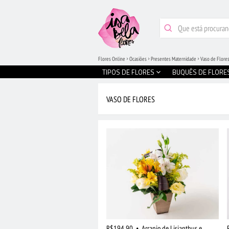
Flores Online
Ocasiões
Presentes Maternidade
Vaso de Flore
TIPOS DE FLORES
BUQUÊS DE FLORE
VASO DE FLORES
R$194,90
•
Arranjo de Lisianthus e