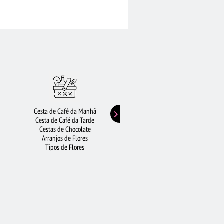
RA SALVADOR
FLORICULTURA PORTO ALEGRE
ORICULTURA BH
BUQUÊS DE FLORES
RIBEIRÃO PRETO
CESTA DE CAFÉ DA MANHÃ
Cesta de Café da Manhã
Buquê de Girassol
Cesta de Café da Tarde
Presentes de Aniversário
Cestas de Chocolate
Buquê de Rosas Vermelhas
Arranjos de Flores
Rosas Amarelas
Tipos de Flores
Lírios