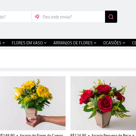
s
S
FLORES EM VASO
ARRANJOS DE FLORES
OCASIÕES
C
R$149,90
•
Arranjo de Flores do Campo
R$124,90
•
Arranjo Pequeno de Rosas e