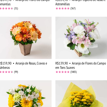
Amarelas
Astromélias
(31)
(367)
R$159,90
•
Arranjo de Rosas, Cravos e
R$139,90
•
Arranjo de Flores do Campo
Gérberas
em Tons Suaves
(99)
(3405)