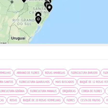
ERMELHAS
ARRANJO DE FLORES
ROSAS AMARELAS
FLORICULTURA BARUERI
FLO
URA SANTOS
FLORICULTURA GUARULHOS
MAIS BUSCADOS
BUQUÊ DE 12 ROSAS VE
LORICULTURA GOIÂNIA
FLORICULTURA MANAUS
ORQUÍDEAS
COROA DE FLORES
CAS
ROSAS
BUQUÊ DE 20 ROSAS VERMELHAS
FLORES
CESTA DE FRUTAS
F