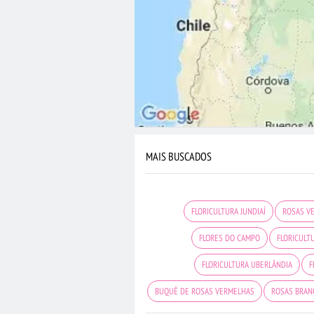
MAIS BUSCADOS
FLORICULTURA JUNDIAÍ
ROSAS V
FLORES DO CAMPO
FLORICULT
FLORICULTURA UBERLÂNDIA
F
BUQUÊ DE ROSAS VERMELHAS
ROSAS BRAN