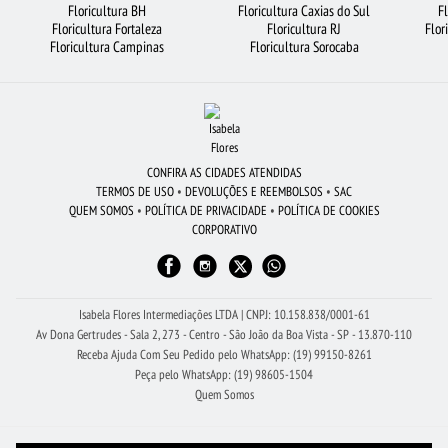
Floricultura BH
Floricultura Caxias do Sul
F
Floricultura Fortaleza
Floricultura RJ
Flor
ROSAS
FLORICULTURA SANTO ANDRÉ
FLORES COLORIDAS
Floricultura Campinas
Floricultura Sorocaba
BUQUÊ DE 20 ROSAS VERMELHAS
URSO DE PELÚCIA
CESTA DE CHOCOLATE
RAMALHETE DE FLORES
FLORES BRANCAS
BUQUÊ DE ROSAS VERMELHAS
FLORICULTURA OSASCO
FLORICULTURA CURITIBA
CONFIRA AS CIDADES ATENDIDAS
CESTA DE CAFÉ DA MANHÃ
ROSAS BRANCAS
FLORICULTURA RJ
TERMOS DE USO
•
DEVOLUÇÕES E REEMBOLSOS
•
SAC
QUEM SOMOS
•
POLÍTICA DE PRIVACIDADE
•
POLÍTICA DE COOKIES
FLORES VERMELHAS
FLORICULTURA JUNDIAÍ
CORPORATIVO
FLORICULTURA SÃO BERNARDO DO CAMPO
ROSAS VERMELHAS
FLORICULTURA BH
Isabela Flores Intermediações LTDA | CNPJ: 10.158.838/0001-61
Av Dona Gertrudes - Sala 2, 273 - Centro - São João da Boa Vista - SP - 13.870-110
Receba Ajuda Com Seu Pedido pelo WhatsApp: (19) 99150-8261
Peça pelo WhatsApp: (19) 98605-1504
Quem Somos