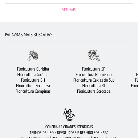
FLORES COLORIDAS
LÍRIO
FLORICULTURA GOIÂNIA
VER MAIS
FLORICULTURA GUARULHOS
FLORICULTURA JUNDIAÍ
FLORICULTURA CAMPINAS
FLORES
ROSAS BRANCAS
PALAVRAS MAIS BUSCADAS
FLORICULTURA BELÉM
FLORICULTURA SÃO BERNARDO DO CAMPO
FLORICULTURA NITERÓI
FLORICULTURA MANAUS
MAIS BUSCADOS
RAMALHETE DE FLORES
FLORICULTURA FORTALEZA
Floricultura Curitiba
Floricultura SP
Floricultura Goiânia
Floricultura Blumenau
F
FLORICULTURA PORTO ALEGRE
FLORICULTURA SANTO ANDRÉ
VIOLETA
Floricultura BH
Floricultura Caxias do Sul
F
Floricultura Fortaleza
Floricultura RJ
Flor
FLORICULTURA OSASCO
CESTA DE CHOCOLATE
ROSAS VERMELHAS
Floricultura Campinas
Floricultura Sorocaba
FLORICULTURA RECIFE
FLORICULTURA SALVADOR
FLORICULTURA BRASÍLIA
FLORICULTURA SÃO JOSÉ DOS CAMPOS
FLORICULTURA RJ
FLORICULTURA BARUERI
ROSAS
BUQUÊ DE 20 ROSAS VERMELHAS
CONFIRA AS CIDADES ATENDIDAS
TERMOS DE USO
•
DEVOLUÇÕES E REEMBOLSOS
•
SAC
CESTA DE CAFÉ DA MANHÃ
ORQUÍDEAS
CESTA DE FRUTAS