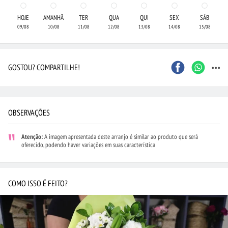
HOJE
AMANHÃ
TER
QUA
QUI
SEX
SÁB
09/08
10/08
11/08
12/08
13/08
14/08
15/08
...
GOSTOU? COMPARTILHE!
OBSERVAÇÕES
Atenção:
A imagem apresentada deste arranjo é similar ao produto que será
oferecido, podendo haver variações em suas característica
COMO ISSO É FEITO?