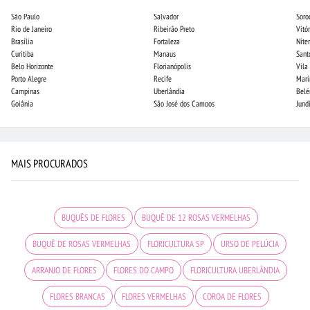
São Paulo
Salvador
Soro
Rio de Janeiro
Ribeirão Preto
Vitór
Brasília
Fortaleza
Niter
Curitiba
Manaus
Sant
Belo Horizonte
Florianópolis
Vila
Porto Alegre
Recife
Mari
Campinas
Uberlândia
Bel
Goiânia
São José dos Campos
Jund
MAIS PROCURADOS
BUQUÊS DE FLORES
BUQUÊ DE 12 ROSAS VERMELHAS
BUQUÊ DE ROSAS VERMELHAS
FLORICULTURA SP
URSO DE PELÚCIA
ARRANJO DE FLORES
FLORES DO CAMPO
FLORICULTURA UBERLÂNDIA
FLORES BRANCAS
FLORES VERMELHAS
COROA DE FLORES