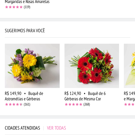
Margaridas e Rosas Amarelas
(119)
SUGERIMOS PARA VOCÊ
R$ 149,90
•
Buquê de
R$ 124,90
•
Buquê de 6
R$ 149
Astromélias e Gérberas
Gérberas de Mesma Cor
e Marg
(161)
(268)
CIDADES ATENDIDAS
|
VER TODAS