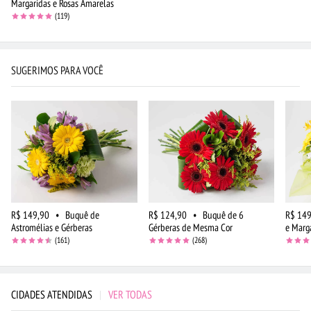
Margaridas e Rosas Amarelas
(119)
SUGERIMOS PARA VOCÊ
R$ 149,90
•
Buquê de
R$ 124,90
•
Buquê de 6
R$ 149
Astromélias e Gérberas
Gérberas de Mesma Cor
e Marg
(161)
(268)
CIDADES ATENDIDAS
|
VER TODAS