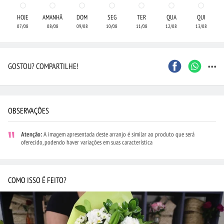
HOJE
AMANHÃ
DOM
SEG
TER
QUA
QUI
07/08
08/08
09/08
10/08
11/08
12/08
13/08
...
GOSTOU? COMPARTILHE!
OBSERVAÇÕES
Atenção:
A imagem apresentada deste arranjo é similar ao produto que será
oferecido, podendo haver variações em suas característica
COMO ISSO É FEITO?