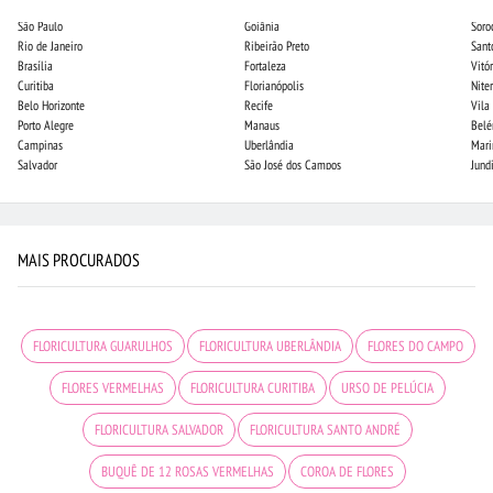
São Paulo
Goiânia
Soro
Rio de Janeiro
Ribeirão Preto
Sant
Brasília
Fortaleza
Vitór
Curitiba
Florianópolis
Niter
Belo Horizonte
Recife
Vila
Porto Alegre
Manaus
Bel
Campinas
Uberlândia
Mari
Salvador
São José dos Campos
Jund
MAIS PROCURADOS
FLORICULTURA GUARULHOS
FLORICULTURA UBERLÂNDIA
FLORES DO CAMPO
FLORES VERMELHAS
FLORICULTURA CURITIBA
URSO DE PELÚCIA
FLORICULTURA SALVADOR
FLORICULTURA SANTO ANDRÉ
BUQUÊ DE 12 ROSAS VERMELHAS
COROA DE FLORES