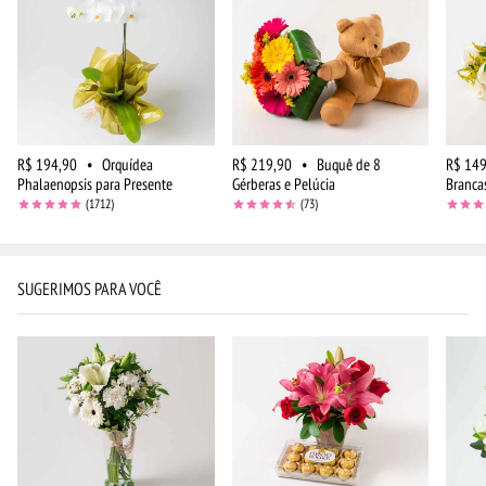
R$ 194,90
•
Orquídea
R$ 219,90
•
Buquê de 8
R$ 149
Phalaenopsis para Presente
Gérberas e Pelúcia
Branca
(1712)
(73)
SUGERIMOS PARA VOCÊ