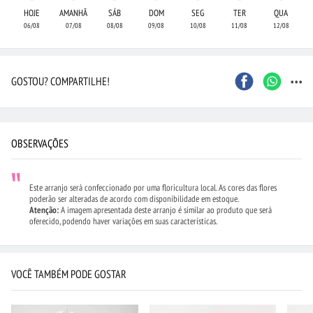
HOJE
AMANHÃ
SÁB
DOM
SEG
TER
QUA
06/08
07/08
08/08
09/08
10/08
11/08
12/08
...
GOSTOU? COMPARTILHE!
OBSERVAÇÕES
Este arranjo será confeccionado por uma floricultura local. As cores das flores
poderão ser alteradas de acordo com disponibilidade em estoque.
Atenção:
A imagem apresentada deste arranjo é similar ao produto que será
oferecido, podendo haver variações em suas características.
VOCÊ TAMBÉM PODE GOSTAR