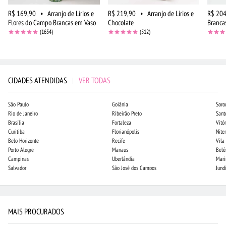
R$ 169,90
•
Arranjo de Lírios e
R$ 219,90
•
Arranjo de Lírios e
R$ 204
Flores do Campo Brancas em Vaso
Chocolate
Branca
(1654)
(512)
CIDADES ATENDIDAS
|
VER TODAS
São Paulo
Goiânia
Soro
Rio de Janeiro
Ribeirão Preto
Sant
Brasília
Fortaleza
Vitór
Curitiba
Florianópolis
Niter
Belo Horizonte
Recife
Vila
Porto Alegre
Manaus
Bel
Campinas
Uberlândia
Mari
Salvador
São José dos Campos
Jund
MAIS PROCURADOS