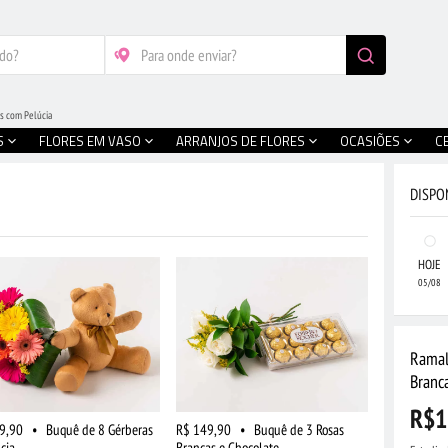
s com Pelúcia
S
FLORES EM VASO
ARRANJOS DE FLORES
OCASIÕES
C
DISPO
HOJE
05/08
Ramal
Branc
R$1
9,90
•
Buquê de 8 Gérberas
R$ 149,90
•
Buquê de 3 Rosas
cia
Brancas e Chocolate