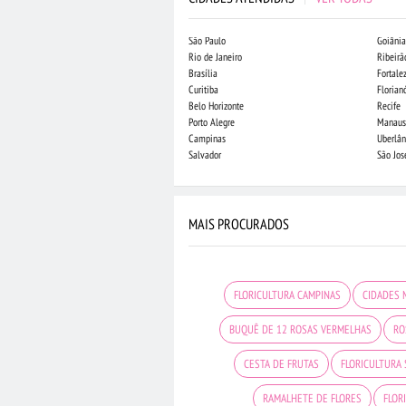
São Paulo
Goiânia
Rio de Janeiro
Ribeirã
Brasília
Fortale
Curitiba
Florian
Belo Horizonte
Recife
Porto Alegre
Manaus
Campinas
Uberlân
Salvador
São Jo
MAIS PROCURADOS
FLORICULTURA CAMPINAS
CIDADES 
BUQUÊ DE 12 ROSAS VERMELHAS
RO
CESTA DE FRUTAS
FLORICULTURA
RAMALHETE DE FLORES
FLOR