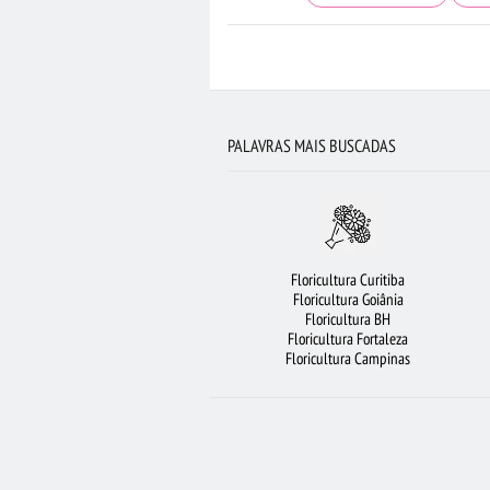
FLORICULTURA UBERLÂNDIA
BUQUÊS D
MAIS BUSCADOS
FLORICULTURA G
FLORICULTURA SANTO ANDRÉ
FLOR
PALAVRAS MAIS BUSCADAS
URSO DE PELÚCIA
FLORI
BUQUÊ DE 20 ROSAS VERMELHAS
FLORICULTURA PORTO ALEGRE
OR
Floricultura Curitiba
FLORICULTURA SÃO JOSÉ DOS CAMPOS
Floricultura Goiânia
Floricultura BH
FLORES BRANCAS
FLORICUL
Floricultura Fortaleza
Floricultura Campinas
BUQUÊ DE ROS