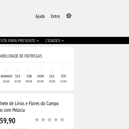
Ajuda
Entre
ESTA PARA PRESENTE
CIDADES
NIBILIDADE DE ENTREGAS
AMANHÃ
SEX
SÁB
DOM
SEG
TER
06/08
07/08
08/08
09/08
10/08
11/08
hete de Lírios e Flores do Campo
as com Pelúcia
59,90