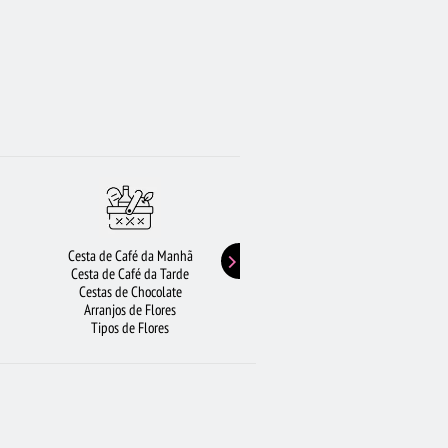
Cesta de Café da Manhã
Buquê de Girassol
Cesta de Café da Tarde
Presentes de Aniversário
Cestas de Chocolate
Buquê de Rosas Vermelhas
Arranjos de Flores
Rosas Amarelas
Tipos de Flores
Lírios