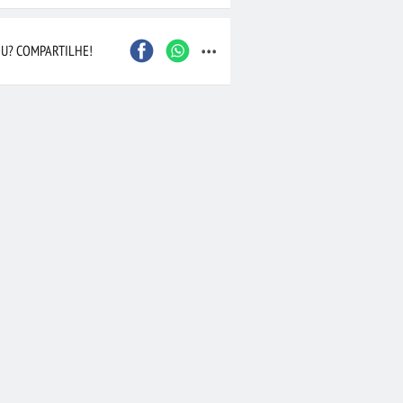
...
Caxias do Sul
São Bernardo do Camp
U? COMPARTILHE!
Contagem
Maceió
Joinville
Santo André
Barueri
Cascavel
Osasco
Itajaí
Nova Iguaçu
Taubaté
 Preto
Bauru
Aracaju
Marília
Macaé