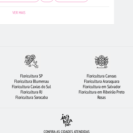
E FLORES
FLORICULTURA OSASCO
FLORICULTURA RJ
FLORES
VER MAIS
OIÂNIA
CESTA DE CAFÉ DA MANHÃ
FLORICULTURA NITERÓI
ICULTURA BELÉM
FLORES COLORIDAS
FLORICULTURA JUNDIAÍ
CULTURA RECIFE
VIOLETA
FLORICULTURA BRASÍLIA
ROSAS VERMELHAS
ROSAS
FLORICULTURA SANTOS
QUÍDEAS
FLORICULTURA SP
FLORICULTURA JOÃO PESSOA
Floricultura SP
Floricultura Canoas
FLORICULTURA BARUERI
FLORICULTURA SÃO BERNARDO DO CAMPO
Floricultura Blumenau
Floricultura Araraquara
Floricultura Caxias do Sul
Floricultura em Salvador
TURA BH
FLORICULTURA MANAUS
COROA DE FLORES
Floricultura RJ
Floricultura em Ribeirão Preto
Floricultura Sorocaba
Rosas
AS VERMELHAS
FLORICULTURA CURITIBA
CONFIRA AS CIDADES ATENDIDAS