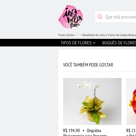
Flores Online
-
Ramalhete de Lírios e Flores do Campo Branca
TIPOS DE FLORES
BUQUÊS DE FLORE
VOCÊ TAMBÉM PODE GOSTAR
R$ 194,90
•
Orquídea
R$ 21
Phalaenopsis para Presente
e Pelú