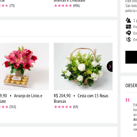
Este lin
São bel
(73)
(456)
pelúcia
1 
Fr
En
Em
OBSER
9,90
•
Arranjo de Lírios e
R$ 204,90
•
Cesta com 15 Rosas
R$ 139,90
late
Brancas
Astromélias
Es
(512)
(63)
lo
ac
At
ao
va