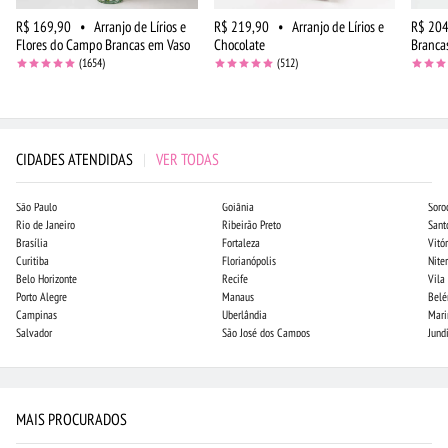
R$ 169,90
•
Arranjo de Lírios e
R$ 219,90
•
Arranjo de Lírios e
R$ 204
Flores do Campo Brancas em Vaso
Chocolate
Branca
(1654)
(512)
CIDADES ATENDIDAS
|
VER TODAS
São Paulo
Goiânia
Soro
Rio de Janeiro
Ribeirão Preto
Sant
Brasília
Fortaleza
Vitór
Curitiba
Florianópolis
Niter
Belo Horizonte
Recife
Vila
Porto Alegre
Manaus
Bel
Campinas
Uberlândia
Mari
Salvador
São José dos Campos
Jund
MAIS PROCURADOS