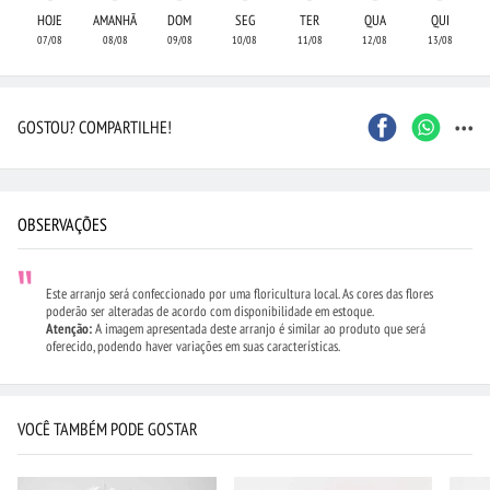
HOJE
AMANHÃ
DOM
SEG
TER
QUA
QUI
07/08
08/08
09/08
10/08
11/08
12/08
13/08
...
GOSTOU? COMPARTILHE!
OBSERVAÇÕES
Este arranjo será confeccionado por uma floricultura local. As cores das flores
poderão ser alteradas de acordo com disponibilidade em estoque.
Atenção:
A imagem apresentada deste arranjo é similar ao produto que será
oferecido, podendo haver variações em suas características.
VOCÊ TAMBÉM PODE GOSTAR