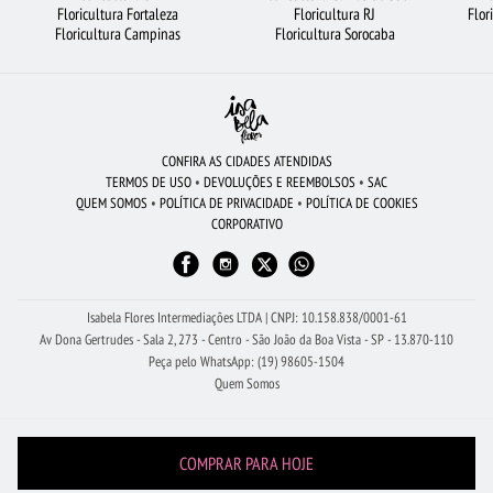
Floricultura Fortaleza
Floricultura RJ
Flor
CESTA DE CHOCOLATE
ARRANJO DE FLORES
Floricultura Campinas
Floricultura Sorocaba
BUQUÊ DE 12 ROSAS VERMELHAS
ROSAS AMARELAS
FLORICULTURA MANAUS
URSO DE PELÚCIA
BUQUÊS DE FLORES
FLORICULTURA RECIFE
FLORICULTURA JUNDIAÍ
RAMALHETE DE FLORES
CONFIRA AS CIDADES ATENDIDAS
TERMOS DE USO
•
DEVOLUÇÕES E REEMBOLSOS
•
SAC
FLORICULTURA GOIÂNIA
ROSAS BRANCAS
CESTA DE FRUTAS
QUEM SOMOS
•
POLÍTICA DE PRIVACIDADE
•
POLÍTICA DE COOKIES
CORPORATIVO
FLORICULTURA RIBEIRÃO PRETO
FLORICULTURA SANTO ANDRÉ
FLORICULTURA SANTOS
FLORICULTURA JOÃO PESSOA
LÍRIO
FLORES DO CAMPO
FLORICULTURA CAMPINAS
Isabela Flores Intermediações LTDA | CNPJ: 10.158.838/0001-61
Av Dona Gertrudes - Sala 2, 273 - Centro - São João da Boa Vista - SP - 13.870-110
Peça pelo WhatsApp: (19) 98605-1504
Quem Somos
COMPRAR PARA HOJE