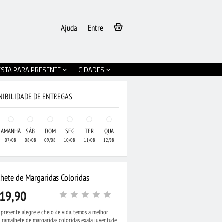
Ajuda
Entre
ESTA PARA PRESENTE
CIDADES
NIBILIDADE DE ENTREGAS
AMANHÃ
SÁB
DOM
SEG
TER
QUA
07/08
08/08
09/08
10/08
11/08
12/08
hete de Margaridas Coloridas
19,90
presente alegre e cheio de vida, temos a melhor
•
Buquê de Flores do
 ramalhete de margaridas coloridas exala juventude
de