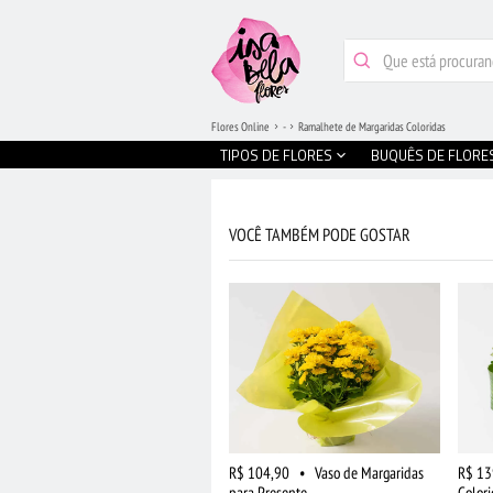
Flores Online
-
Ramalhete de Margaridas Coloridas
TIPOS DE FLORES
BUQUÊS DE FLORE
VOCÊ TAMBÉM PODE GOSTAR
R$ 104,90
•
Vaso de Margaridas
R$ 13
para Presente
Colori