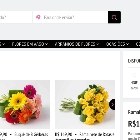
S
FLORES EM VASO
ARRANJOS DE FLORES
OCASIÕES
C
DISPO
HOJE
06/08
Ramal
R$1
Para um 
9,90
•
Buquê de 8 Gérberas
R$ 169,90
•
Ramalhete de Rosas e
R$ 159,90
opção. O
das
Astromélias Amarelas
Campo Gran