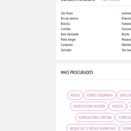
São Paulo
Goiânia
Rio de Janeiro
Ribeirã
Brasília
Fortale
Curitiba
Florian
Belo Horizonte
Recife
Porto Alegre
Manaus
Campinas
Uberlân
Salvador
São Jo
MAIS PROCURADOS
ROSAS
FLORES COLORIDAS
URSO D
FLORICULTURA NITERÓI
VIOLETA
FLORICULTURA CURITIBA
FLORICU
BUQUÊ DE 12 ROSAS VERMELHAS
FLORI