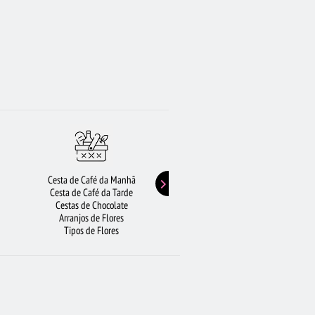
Cesta de Café da Manhã
Buquê de Girassol
Cesta de Café da Tarde
Presentes de Aniversário
Cestas de Chocolate
Buquê de Rosas Vermelhas
Arranjos de Flores
Rosas Amarelas
Tipos de Flores
Lírios