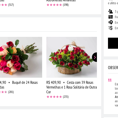
e afeto 
(317)
(198)
3 
Fr
En
Em
OBSER
4,90
•
Buquê de 24 Rosas
R$ 409,90
•
Cesta com 39 Rosas
R$ 434,90
Es
das
Vermelhas e 1 Rosa Solitária de Outra
Vermelhas e 
lo
Cor
Cor e Chocol
(281)
ac
(235)
At
ao
va