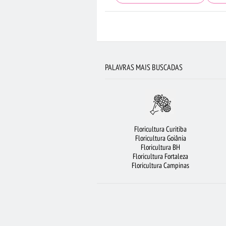
FLORICULTURA MANAUS
FLORES BRANCAS
CESTA DE CAFÉ DA MANHÃ
BUQUÊ DE 
FLORICULTURA JOÃO PESSOA
FLO
PALAVRAS MAIS BUSCADAS
FLORICULTURA SANTO ANDRÉ
FL
MAIS BUSCADOS
BUQUÊ DE 20 ROSA
FLORICULTURA RIBEIRÃO PRETO
ROSAS B
Floricultura Curitiba
FLORICULTURA GUARULHOS
ORQUÍDEA
Floricultura Goiânia
Floricultura BH
FLORES VERMELH
Floricultura Fortaleza
Floricultura Campinas