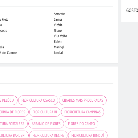
GOSTO
Sorocaba
Campo Grande
o Preto
Santos
Indaiatuba
za
Vitória
Londrina
ópolis
Niterói
Piracicaba
Vila Velha
Juiz de Fora
Belém
São Luis
dia
Maringá
São José do Rio
sé dos Campos
Jundiaí
João Pessoa
E PELÚCIA
FLORICULTURA OSASCO
CIDADES MAIS PROCURADAS
COROA DE FLORES
FLORICULTURA RJ
FLORICULTURA CAMPINAS
LTURA FORTALEZA
ARRANJO DE FLORES
FLORES DO CAMPO
CULTURA BARUERI
FLORICULTURA RECIFE
FLORICULTURA JUNDIAÍ