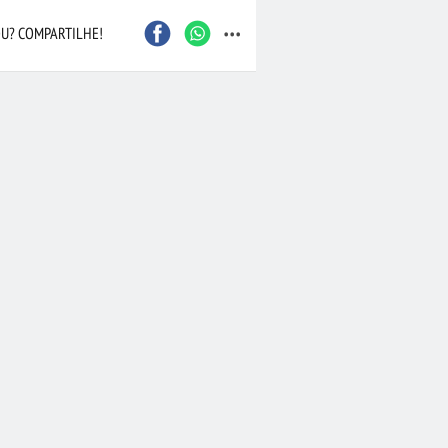
...
U? COMPARTILHE!
Caxias do Sul
São Bernardo do Camp
Contagem
Maceió
Joinville
Santo André
Barueri
Cascavel
Osasco
Itajaí
Nova Iguaçu
Taubaté
 Preto
Bauru
Aracaju
Marília
Macaé