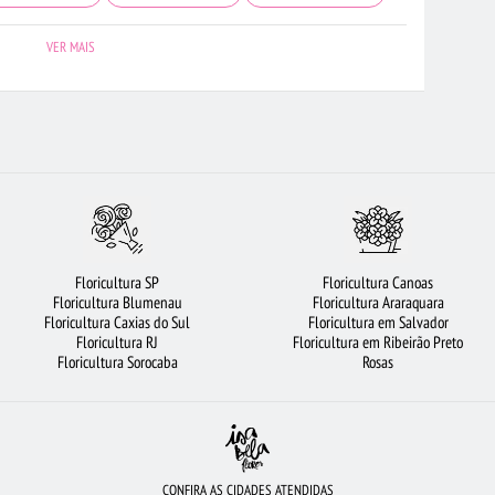
FLORICULTURA GOIÂNIA
ROSAS AMARELAS
FLORICULTURA BELÉM
VER MAIS
ROSAS VERMELHAS
BUQUÊS DE FLORES
FLORICULTURA SANTOS
RICULTURA SÃO BERNARDO DO CAMPO
FLORICULTURA BRASÍLIA
ORICULTURA BH
RAMALHETE DE FLORES
LÍRIO
FLORES
S VERMELHAS
FLORICULTURA SALVADOR
CESTA DE CHOCOLATE
RANCAS
FLORICULTURA PORTO ALEGRE
FLORICULTURA UBERLÂNDIA
Floricultura SP
Floricultura Canoas
S
FLORICULTURA SP
ROSAS VERMELHAS
CESTA DE FRUTAS
Floricultura Blumenau
Floricultura Araraquara
Floricultura Caxias do Sul
Floricultura em Salvador
AS
FLORICULTURA SÃO JOSÉ DOS CAMPOS
Floricultura RJ
Floricultura em Ribeirão Preto
Floricultura Sorocaba
Rosas
CONFIRA AS CIDADES ATENDIDAS