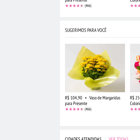
(466)
SUGERIMOS PARA VOCÊ
R$ 104,90
•
Vaso de Margaridas
R$ 25
para Presente
Colori
(466)
CIDADES ATENDIDAS
|
VER TODAS