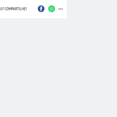
...
U? COMPARTILHE!
Caxias do Sul
São Bernardo do Camp
Contagem
Maceió
Joinville
Santo André
Barueri
Cascavel
Osasco
Itajaí
Nova Iguaçu
Taubaté
 Preto
Bauru
Aracaju
Marília
Macaé