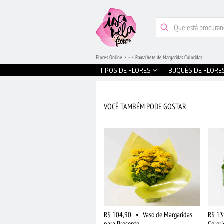
Flores Online
-
Ramalhete de Margaridas Coloridas
TIPOS DE FLORES
BUQUÊS DE FLORE
VOCÊ TAMBÉM PODE GOSTAR
R$ 104,90
•
Vaso de Margaridas
R$ 13
para Presente
Colori