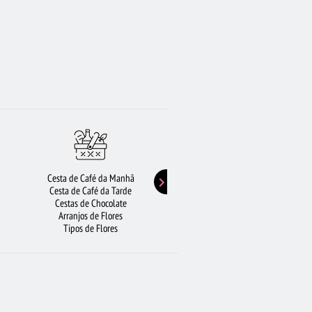
Cesta de Café da Manhã
Buquê de Girassol
Cesta de Café da Tarde
Presentes de Aniversário
Cestas de Chocolate
Buquê de Rosas Vermelhas
Arranjos de Flores
Rosas Amarelas
Tipos de Flores
Lírios