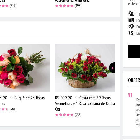
e afeto 
(317)
(198)
1 
Fr
En
Em
OBSER
4,90
•
Buquê de 24 Rosas
R$ 409,90
•
Cesta com 39 Rosas
R$ 434,90
Es
das
Vermelhas e 1 Rosa Solitária de Outra
Vermelhas e 
lo
Cor
Cor e Chocol
(281)
ac
(235)
At
ao
va