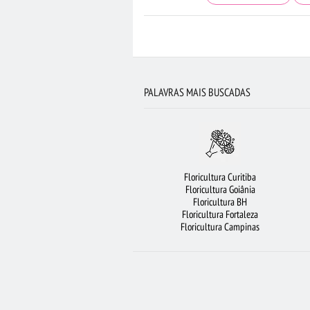
BUQUÊ DE 20 ROSAS VERMELHAS
FLO
BUQUÊS DE FLORES
FLORES BRANCA
FLORES COLORIDAS
ROSAS
F
PALAVRAS MAIS BUSCADAS
FLORICULTURA BRASÍLIA
FLORICULT
MAIS BUSCADOS
FLORICULTURA SÃO BERN
FLORICULTURA FORTALEZA
CIDAD
Floricultura Curitiba
FLORICULTURA PORTO ALEGRE
VIOLETA
Floricultura Goiânia
Floricultura BH
FLORICULTURA SÃO JOSÉ DOS CAMPOS
FLO
Floricultura Fortaleza
Floricultura Campinas