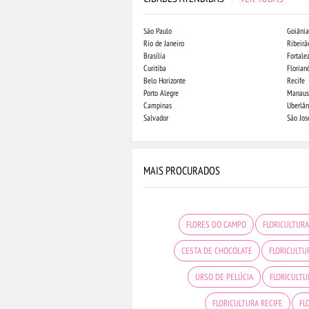
São Paulo
Goiânia
Rio de Janeiro
Ribeirã
Brasília
Fortale
Curitiba
Florian
Belo Horizonte
Recife
Porto Alegre
Manaus
Campinas
Uberlân
Salvador
São Jo
MAIS PROCURADOS
FLORES DO CAMPO
FLORICULTURA
CESTA DE CHOCOLATE
FLORICULTU
URSO DE PELÚCIA
FLORICULT
FLORICULTURA RECIFE
FL