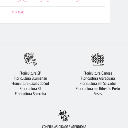
RICULTURA OSASCO
FLORICULTURA CURITIBA
COROA DE FLORES
VER MAIS
S
BUQUÊ DE ROSAS VERMELHAS
FLORICULTURA GUARULHOS
LORES
FLORICULTURA RIBEIRÃO PRETO
FLORICULTURA SP
URA MANAUS
RAMALHETE DE FLORES
FLORICULTURA BARUERI
ARDO DO CAMPO
ROSAS BRANCAS
BUQUÊ DE 12 ROSAS VERMELHAS
ES MAIS PROCURADAS
FLORICULTURA JOÃO PESSOA
LÍRIO
Floricultura SP
Floricultura Canoas
ROSAS AMARELAS
FLORICULTURA NITERÓI
FLORICULTURA SANTOS
Floricultura Blumenau
Floricultura Araraquara
Floricultura Caxias do Sul
Floricultura em Salvador
RES VERMELHAS
FLORICULTURA SALVADOR
FLORICULTURA CAMPINAS
Floricultura RJ
Floricultura em Ribeirão Preto
Floricultura Sorocaba
Rosas
CONFIRA AS CIDADES ATENDIDAS