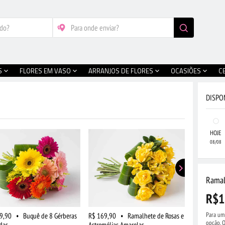
S
FLORES EM VASO
ARRANJOS DE FLORES
OCASIÕES
C
DISPO
HOJE
08/08
Ramal
R$1
Para um 
9,90
•
Buquê de 8 Gérberas
R$ 169,90
•
Ramalhete de Rosas e
R$ 159,90
opção. O
das
Astromélias Amarelas
Campo Gran