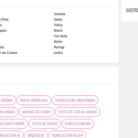
GOSTO
Sorocaba
Campo Grande
o Preto
Santos
Indaiatuba
za
Vitória
Londrina
ópolis
Niterói
Piracicaba
Vila Velha
Juiz de Fora
Belém
São Luis
dia
Maringá
São José do Rio
sé dos Campos
Jundiaí
João Pessoa
 GOIÂNIA
ROSAS VERMELHAS
FLORICULTURA UBERLÂNDIA
RA JUNDIAÍ
ARRANJO DE FLORES
CESTA DE CAFÉ DA MANHÃ
URA SANTO ANDRÉ
CESTA DE FRUTAS
FLORICULTURA BH
ORICULTURA RJ
ORQUÍDEAS
FLORICULTURA BELÉM