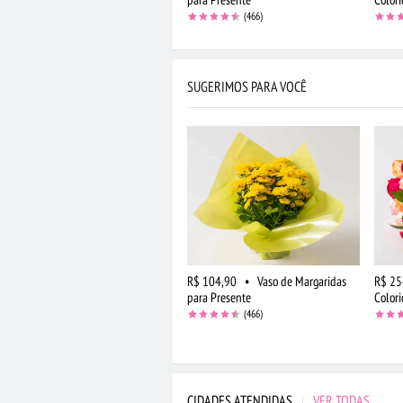
(466)
SUGERIMOS PARA VOCÊ
R$ 104,90
•
Vaso de Margaridas
R$ 25
para Presente
Colori
(466)
CIDADES ATENDIDAS
|
VER TODAS