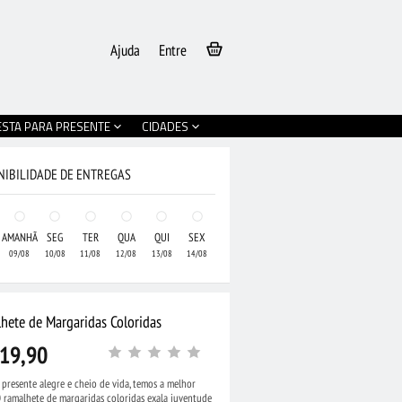
Ajuda
Entre
ESTA PARA PRESENTE
CIDADES
NIBILIDADE DE ENTREGAS
AMANHÃ
SEG
TER
QUA
QUI
SEX
09/08
10/08
11/08
12/08
13/08
14/08
hete de Margaridas Coloridas
19,90
presente alegre e cheio de vida, temos a melhor
•
Buquê de Flores do
 ramalhete de margaridas coloridas exala juventude
de