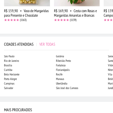
R$ 159,90
•
Vaso de Margaridas
R$ 169,90
•
Cesta com Rosas e
R$ 139
para Presente e Chocolate
Margaridas Amarelas e Brancas
Campo 
(1163)
(1139)
CIDADES ATENDIDAS
|
VER TODAS
São Paulo
Goiânia
Soro
Rio de Janeiro
Ribeirão Preto
Sant
Brasília
Fortaleza
Vitór
Curitiba
Florianópolis
Niter
Belo Horizonte
Recife
Vila
Porto Alegre
Manaus
Bel
Campinas
Uberlândia
Mari
Salvador
São José dos Campos
Jund
MAIS PROCURADOS