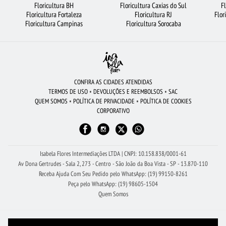
Floricultura BH
Floricultura Caxias do Sul
F
Floricultura Fortaleza
Floricultura RJ
Flor
FLORICULTURA OSASCO
FLORICULTURA GUARULHOS
Floricultura Campinas
Floricultura Sorocaba
BUQUÊ DE 20 ROSAS VERMELHAS
FLORICULTURA RECIFE
BUQUÊS DE FLORES
FLORICULTURA CURITIBA
FLORICULTURA RIBEIRÃO PRETO
FLORICULTURA PORTO ALEGRE
CONFIRA AS CIDADES ATENDIDAS
TERMOS DE USO
•
DEVOLUÇÕES E REEMBOLSOS
•
SAC
FLORICULTURA MANAUS
COROA DE FLORES
FLORICULTURA SANTOS
QUEM SOMOS
•
POLÍTICA DE PRIVACIDADE
•
POLÍTICA DE COOKIES
CORPORATIVO
FLORES DO CAMPO
ROSAS VERMELHAS
FLORICULTURA CAMPINAS
FLORICULTURA SÃO JOSÉ DOS CAMPOS
FLORICULTURA BARUERI
Isabela Flores Intermediações LTDA | CNPJ: 10.158.838/0001-61
Av Dona Gertrudes - Sala 2, 273 - Centro - São João da Boa Vista - SP - 13.870-110
Receba Ajuda Com Seu Pedido pelo WhatsApp: (19) 99150-8261
Peça pelo WhatsApp: (19) 98605-1504
Quem Somos