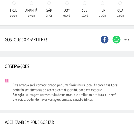
HOJE
AMANHÃ
SÁB
DOM
SEG
TER
QUA
06/08
07/08
08/08
09/08
10/08
11/08
12/08
...
GOSTOU? COMPARTILHE!
OBSERVAÇÕES
Este arranjo será confeccionado por uma floricultura local. As cores das flores
poderão ser alteradas de acordo com disponibilidade em estoque.
Atenção:
A imagem apresentada deste arranjo é similar ao produto que será
oferecido, podendo haver variações em suas características.
VOCÊ TAMBÉM PODE GOSTAR