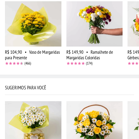
R$ 104,90
•
Vaso de Margaridas
R$ 149,90
•
Ramalhete de
R$ 149
para Presente
Margaridas Coloridas
Gérber
(466)
(174)
SUGERIMOS PARA VOCÊ