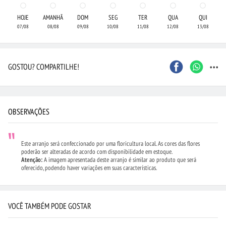
HOJE
AMANHÃ
DOM
SEG
TER
QUA
QUI
07/08
08/08
09/08
10/08
11/08
12/08
13/08
...
GOSTOU? COMPARTILHE!
OBSERVAÇÕES
Este arranjo será confeccionado por uma floricultura local. As cores das flores
poderão ser alteradas de acordo com disponibilidade em estoque.
Atenção:
A imagem apresentada deste arranjo é similar ao produto que será
oferecido, podendo haver variações em suas características.
VOCÊ TAMBÉM PODE GOSTAR