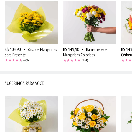
R$ 104,90
•
Vaso de Margaridas
R$ 149,90
•
Ramalhete de
R$ 149
para Presente
Margaridas Coloridas
Gérber
(466)
(174)
SUGERIMOS PARA VOCÊ