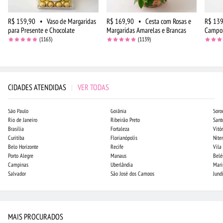
R$ 159,90
•
Vaso de Margaridas
R$ 169,90
•
Cesta com Rosas e
R$ 139
para Presente e Chocolate
Margaridas Amarelas e Brancas
Campo 
(1163)
(1139)
CIDADES ATENDIDAS
|
VER TODAS
São Paulo
Goiânia
Soro
Rio de Janeiro
Ribeirão Preto
Sant
Brasília
Fortaleza
Vitór
Curitiba
Florianópolis
Niter
Belo Horizonte
Recife
Vila
Porto Alegre
Manaus
Bel
Campinas
Uberlândia
Mari
Salvador
São José dos Campos
Jund
MAIS PROCURADOS