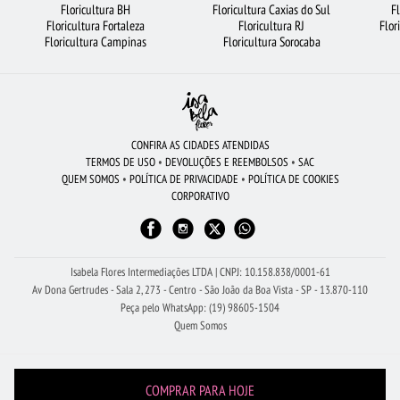
Floricultura BH
Floricultura Caxias do Sul
F
Floricultura Fortaleza
Floricultura RJ
Flor
FLORICULTURA SANTO ANDRÉ
ROSAS BRANCAS
Floricultura Campinas
Floricultura Sorocaba
FLORICULTURA RIBEIRÃO PRETO
FLORICULTURA CURITIBA
BUQUÊ DE 20 ROSAS VERMELHAS
CESTA DE FRUTAS
FLORICULTURA FORTALEZA
FLORICULTURA MANAUS
FLORICULTURA RJ
CONFIRA AS CIDADES ATENDIDAS
TERMOS DE USO
•
DEVOLUÇÕES E REEMBOLSOS
•
SAC
FLORES COLORIDAS
FLORES DO CAMPO
ORQUÍDEAS
QUEM SOMOS
•
POLÍTICA DE PRIVACIDADE
•
POLÍTICA DE COOKIES
CORPORATIVO
FLORICULTURA SALVADOR
FLORICULTURA BARUERI
ROSAS VERMELHAS
FLORICULTURA NITERÓI
BUQUÊ DE ROSAS VERMELHAS
Isabela Flores Intermediações LTDA | CNPJ: 10.158.838/0001-61
Av Dona Gertrudes - Sala 2, 273 - Centro - São João da Boa Vista - SP - 13.870-110
Peça pelo WhatsApp: (19) 98605-1504
Quem Somos
COMPRAR PARA HOJE