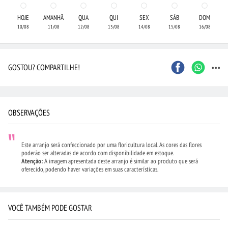
HOJE
AMANHÃ
QUA
QUI
SEX
SÁB
DOM
10/08
11/08
12/08
13/08
14/08
15/08
16/08
...
GOSTOU? COMPARTILHE!
OBSERVAÇÕES
Este arranjo será confeccionado por uma floricultura local. As cores das flores
poderão ser alteradas de acordo com disponibilidade em estoque.
Atenção:
A imagem apresentada deste arranjo é similar ao produto que será
oferecido, podendo haver variações em suas características.
VOCÊ TAMBÉM PODE GOSTAR