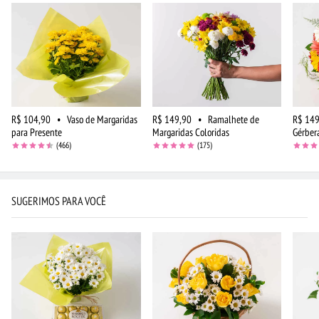
R$ 104,90
•
Vaso de Margaridas
R$ 149,90
•
Ramalhete de
R$ 149
para Presente
Margaridas Coloridas
Gérber
(466)
(175)
SUGERIMOS PARA VOCÊ