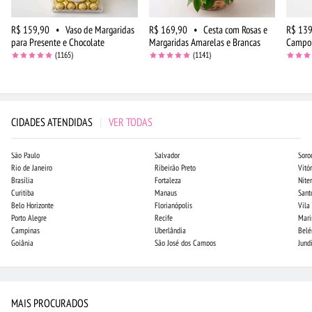
R$ 159,90
•
Vaso de Margaridas
R$ 169,90
•
Cesta com Rosas e
R$ 139
para Presente e Chocolate
Margaridas Amarelas e Brancas
Campo 
(1165)
(1141)
CIDADES ATENDIDAS
|
VER TODAS
São Paulo
Salvador
Soro
Rio de Janeiro
Ribeirão Preto
Vitór
Brasília
Fortaleza
Niter
Curitiba
Manaus
Sant
Belo Horizonte
Florianópolis
Vila
Porto Alegre
Recife
Mari
Campinas
Uberlândia
Bel
Goiânia
São José dos Campos
Jund
MAIS PROCURADOS