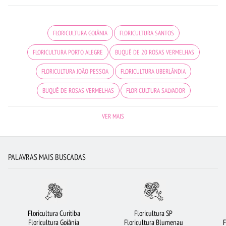
FLORICULTURA GOIÂNIA
FLORICULTURA SANTOS
FLORICULTURA PORTO ALEGRE
BUQUÊ DE 20 ROSAS VERMELHAS
FLORICULTURA JOÃO PESSOA
FLORICULTURA UBERLÂNDIA
BUQUÊ DE ROSAS VERMELHAS
FLORICULTURA SALVADOR
FLORICULTURA CURITIBA
CIDADES MAIS PROCURADAS
FLORES
VER MAIS
ROSAS AMARELAS
FLORICULTURA RIBEIRÃO PRETO
FLORICULTURA NITERÓI
FLORICULTURA RJ
BUQUÊS DE FLORES
ROSAS VERMELHAS
ROSAS
PALAVRAS MAIS BUSCADAS
FLORICULTURA RECIFE
FLORICULTURA GUARULHOS
COROA DE FLORES
FLORICULTURA BARUERI
MAIS BUSCADOS
FLORICULTURA SANTO ANDRÉ
FLORES BRANCAS
FLORICULTURA BRASÍLIA
ROSAS BRANCAS
Floricultura Curitiba
Floricultura SP
Floricultura Goiânia
Floricultura Blumenau
F
FLORICULTURA SÃO JOSÉ DOS CAMPOS
FLORICULTURA JUNDIAÍ