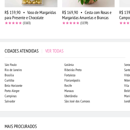
R$ 159,90
•
Vaso de Margaridas
R$ 169,90
•
Cesta com Rosas e
R$ 139
para Presente e Chocolate
Margaridas Amarelas e Brancas
Campo 
(1163)
(1139)
CIDADES ATENDIDAS
|
VER TODAS
São Paulo
Goiânia
Soro
Rio de Janeiro
Ribeirão Preto
Sant
Brasília
Fortaleza
Vitór
Curitiba
Florianópolis
Niter
Belo Horizonte
Recife
Vila
Porto Alegre
Manaus
Bel
Campinas
Uberlândia
Mari
Salvador
São José dos Campos
Jund
MAIS PROCURADOS