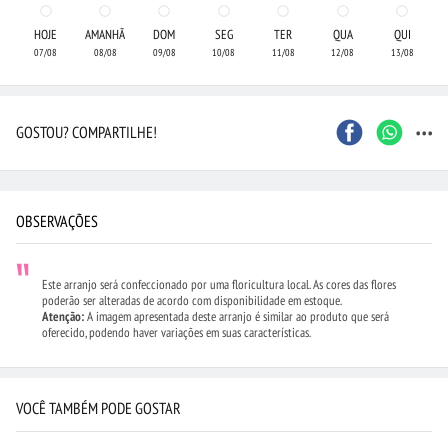
HOJE
AMANHÃ
DOM
SEG
TER
QUA
QUI
07/08
08/08
09/08
10/08
11/08
12/08
13/08
...
GOSTOU? COMPARTILHE!
OBSERVAÇÕES
Este arranjo será confeccionado por uma floricultura local. As cores das flores
poderão ser alteradas de acordo com disponibilidade em estoque.
Atenção:
A imagem apresentada deste arranjo é similar ao produto que será
oferecido, podendo haver variações em suas características.
VOCÊ TAMBÉM PODE GOSTAR