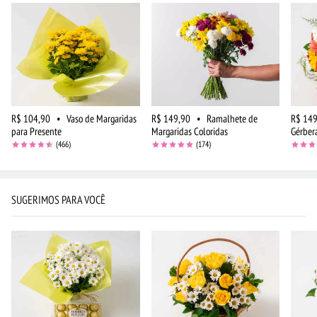
R$ 104,90
•
Vaso de Margaridas
R$ 149,90
•
Ramalhete de
R$ 149
para Presente
Margaridas Coloridas
Gérber
(466)
(174)
SUGERIMOS PARA VOCÊ