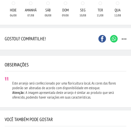
HOJE
AMANHÃ
SÁB
DOM
SEG
TER
QUA
06/08
07/08
08/08
09/08
10/08
11/08
12/08
...
GOSTOU? COMPARTILHE!
OBSERVAÇÕES
Este arranjo será confeccionado por uma floricultura local. As cores das flores
poderão ser alteradas de acordo com disponibilidade em estoque.
Atenção:
A imagem apresentada deste arranjo é similar ao produto que será
oferecido, podendo haver variações em suas características.
VOCÊ TAMBÉM PODE GOSTAR