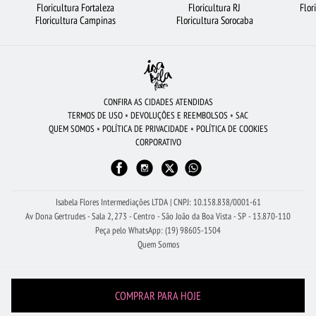
Floricultura Fortaleza
Floricultura RJ
Flor
FLORICULTURA BRASÍLIA
FLORICULTURA JOÃO PESSOA
FLORES
Floricultura Campinas
Floricultura Sorocaba
FLORES DO CAMPO
FLORICULTURA BELÉM
FLORICULTURA SÃO BERNARDO DO CAMPO
ROSAS
RAMALHETE DE FLORES
FLORICULTURA UBERLÂNDIA
FLORICULTURA JUNDIAÍ
FLORES COLORIDAS
CONFIRA AS CIDADES ATENDIDAS
TERMOS DE USO
•
DEVOLUÇÕES E REEMBOLSOS
•
SAC
CESTA DE FRUTAS
FLORICULTURA SANTOS
FLORICULTURA SANTO ANDRÉ
QUEM SOMOS
•
POLÍTICA DE PRIVACIDADE
•
POLÍTICA DE COOKIES
CORPORATIVO
ARRANJO DE FLORES
COROA DE FLORES
FLORICULTURA SP
FLORICULTURA RIBEIRÃO PRETO
VIOLETA
FLORICULTURA SALVADOR
FLORICULTURA PORTO ALEGRE
Isabela Flores Intermediações LTDA | CNPJ: 10.158.838/0001-61
Av Dona Gertrudes - Sala 2, 273 - Centro - São João da Boa Vista - SP - 13.870-110
Peça pelo WhatsApp: (19) 98605-1504
Quem Somos
COMPRAR PARA HOJE