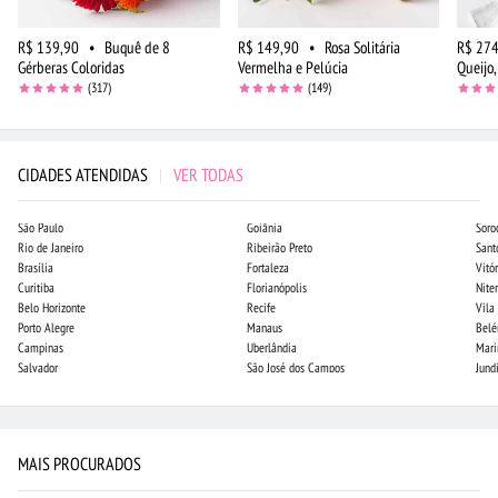
R$ 139,90
•
Buquê de 8
R$ 149,90
•
Rosa Solitária
R$ 274
Gérberas Coloridas
Vermelha e Pelúcia
Queijo,
(317)
(149)
CIDADES ATENDIDAS
|
VER TODAS
São Paulo
Goiânia
Soro
Rio de Janeiro
Ribeirão Preto
Sant
Brasília
Fortaleza
Vitór
Curitiba
Florianópolis
Niter
Belo Horizonte
Recife
Vila
Porto Alegre
Manaus
Bel
Campinas
Uberlândia
Mari
Salvador
São José dos Campos
Jund
MAIS PROCURADOS