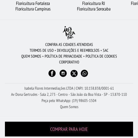
Floricultura Fortaleza
Floricultura RJ
Flor
RAMALHETE DE FLORES
FLORICULTURA SALVADOR
ARRANJO DE FLORES
Floricultura Campinas
Floricultura Sorocaba
FLORICULTURA RJ
FLORES VERMELHAS
FLORES
BUQUÊ DE 12 ROSAS VERMELHAS
VIOLETA
LÍRIO
BUQUÊ DE 20 ROSAS VERMELHAS
FLORICULTURA CAMPINAS
CONFIRA AS CIDADES ATENDIDAS
TERMOS DE USO
•
DEVOLUÇÕES E REEMBOLSOS
•
SAC
FLORICULTURA RIBEIRÃO PRETO
MAIS BUSCADOS
QUEM SOMOS
•
POLÍTICA DE PRIVACIDADE
•
POLÍTICA DE COOKIES
CORPORATIVO
FLORICULTURA PORTO ALEGRE
FLORICULTURA BH
FLORICULTURA SÃO JOSÉ DOS CAMPOS
FLORICULTURA GOIÂNIA
FLORICULTURA NITERÓI
CESTA DE FRUTAS
Isabela Flores Intermediações LTDA | CNPJ: 10.158.838/0001-61
Av Dona Gertrudes - Sala 2, 273 - Centro - São João da Boa Vista - SP - 13.870-110
Peça pelo WhatsApp: (19) 98605-1504
Quem Somos
COMPRAR PARA HOJE