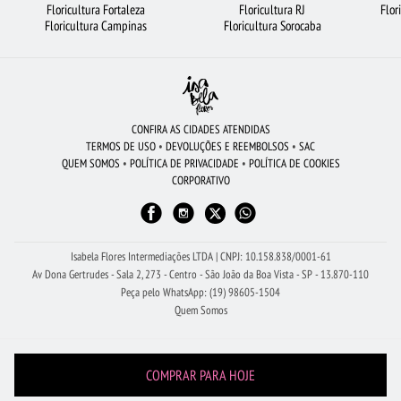
Floricultura Fortaleza
Floricultura RJ
Flor
FLORES DO CAMPO
CESTA DE FRUTAS
RAMALHETE DE FLORES
Floricultura Campinas
Floricultura Sorocaba
FLORICULTURA CURITIBA
URSO DE PELÚCIA
VIOLETA
ORQUÍDEAS
FLORICULTURA GUARULHOS
MAIS BUSCADOS
FLORICULTURA BH
FLORICULTURA RJ
BUQUÊ DE 12 ROSAS VERMELHAS
CONFIRA AS CIDADES ATENDIDAS
TERMOS DE USO
•
DEVOLUÇÕES E REEMBOLSOS
•
SAC
BUQUÊ DE ROSAS VERMELHAS
FLORES COLORIDAS
QUEM SOMOS
•
POLÍTICA DE PRIVACIDADE
•
POLÍTICA DE COOKIES
CORPORATIVO
CIDADES MAIS PROCURADAS
FLORICULTURA UBERLÂNDIA
FLORICULTURA JOÃO PESSOA
BUQUÊ DE 20 ROSAS VERMELHAS
Isabela Flores Intermediações LTDA | CNPJ: 10.158.838/0001-61
Av Dona Gertrudes - Sala 2, 273 - Centro - São João da Boa Vista - SP - 13.870-110
Peça pelo WhatsApp: (19) 98605-1504
Quem Somos
COMPRAR PARA HOJE