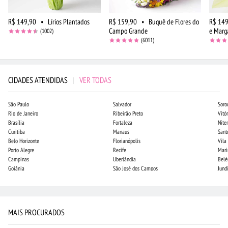
R$ 149,90
•
Lírios Plantados
R$ 159,90
•
Buquê de Flores do
R$ 149
Campo Grande
e Marg
(1002)
(6011)
CIDADES ATENDIDAS
|
VER TODAS
São Paulo
Salvador
Soro
Rio de Janeiro
Ribeirão Preto
Vitór
Brasília
Fortaleza
Niter
Curitiba
Manaus
Sant
Belo Horizonte
Florianópolis
Vila
Porto Alegre
Recife
Mari
Campinas
Uberlândia
Bel
Goiânia
São José dos Campos
Jund
MAIS PROCURADOS