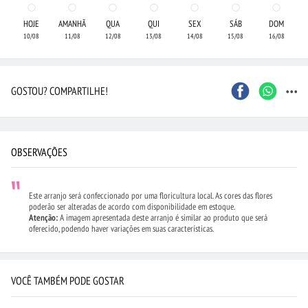
HOJE
AMANHÃ
QUA
QUI
SEX
SÁB
DOM
10/08
11/08
12/08
13/08
14/08
15/08
16/08
...
GOSTOU? COMPARTILHE!
OBSERVAÇÕES
Este arranjo será confeccionado por uma floricultura local. As cores das flores
poderão ser alteradas de acordo com disponibilidade em estoque.
Atenção:
A imagem apresentada deste arranjo é similar ao produto que será
oferecido, podendo haver variações em suas características.
VOCÊ TAMBÉM PODE GOSTAR