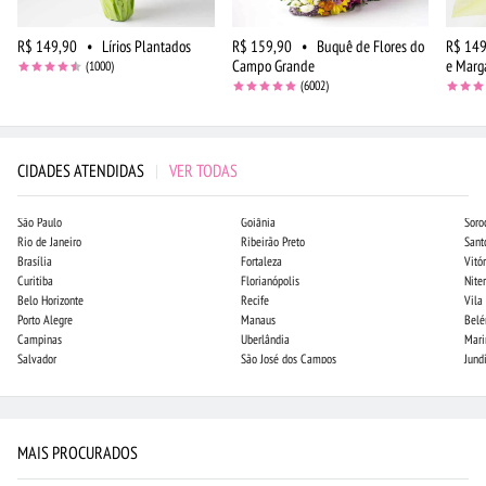
R$ 149,90
•
Lírios Plantados
R$ 159,90
•
Buquê de Flores do
R$ 149
Campo Grande
e Marg
(1000)
(6002)
CIDADES ATENDIDAS
|
VER TODAS
São Paulo
Goiânia
Soro
Rio de Janeiro
Ribeirão Preto
Sant
Brasília
Fortaleza
Vitór
Curitiba
Florianópolis
Niter
Belo Horizonte
Recife
Vila
Porto Alegre
Manaus
Bel
Campinas
Uberlândia
Mari
Salvador
São José dos Campos
Jund
MAIS PROCURADOS