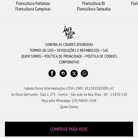
Floricultura Fortaleza
Floricultura RJ
Flor
BUQUÊ DE ROSAS VERMELHAS
FLORICULTURA FORTALEZA
Floricultura Campinas
Floricultura Sorocaba
ROSAS AMARELAS
BUQUÊ DE 12 ROSAS VERMELHAS
CESTA DE CHOCOLATE
FLORICULTURA GOIÂNIA
FLORICULTURA BARUERI
CESTA DE CAFÉ DA MANHÃ
ROSAS VERMELHAS
FLORICULTURA BELÉM
CIDADES MAIS PROCURADAS
CONFIRA AS CIDADES ATENDIDAS
TERMOS DE USO
•
DEVOLUÇÕES E REEMBOLSOS
•
SAC
CESTA DE FRUTAS
FLORICULTURA CAMPINAS
FLORES VERMELHAS
QUEM SOMOS
•
POLÍTICA DE PRIVACIDADE
•
POLÍTICA DE COOKIES
CORPORATIVO
FLORICULTURA SALVADOR
COROA DE FLORES
FLORICULTURA OSASCO
RAMALHETE DE FLORES
FLORES
FLORICULTURA GUARULHOS
Isabela Flores Intermediações LTDA | CNPJ: 10.158.838/0001-61
Av Dona Gertrudes - Sala 2, 273 - Centro - São João da Boa Vista - SP - 13.870-110
Peça pelo WhatsApp: (19) 98605-1504
Quem Somos
COMPRAR PARA HOJE