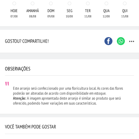
HOJE
AMANHÃ
DOM
SEG
TER
QUA
QUI
07/08
08/08
09/08
10/08
11/08
12/08
13/08
...
GOSTOU? COMPARTILHE!
OBSERVAÇÕES
Este arranjo será confeccionado por uma floricultura local. As cores das flores
poderão ser alteradas de acordo com disponibilidade em estoque.
Atenção:
A imagem apresentada deste arranjo é similar ao produto que será
oferecido, podendo haver variações em suas características.
VOCÊ TAMBÉM PODE GOSTAR