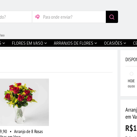
Vaso
S
FLORES EM VASO
ARRANJOS DE FLORES
OCASIÕES
C
DISPO
HOJE
08/08
Arran
em Va
R$1
9,90
•
Arranjo de 8 Rosas
lhas em Vaso