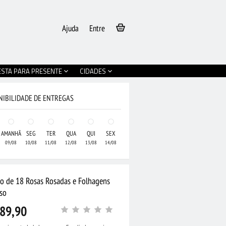
Ajuda
Entre
ESTA PARA PRESENTE
CIDADES
NIBILIDADE DE ENTREGAS
AMANHÃ
SEG
TER
QUA
QUI
SEX
09/08
10/08
11/08
12/08
13/08
14/08
jo de 18 Rosas Rosadas e Folhagens
so
89,90