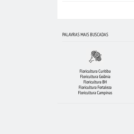
FLORICULTURA SANTOS
ORQUÍDEAS
R
BUQUÊ DE 12 ROSAS VERMELHAS
FLORICULTURA GUARULHOS
PALAVRAS MAIS BUSCADAS
FLORICULTURA SÃO BERNARDO DO
FLORICULTURA MANAUS
FLORIC
FLORICULTURA BELÉM
ARRANJO DE FLO
Floricultura Curitiba
FLORICULTURA FORTALEZA
CESTA 
Floricultura Goiânia
Floricultura BH
FLORICULTURA PORTO ALEGRE
BUQ
Floricultura Fortaleza
Floricultura Campinas