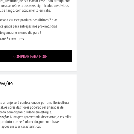
za, juventude, beleza e amor. Esse lindo arranjo com
 rosadas reúne todos esses significados envolvidos
us e Tango, com acabamento em ráfia.
pessoa viu este produto nos últimos 7 dias
ete grátis para entregas nos próximos dias
tregamos no mesmo dia para !
 até 3x sem juros
COMPRAR PARA HOJE
VAÇÕES
te arranjo será confeccionado por uma floricultura
cal. As cores das flores poderão ser alteradas de
ordo com disponibilidade em estoque.
enção:
A imagem apresentada deste arranjo é similar
 produto que será oferecido, podendo haver
riações em suas características.