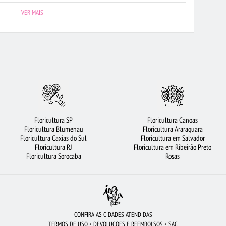
OSAS VERMELHAS
FLORICULTURA CURITIBA
FLORICULTURA BRASÍLIA
VER MAIS
FLORICULTURA RECIFE
FLORICULTURA RJ
ROSAS AMARELAS
BUQUÊS DE FLORES
LÍRIO
FLORICULTURA SALVADOR
 CAMPO
RAMALHETE DE FLORES
FLORICULTURA OSASCO
ULTURA BH
FLORES
FLORICULTURA NITERÓI
VIOLETA
RES
BUQUÊ DE ROSAS VERMELHAS
FLORICULTURA JOÃO PESSOA
Floricultura SP
Floricultura Canoas
DE FRUTAS
URSO DE PELÚCIA
FLORICULTURA SANTO ANDRÉ
Floricultura Blumenau
Floricultura Araraquara
Floricultura Caxias do Sul
Floricultura em Salvador
UÊ DE 20 ROSAS VERMELHAS
FLORICULTURA RIBEIRÃO PRETO
Floricultura RJ
Floricultura em Ribeirão Preto
Floricultura Sorocaba
Rosas
CONFIRA AS CIDADES ATENDIDAS
TERMOS DE USO
•
DEVOLUÇÕES E REEMBOLSOS
•
SAC