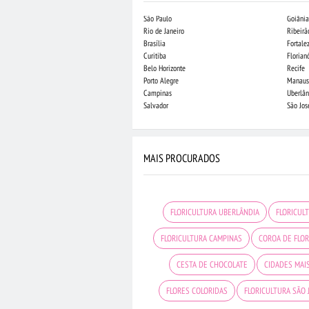
São Paulo
Goiânia
Rio de Janeiro
Ribeirã
Brasília
Fortale
Curitiba
Florian
Belo Horizonte
Recife
Porto Alegre
Manaus
Campinas
Uberlân
Salvador
São Jo
MAIS PROCURADOS
FLORICULTURA UBERLÂNDIA
FLORICUL
FLORICULTURA CAMPINAS
COROA DE FLO
CESTA DE CHOCOLATE
CIDADES MAI
FLORES COLORIDAS
FLORICULTURA SÃO