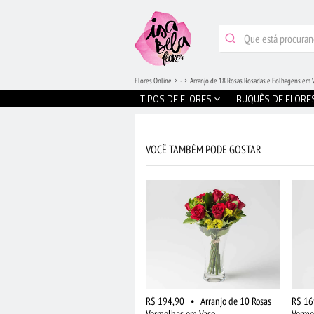
Flores Online
-
Arranjo de 18 Rosas Rosadas e Folhagens em 
TIPOS DE FLORES
BUQUÊS DE FLORE
VOCÊ TAMBÉM PODE GOSTAR
R$ 194,90
•
Arranjo de 10 Rosas
R$ 16
Vermelhas em Vaso
Verme