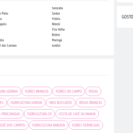
Sorocaba
Campo Grande
o Preto
Santos
Indaiatuba
GOSTO
za
Vitória
Londrina
ópolis
Niterói
Piracicaba
Vila Velha
Juiz de Fora
Belém
São Luis
dia
Maringá
São José do Rio
sé dos Campos
Jundiaí
João Pessoa
TURA GOIÂNIA
FLORES BRANCAS
FLORES DO CAMPO
ROSAS
RES
FLORICULTURA JUNDIAÍ
MAIS BUSCADOS
ROSAS BRANCAS
S PROCURADAS
FLORICULTURA SP
CESTA DE CAFÉ DA MANHÃ
 JOSÉ DOS CAMPOS
FLORICULTURA BARUERI
FLORES VERMELHAS