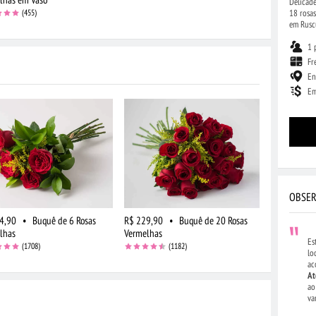
Delicade
18 rosas
(455)
em Rusc
1 
Fr
En
Em
OBSER
4,90
•
Buquê de 6 Rosas
R$ 229,90
•
Buquê de 20 Rosas
lhas
Vermelhas
Es
(1708)
(1182)
lo
ac
At
ao
va