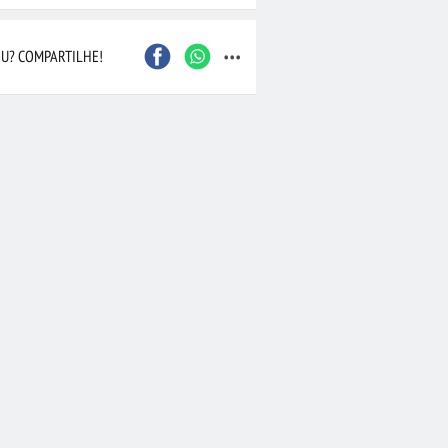
Caxias do Sul
São Bernardo do Camp
...
Contagem
Maceió
U? COMPARTILHE!
Joinville
Santo André
Barueri
Cascavel
Osasco
Itajaí
Nova Iguaçu
Taubaté
 Preto
Bauru
Aracaju
Marília
Macaé