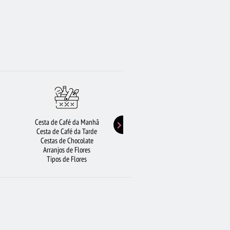
Cesta de Café da Manhã
Buquê de Girassol
Cesta de Café da Tarde
Presentes de Aniversário
Cestas de Chocolate
Buquê de Rosas Vermelhas
Arranjos de Flores
Rosas Amarelas
Tipos de Flores
Lírios