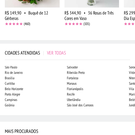
R$ 149,90
•
Buquê de 12
R$ 344,90
•
36 Rosas de Três
R$ 299
Gérberas
Cores em Vaso
Dia Esp
(460)
(101)
CIDADES ATENDIDAS
|
VER TODAS
São Paulo
Salvador
Soro
Rio de Janeiro
Ribeirão Preto
Vitór
Brasília
Fortaleza
Niter
Curitiba
Manaus
Sant
Belo Horizonte
Florianópolis
Vila
Porto Alegre
Recife
Mari
Campinas
Uberlândia
Bel
Goiânia
São José dos Campos
Jund
MAIS PROCURADOS