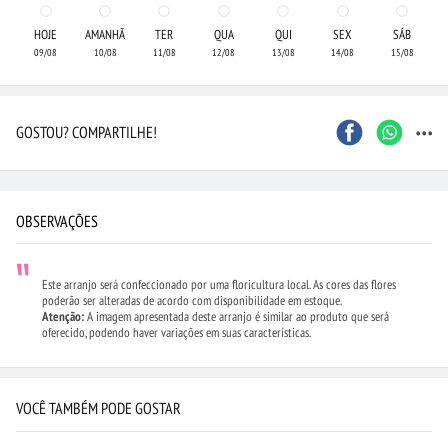
HOJE
AMANHÃ
TER
QUA
QUI
SEX
SÁB
09/08
10/08
11/08
12/08
13/08
14/08
15/08
...
GOSTOU? COMPARTILHE!
OBSERVAÇÕES
Este arranjo será confeccionado por uma floricultura local. As cores das flores
poderão ser alteradas de acordo com disponibilidade em estoque.
Atenção:
A imagem apresentada deste arranjo é similar ao produto que será
oferecido, podendo haver variações em suas características.
VOCÊ TAMBÉM PODE GOSTAR