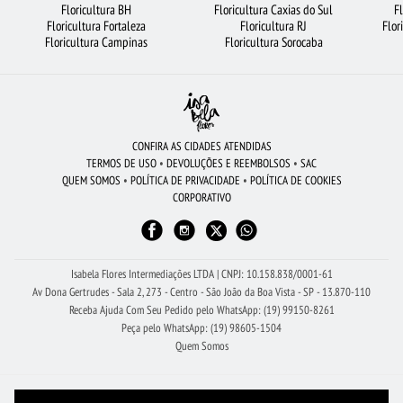
Floricultura BH
Floricultura Caxias do Sul
F
Floricultura Fortaleza
Floricultura RJ
Flor
FLORICULTURA SÃO JOSÉ DOS CAMPOS
CESTA DE CAFÉ DA MANHÃ
Floricultura Campinas
Floricultura Sorocaba
FLORICULTURA OSASCO
FLORICULTURA NITERÓI
FLORICULTURA BH
FLORICULTURA JUNDIAÍ
FLORICULTURA RJ
BUQUÊS DE FLORES
FLORES BRANCAS
ROSAS VERMELHAS
FLORICULTURA GOIÂNIA
CONFIRA AS CIDADES ATENDIDAS
TERMOS DE USO
•
DEVOLUÇÕES E REEMBOLSOS
•
SAC
FLORICULTURA CAMPINAS
BUQUÊ DE 20 ROSAS VERMELHAS
QUEM SOMOS
•
POLÍTICA DE PRIVACIDADE
•
POLÍTICA DE COOKIES
CORPORATIVO
FLORICULTURA JOÃO PESSOA
CIDADES MAIS PROCURADAS
VIOLETA
FLORICULTURA RECIFE
FLORICULTURA SANTOS
URSO DE PELÚCIA
RAMALHETE DE FLORES
FLORICULTURA PORTO ALEGRE
Isabela Flores Intermediações LTDA | CNPJ: 10.158.838/0001-61
Av Dona Gertrudes - Sala 2, 273 - Centro - São João da Boa Vista - SP - 13.870-110
Receba Ajuda Com Seu Pedido pelo WhatsApp: (19) 99150-8261
Peça pelo WhatsApp: (19) 98605-1504
Quem Somos