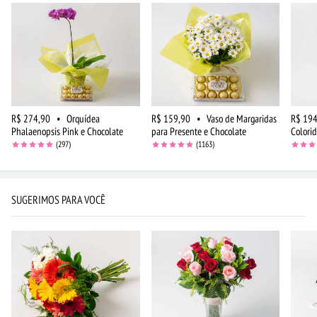
R$ 274,90
•
Orquídea
R$ 159,90
•
Vaso de Margaridas
R$ 194
Phalaenopsis Pink e Chocolate
para Presente e Chocolate
Colori
(297)
(1163)
SUGERIMOS PARA VOCÊ