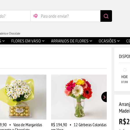
deira e Chocolate
S
FLORES EM VASO
ARRANJOS DE FLORES
OCASIÕES
C
DISPO
HOJE
07/08
Arran
Madei
R$2
9,90
•
Vaso de Margaridas
R$ 194,90
•
12 Gérberas Coloridas
R$ 219,90
Presente e Chocolate
em Vaso
Chocolate