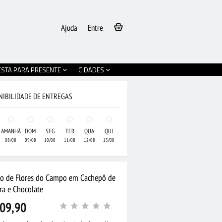
Ajuda
Entre
ESTA PARA PRESENTE
CIDADES
NIBILIDADE DE ENTREGAS
AMANHÃ
DOM
SEG
TER
QUA
QUI
08/08
09/08
10/08
11/08
12/08
13/08
jo de Flores do Campo em Cachepô de
ra e Chocolate
09,90
•
Arranjo de Lírios e