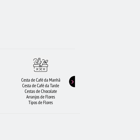
Cesta de Café da Manhã
Buquê de Girassol
Cesta de Café da Tarde
Presentes de Aniversário
Cestas de Chocolate
Buquê de Rosas Vermelhas
Arranjos de Flores
Rosas Amarelas
Tipos de Flores
Lírios