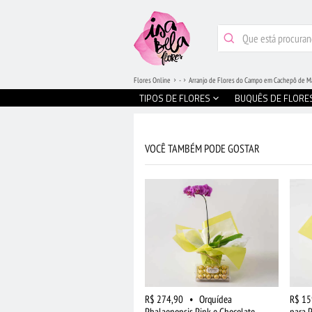
Flores Online
-
Arranjo de Flores do Campo em Cachepô de Ma
TIPOS DE FLORES
BUQUÊS DE FLORE
VOCÊ TAMBÉM PODE GOSTAR
R$ 274,90
•
Orquídea
R$ 15
Phalaenopsis Pink e Chocolate
para 