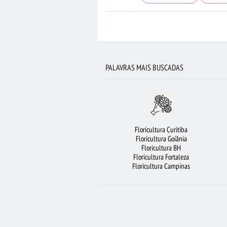
FLORICULTURA SÃO BERNARDO DO CAMPO
FLORICULTURA RJ
RAMALHETE DE
FLORICULTURA SANTOS
LÍRIO
FLORI
PALAVRAS MAIS BUSCADAS
ROSAS VERMELHAS
ORQUÍDEAS
MAIS 
FLORICULTURA JOÃO PESSOA
FLORICULT
BUQUÊ DE 20 ROSAS VERMELHAS
Floricultura Curitiba
CESTA DE CAFÉ DA MANHÃ
FLORICULTUR
Floricultura Goiânia
Floricultura BH
FLORES COL
Floricultura Fortaleza
Floricultura Campinas