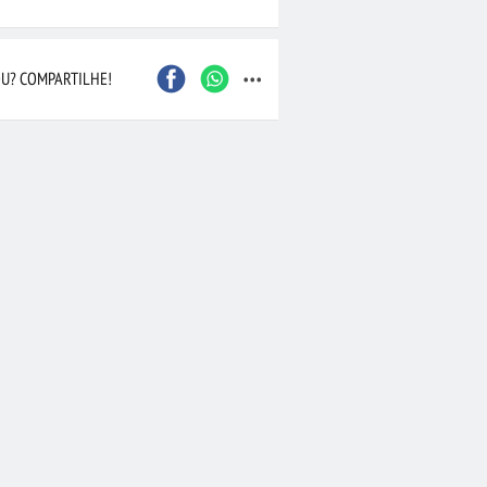
Caxias do Sul
São Bernardo do Camp
...
Contagem
Maceió
U? COMPARTILHE!
Joinville
Santo André
Barueri
Cascavel
Osasco
Itajaí
Nova Iguaçu
Taubaté
 Preto
Bauru
Aracaju
Marília
Macaé