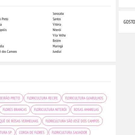
Sorocaba
Campo Grande
o Preto
Santos
Indaiatuba
GOSTO
za
Vitória
Londrina
ópolis
Niterói
Piracicaba
Vila Velha
Juiz de Fora
Belém
São Luis
dia
Maringá
São José do Rio
sé dos Campos
Jundiaí
João Pessoa
IBEIRÃO PRETO
FLORICULTURA RECIFE
FLORICULTURA GUARULHOS
FLORES BRANCAS
FLORICULTURA NITERÓI
ROSAS AMARELAS
QUÊ DE ROSAS VERMELHAS
FLORICULTURA SÃO JOSÉ DOS CAMPOS
LTURA SP
COROA DE FLORES
FLORICULTURA SALVADOR