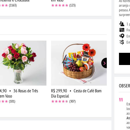
As flor
arranjo 
(1163)
(123)
pessoa.
surpree
1 
Fr
En
Em
OBSER
4,90
•
36 Rosas de Três
R$ 299,90
•
Cesta de Café Bom
R$ 264,90
 em Vaso
Dia Especial
Flores do C
Chocolate
(101)
(307)
Es
lo
ac
At
ao
va