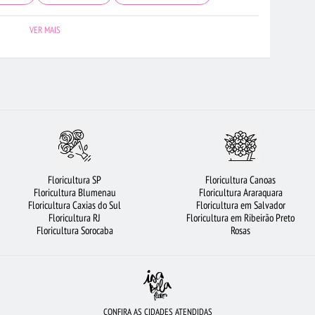
FLORICULTURA BH
FLORICULTURA PORTO ALEGRE
URSO DE PELÚCIA
VER MAIS
 FLORES
CESTA DE FRUTAS
ROSAS
ROSAS BRANCAS
CULTURA BELÉM
FLORICULTURA CURITIBA
FLORICULTURA JUNDIAÍ
BUSCADOS
FLORICULTURA GOIÂNIA
BUQUÊ DE 12 ROSAS VERMELHAS
URA MANAUS
FLORICULTURA UBERLÂNDIA
FLORICULTURA BARUERI
FLORES DO CAMPO
FLORES VERMELHAS
ARRANJO DE FLORES
Floricultura SP
Floricultura Canoas
A CAMPINAS
CIDADES MAIS PROCURADAS
FLORICULTURA BRASÍLIA
Floricultura Blumenau
Floricultura Araraquara
Floricultura Caxias do Sul
Floricultura em Salvador
ORIDAS
FLORICULTURA SANTO ANDRÉ
Floricultura RJ
Floricultura em Ribeirão Preto
Floricultura Sorocaba
Rosas
CONFIRA AS CIDADES ATENDIDAS