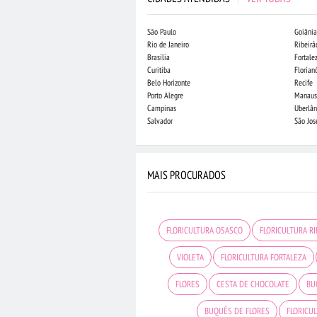
São Paulo
Goiânia
Rio de Janeiro
Ribeirã
Brasília
Fortale
Curitiba
Florian
Belo Horizonte
Recife
Porto Alegre
Manaus
Campinas
Uberlân
Salvador
São Jo
MAIS PROCURADOS
FLORICULTURA OSASCO
FLORICULTURA R
VIOLETA
FLORICULTURA FORTALEZA
FLORES
CESTA DE CHOCOLATE
BU
BUQUÊS DE FLORES
FLORICU