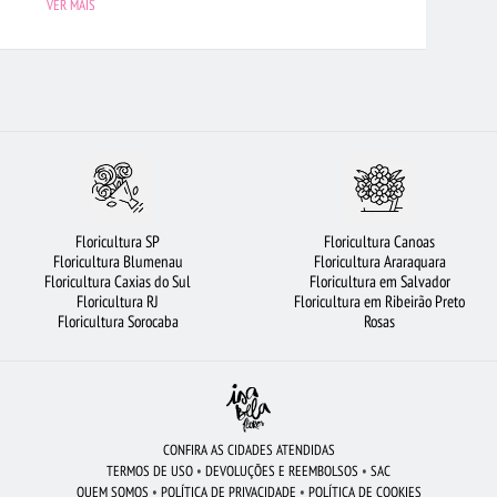
VER MAIS
URSO DE PELÚCIA
BUQUÊ DE ROSAS VERMELHAS
COROA DE FLORES
FLORES VERMELHAS
FLORICULTURA BARUERI
FLORICULTURA MANAUS
RES
FLORICULTURA PORTO ALEGRE
CIDADES MAIS PROCURADAS
ESTA DE CHOCOLATE
FLORICULTURA CAMPINAS
BUQUÊS DE FLORES
2 ROSAS VERMELHAS
FLORICULTURA UBERLÂNDIA
LÍRIO
Floricultura SP
Floricultura Canoas
LORES
FLORICULTURA BH
FLORICULTURA SÃO JOSÉ DOS CAMPOS
Floricultura Blumenau
Floricultura Araraquara
Floricultura Caxias do Sul
Floricultura em Salvador
LORICULTURA RIBEIRÃO PRETO
Floricultura RJ
Floricultura em Ribeirão Preto
Floricultura Sorocaba
Rosas
CONFIRA AS CIDADES ATENDIDAS
TERMOS DE USO
•
DEVOLUÇÕES E REEMBOLSOS
•
SAC
QUEM SOMOS
•
POLÍTICA DE PRIVACIDADE
•
POLÍTICA DE COOKIES