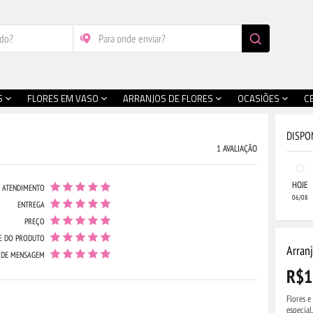
S
FLORES EM VASO
ARRANJOS DE FLORES
OCASIÕES
C
DISPO
1 AVALIAÇÃO
HOJE
ATENDIMENTO
06/08
ENTREGA
PREÇO
E DO PRODUTO
Arranj
 DE MENSAGEM
R$1
Flores 
especial