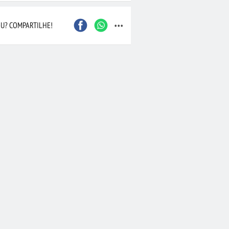
...
U? COMPARTILHE!
•
Buquê de Flores do
R$ 194,90
•
Arranjo de Rosas e
ons Rosados
Astromélias em Vaso e Chocolate
(1462)
(322)