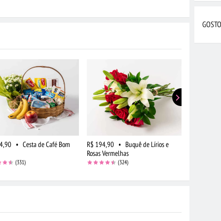
GOSTO
4,90
•
Cesta de Café Bom
R$ 194,90
•
Buquê de Lírios e
R$ 159,90
Rosas Vermelhas
Campo em T
(331)
(324)