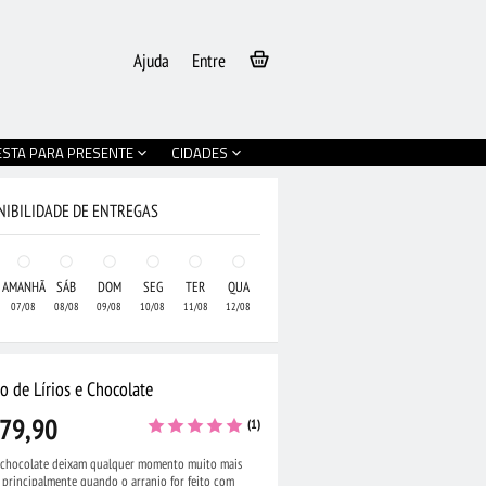
Ajuda
Entre
ESTA PARA PRESENTE
CIDADES
NIBILIDADE DE ENTREGAS
AMANHÃ
SÁB
DOM
SEG
TER
QUA
07/08
08/08
09/08
10/08
11/08
12/08
o de Lírios e Chocolate
79,90
(1)
e chocolate deixam qualquer momento muito mais
, principalmente quando o arranjo for feito com