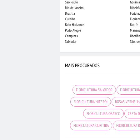
São Paulo
Goiânia
Rio de Janeiro
Ribeirã
Brasília
Fortale
Curitiba
Florian
Belo Horizonte
Recife
Porto Alegre
Manaus
Campinas
Uberlân
Salvador
São Jo
MAIS PROCURADOS
FLORICULTURA SALVADOR
FLORICULTURA
FLORICULTURA NITERÓI
ROSAS VERMELH
FLORICULTURA OSASCO
CESTA 
FLORICULTURA CURITIBA
FLORICULTURA R
FLORICULTURA GOIÂNIA
FLORICULTURA FO