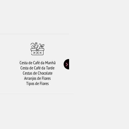
Cesta de Café da Manhã
Buquê de Girassol
Cesta de Café da Tarde
Presentes de Aniversário
Cestas de Chocolate
Buquê de Rosas Vermelhas
Arranjos de Flores
Rosas Amarelas
Tipos de Flores
Lírios