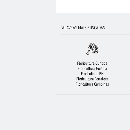
FLORICULTURA SANTO ANDRÉ
VIOLETA
FLORICULTURA SÃO BERNARDO DO CAMPO
PALAVRAS MAIS BUSCADAS
ORQUÍDEAS
CESTA DE FRUTAS
FLO
FLORES COLORIDAS
FLORICULTURA RJ
C
ROSAS BRANCAS
BUQUÊ DE 1
Floricultura Curitiba
RAMALHETE DE FLORES
ARRANJO DE F
Floricultura Goiânia
Floricultura BH
F
Floricultura Fortaleza
Floricultura Campinas