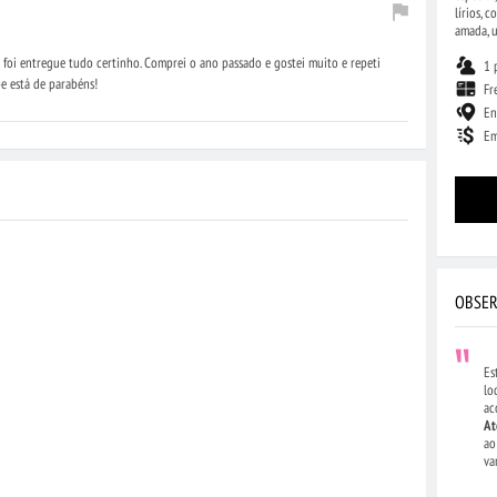
lírios, 
amada, u
 foi entregue tudo certinho. Comprei o ano passado e gostei muito e repeti
1 
e está de parabéns!
Fr
En
Em
OBSER
Es
lo
ac
At
ao
va