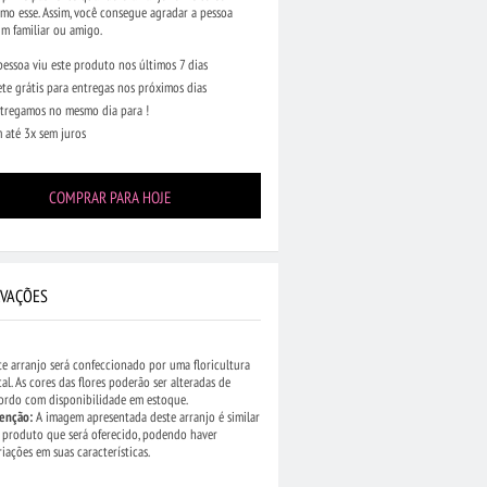
como esse. Assim, você consegue agradar a pessoa
m familiar ou amigo.
pessoa viu este produto nos últimos 7 dias
ete grátis para entregas nos próximos dias
tregamos no mesmo dia para !
 até 3x sem juros
COMPRAR PARA HOJE
VAÇÕES
te arranjo será confeccionado por uma floricultura
cal. As cores das flores poderão ser alteradas de
ordo com disponibilidade em estoque.
enção:
A imagem apresentada deste arranjo é similar
 produto que será oferecido, podendo haver
riações em suas características.