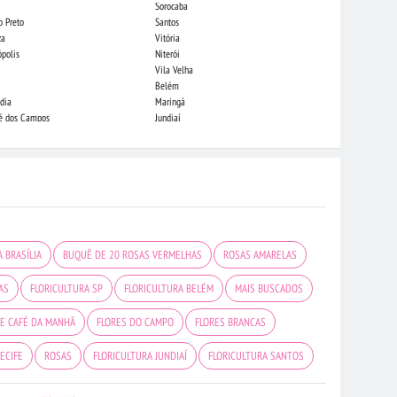
Sorocaba
Campo Grande
o Preto
Santos
Indaiatuba
za
Vitória
Londrina
ópolis
Niterói
Piracicaba
Vila Velha
Juiz de Fora
Belém
São Luis
dia
Maringá
São José do Rio
sé dos Campos
Jundiaí
João Pessoa
 BRASÍLIA
BUQUÊ DE 20 ROSAS VERMELHAS
ROSAS AMARELAS
AS
FLORICULTURA SP
FLORICULTURA BELÉM
MAIS BUSCADOS
DE CAFÉ DA MANHÃ
FLORES DO CAMPO
FLORES BRANCAS
ECIFE
ROSAS
FLORICULTURA JUNDIAÍ
FLORICULTURA SANTOS
RTALEZA
FLORICULTURA GUARULHOS
FLORICULTURA JOÃO PESSOA