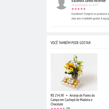
Kaliandra Santos Rezende
18 de Outubro de 2019
Excelente! Comprei os produtos e
esse ano e também gostei. A equip
VOCÊ TAMBÉM PODE GOSTAR
R$ 254,90
•
Arranjo de Flores do
Campo em Cachepô de Madeira e
Chocolate
(79)