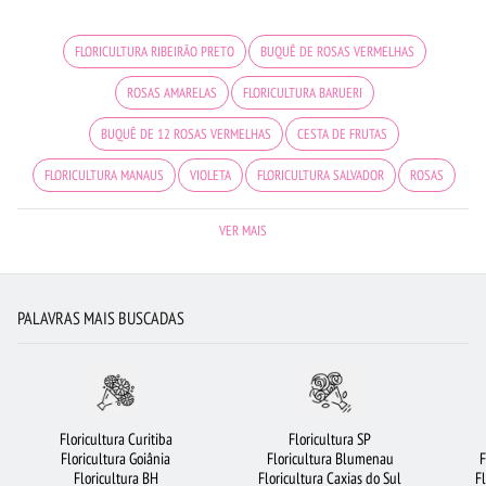
FLORICULTURA RIBEIRÃO PRETO
BUQUÊ DE ROSAS VERMELHAS
ROSAS AMARELAS
FLORICULTURA BARUERI
BUQUÊ DE 12 ROSAS VERMELHAS
CESTA DE FRUTAS
FLORICULTURA MANAUS
VIOLETA
FLORICULTURA SALVADOR
ROSAS
LÍRIO
RAMALHETE DE FLORES
BUQUÊS DE FLORES
VER MAIS
FLORICULTURA GUARULHOS
FLORICULTURA JOÃO PESSOA
FLORICULTURA RJ
FLORICULTURA JUNDIAÍ
FLORES
FLORES VERMELHAS
URSO DE PELÚCIA
PALAVRAS MAIS BUSCADAS
FLORES BRANCAS
FLORICULTURA SANTOS
CESTA DE CAFÉ DA MANHÃ
BUQUÊ DE 20 ROSAS VERMELHAS
FLORICULTURA SANTO ANDRÉ
FLORICULTURA BELÉM
FLORICULTURA BRASÍLIA
FLORICULTURA UBERLÂNDIA
Floricultura Curitiba
Floricultura SP
Floricultura Goiânia
Floricultura Blumenau
F
ARRANJO DE FLORES
FLORICULTURA SÃO JOSÉ DOS CAMPOS
Floricultura BH
Floricultura Caxias do Sul
F