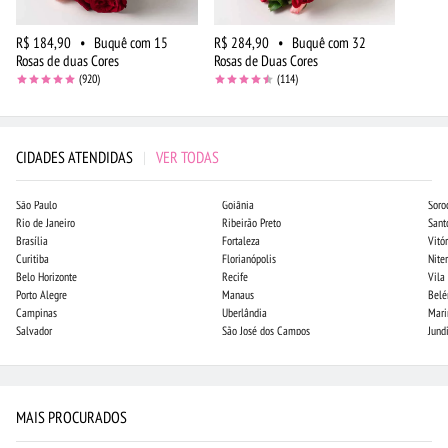
R$ 184,90
•
Buquê com 15
R$ 284,90
•
Buquê com 32
Rosas de duas Cores
Rosas de Duas Cores
(920)
(114)
CIDADES ATENDIDAS
|
VER TODAS
São Paulo
Goiânia
Soro
Rio de Janeiro
Ribeirão Preto
Sant
Brasília
Fortaleza
Vitór
Curitiba
Florianópolis
Niter
Belo Horizonte
Recife
Vila
Porto Alegre
Manaus
Bel
Campinas
Uberlândia
Mari
Salvador
São José dos Campos
Jund
MAIS PROCURADOS