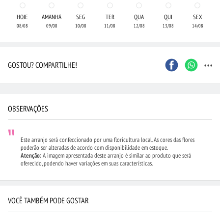
HOJE
AMANHÃ
SEG
TER
QUA
QUI
SEX
08/08
09/08
10/08
11/08
12/08
13/08
14/08
...
GOSTOU? COMPARTILHE!
OBSERVAÇÕES
Este arranjo será confeccionado por uma floricultura local. As cores das flores
poderão ser alteradas de acordo com disponibilidade em estoque.
Atenção:
A imagem apresentada deste arranjo é similar ao produto que será
oferecido, podendo haver variações em suas características.
VOCÊ TAMBÉM PODE GOSTAR