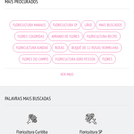
MAIS PROCURADOS
FLORICULTURA MANAUS
FLORICULTURA SP
LÍRIO
MAIS BUSCADOS
FLORES COLORIDAS
ARRANJO DE FLORES
FLORICULTURA RECIFE
FLORICULTURA JUNDIAÍ
ROSAS
BUQUÊ DE 12 ROSAS VERMELHAS
FLORES DO CAMPO
FLORICULTURA JOÃO PESSOA
FLORES
FLORICULTURA CAMPINAS
FLORICULTURA BH
FLORES VERMELHAS
VER MAIS
CESTA DE CHOCOLATE
BUQUÊS DE FLORES
VIOLETA
BUQUÊ DE 20 ROSAS VERMELHAS
CESTA DE FRUTAS
PALAVRAS MAIS BUSCADAS
FLORICULTURA CURITIBA
FLORICULTURA BELÉM
BUQUÊ DE ROSAS VERMELHAS
FLORICULTURA GUARULHOS
FLORICULTURA OSASCO
FLORICULTURA SANTOS
Floricultura Curitiba
Floricultura SP