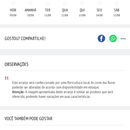
HOJE
AMANHÃ
TER
QUA
QUI
SEX
SÁB
09/08
10/08
11/08
12/08
13/08
14/08
15/08
...
GOSTOU? COMPARTILHE!
OBSERVAÇÕES
Este arranjo será confeccionado por uma floricultura local. As cores das flores
poderão ser alteradas de acordo com disponibilidade em estoque.
Atenção:
A imagem apresentada deste arranjo é similar ao produto que será
oferecido, podendo haver variações em suas características.
VOCÊ TAMBÉM PODE GOSTAR