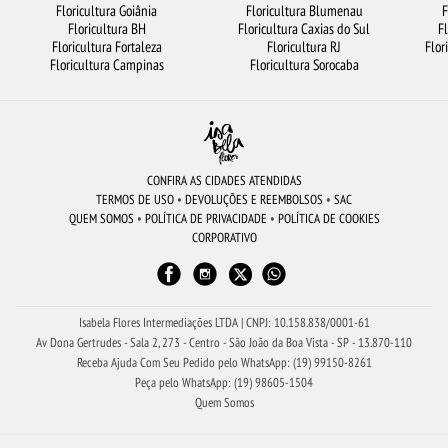
Floricultura Goiânia
Floricultura Blumenau
F
FLORICULTURA SÃO JOSÉ DOS CAMPOS
FLORES BRANCAS
ROSAS BRANCAS
Floricultura BH
Floricultura Caxias do Sul
F
Floricultura Fortaleza
Floricultura RJ
Flor
CESTA DE CAFÉ DA MANHÃ
FLORICULTURA BRASÍLIA
Floricultura Campinas
Floricultura Sorocaba
CIDADES MAIS PROCURADAS
ORQUÍDEAS
FLORICULTURA RJ
FLORICULTURA SÃO BERNARDO DO CAMPO
FLORICULTURA SANTO ANDRÉ
ROSAS AMARELAS
FLORICULTURA GOIÂNIA
FLORICULTURA SALVADOR
CONFIRA AS CIDADES ATENDIDAS
TERMOS DE USO
•
DEVOLUÇÕES E REEMBOLSOS
•
SAC
FLORICULTURA FORTALEZA
FLORICULTURA RIBEIRÃO PRETO
QUEM SOMOS
•
POLÍTICA DE PRIVACIDADE
•
POLÍTICA DE COOKIES
CORPORATIVO
FLORICULTURA NITERÓI
FLORICULTURA PORTO ALEGRE
URSO DE PELÚCIA
ROSAS VERMELHAS
FLORICULTURA BARUERI
FLORICULTURA UBERLÂNDIA
RAMALHETE DE FLORES
COROA DE FLORES
Isabela Flores Intermediações LTDA | CNPJ: 10.158.838/0001-61
Av Dona Gertrudes - Sala 2, 273 - Centro - São João da Boa Vista - SP - 13.870-110
Receba Ajuda Com Seu Pedido pelo WhatsApp: (19) 99150-8261
Peça pelo WhatsApp: (19) 98605-1504
Quem Somos