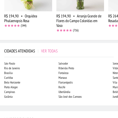
R$ 194,90
•
Orquídea
R$ 194,90
•
Arranjo Grande de
R$ 264
Phalaenopsis Rosa
Flores do Campo Coloridas em
Rosada
Vaso
(544)
(716)
CIDADES ATENDIDAS
|
VER TODAS
São Paulo
Salvador
Soro
Rio de Janeiro
Ribeirão Preto
Vitór
Brasília
Fortaleza
Niter
Curitiba
Manaus
Sant
Belo Horizonte
Florianópolis
Vila
Porto Alegre
Recife
Mari
Campinas
Uberlândia
Bel
Goiânia
São José dos Campos
Jund