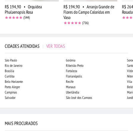
R$ 194,90
•
Orquídea
R$ 194,90
•
Arranjo Grande de
R$ 264
Phalaenopsis Rosa
Flores do Campo Coloridas em
Rosada
Vaso
(544)
(716)
CIDADES ATENDIDAS
|
VER TODAS
São Paulo
Goiânia
Soro
Rio de Janeiro
Ribeirão Preto
Sant
Brasília
Fortaleza
Vitór
Curitiba
Florianópolis
Niter
Belo Horizonte
Recife
Vila
Porto Alegre
Manaus
Bel
Campinas
Uberlândia
Mari
Salvador
São José dos Campos
Jund
MAIS PROCURADOS