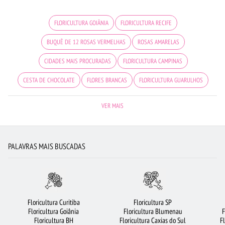
FLORICULTURA GOIÂNIA
FLORICULTURA RECIFE
BUQUÊ DE 12 ROSAS VERMELHAS
ROSAS AMARELAS
CIDADES MAIS PROCURADAS
FLORICULTURA CAMPINAS
CESTA DE CHOCOLATE
FLORES BRANCAS
FLORICULTURA GUARULHOS
FLORICULTURA SALVADOR
ROSAS VERMELHAS
FLORICULTURA JOÃO PESSOA
VER MAIS
FLORICULTURA BELÉM
COROA DE FLORES
CESTA DE CAFÉ DA MANHÃ
FLORICULTURA SANTO ANDRÉ
BUQUÊS DE FLORES
FLORICULTURA SP
PALAVRAS MAIS BUSCADAS
FLORICULTURA CURITIBA
FLORICULTURA BH
FLORICULTURA BARUERI
ROSAS
FLORES COLORIDAS
FLORICULTURA OSASCO
BUQUÊ DE ROSAS VERMELHAS
FLORICULTURA SANTOS
Floricultura Curitiba
Floricultura SP
Floricultura Goiânia
Floricultura Blumenau
F
FLORICULTURA NITERÓI
MAIS BUSCADOS
FLORICULTURA PORTO ALEGRE
Floricultura BH
Floricultura Caxias do Sul
F