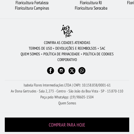
Floricultura Fortaleza
Floricultura RJ
Flor
FLORES DO CAMPO
FLORICULTURA UBERLÂNDIA
Floricultura Campinas
Floricultura Sorocaba
FLORICULTURA SÃO JOSÉ DOS CAMPOS
ARRANJO DE FLORES
RAMALHETE DE FLORES
VIOLETA
FLORICULTURA JUNDIAÍ
FLORICULTURA SÃO BERNARDO DO CAMPO
LÍRIO
CESTA DE FRUTAS
CONFIRA AS CIDADES ATENDIDAS
TERMOS DE USO
•
DEVOLUÇÕES E REEMBOLSOS
•
SAC
FLORES
URSO DE PELÚCIA
BUQUÊ DE 20 ROSAS VERMELHAS
QUEM SOMOS
•
POLÍTICA DE PRIVACIDADE
•
POLÍTICA DE COOKIES
CORPORATIVO
FLORES VERMELHAS
ORQUÍDEAS
FLORICULTURA FORTALEZA
FLORICULTURA RIBEIRÃO PRETO
FLORICULTURA MANAUS
FLORICULTURA RJ
ROSAS BRANCAS
FLORICULTURA BRASÍLIA
Isabela Flores Intermediações LTDA | CNPJ: 10.158.838/0001-61
Av Dona Gertrudes - Sala 2, 273 - Centro - São João da Boa Vista - SP - 13.870-110
Peça pelo WhatsApp: (19) 98605-1504
Quem Somos
COMPRAR PARA HOJE