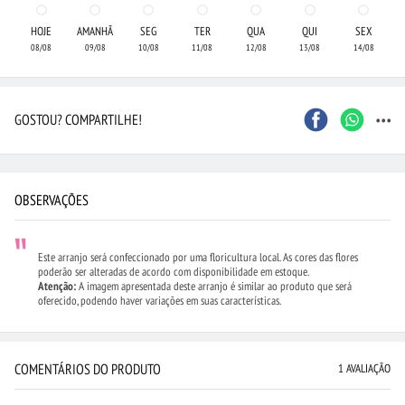
HOJE
AMANHÃ
SEG
TER
QUA
QUI
SEX
08/08
09/08
10/08
11/08
12/08
13/08
14/08
...
GOSTOU? COMPARTILHE!
OBSERVAÇÕES
Este arranjo será confeccionado por uma floricultura local. As cores das flores
poderão ser alteradas de acordo com disponibilidade em estoque.
Atenção:
A imagem apresentada deste arranjo é similar ao produto que será
oferecido, podendo haver variações em suas características.
COMENTÁRIOS DO PRODUTO
1 AVALIAÇÃO