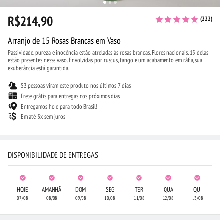
R$214,90
(222)
Arranjo de 15 Rosas Brancas em Vaso
Passividade, pureza e inocência estão atreladas às rosas brancas. Flores nacionais, 15 delas
estão presentes nesse vaso. Envolvidas por ruscus, tango e um acabamento em ráfia, sua
exuberância está garantida.
53 pessoas viram este produto nos últimos 7 dias
Frete grátis para entregas nos próximos dias
Entregamos hoje para todo Brasil!
Em até 3x sem juros
DISPONIBILIDADE DE ENTREGAS
HOJE
AMANHÃ
DOM
SEG
TER
QUA
QUI
07/08
08/08
09/08
10/08
11/08
12/08
13/08