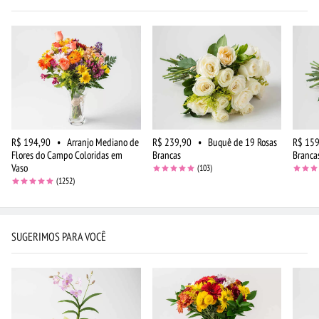
R$ 194,90
•
Arranjo Mediano de
R$ 239,90
•
Buquê de 19 Rosas
R$ 159
Flores do Campo Coloridas em
Brancas
Branca
Vaso
(103)
(1252)
SUGERIMOS PARA VOCÊ