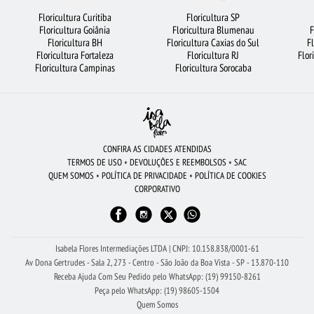
ROSAS BRANCAS
FLORES BRANCAS
LÍRIO
BUQUÊS DE FLORES
Floricultura Curitiba
Floricultura SP
Floricultura Goiânia
Floricultura Blumenau
F
FLORICULTURA JOÃO PESSOA
COROA DE FLORES
MAIS BUSCADOS
Floricultura BH
Floricultura Caxias do Sul
F
Floricultura Fortaleza
Floricultura RJ
Flor
FLORICULTURA GOIÂNIA
URSO DE PELÚCIA
FLORICULTURA CAMPINAS
Floricultura Campinas
Floricultura Sorocaba
FLORICULTURA GUARULHOS
BUQUÊ DE 20 ROSAS VERMELHAS
ROSAS
FLORICULTURA SÃO JOSÉ DOS CAMPOS
FLORICULTURA SANTO ANDRÉ
RAMALHETE DE FLORES
FLORICULTURA RIBEIRÃO PRETO
FLORES
CONFIRA AS CIDADES ATENDIDAS
TERMOS DE USO
•
DEVOLUÇÕES E REEMBOLSOS
•
SAC
CIDADES MAIS PROCURADAS
FLORICULTURA JUNDIAÍ
QUEM SOMOS
•
POLÍTICA DE PRIVACIDADE
•
POLÍTICA DE COOKIES
CORPORATIVO
FLORICULTURA MANAUS
FLORICULTURA FORTALEZA
FLORICULTURA BELÉM
FLORES COLORIDAS
VIOLETA
FLORICULTURA UBERLÂNDIA
ORQUÍDEAS
Isabela Flores Intermediações LTDA | CNPJ: 10.158.838/0001-61
Av Dona Gertrudes - Sala 2, 273 - Centro - São João da Boa Vista - SP - 13.870-110
Receba Ajuda Com Seu Pedido pelo WhatsApp: (19) 99150-8261
Peça pelo WhatsApp: (19) 98605-1504
Quem Somos