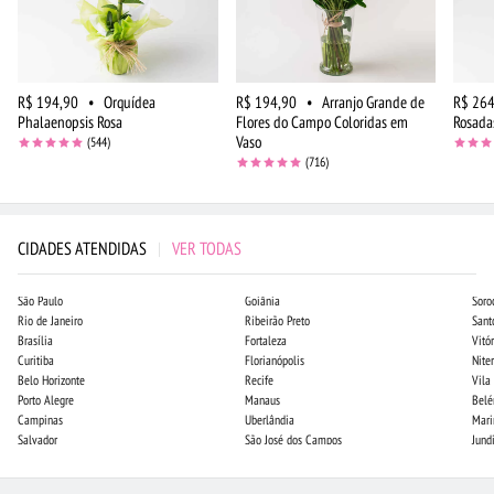
R$ 194,90
•
Orquídea
R$ 194,90
•
Arranjo Grande de
R$ 264
Phalaenopsis Rosa
Flores do Campo Coloridas em
Rosada
Vaso
(544)
(716)
CIDADES ATENDIDAS
|
VER TODAS
São Paulo
Goiânia
Soro
Rio de Janeiro
Ribeirão Preto
Sant
Brasília
Fortaleza
Vitór
Curitiba
Florianópolis
Niter
Belo Horizonte
Recife
Vila
Porto Alegre
Manaus
Bel
Campinas
Uberlândia
Mari
Salvador
São José dos Campos
Jund