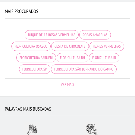
MAIS PROCURADOS
BUQUÊ DE 12 ROSAS VERMELHAS
ROSAS AMARELAS
FLORICULTURA OSASCO
CESTA DE CHOCOLATE
FLORES VERMELHAS
FLORICULTURA BARUERI
FLORICULTURA BH
FLORICULTURA RJ
FLORICULTURA SP
FLORICULTURA SÃO BERNARDO DO CAMPO
FLORICULTURA SANTOS
FLORICULTURA BRASÍLIA
CESTA DE CAFÉ DA MANHÃ
VER MAIS
FLORICULTURA PORTO ALEGRE
ROSAS VERMELHAS
FLORICULTURA SALVADOR
CESTA DE FRUTAS
FLORICULTURA CURITIBA
PALAVRAS MAIS BUSCADAS
FLORICULTURA NITERÓI
FLORICULTURA RECIFE
BUQUÊ DE ROSAS VERMELHAS
FLORES DO CAMPO
ARRANJO DE FLORES