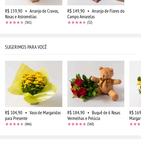
R$ 159,90
•
Arranjo de Cravos,
R$ 149,90
•
Arranjo de Flores do
Rosas e Astromélias
Campo Amarelas
(361)
(32)
SUGERIMOS PARA VOCÊ
R$ 104,90
•
Vaso de Margaridas
R$ 184,90
•
Buquê de 6 Rosas
R$ 169
para Presente
Vermelhas e Pelúcia
Margar
(466)
(560)