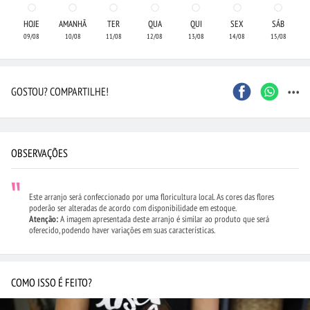
HOJE
AMANHÃ
TER
QUA
QUI
SEX
SÁB
09/08
10/08
11/08
12/08
13/08
14/08
15/08
...
GOSTOU? COMPARTILHE!
OBSERVAÇÕES
Este arranjo será confeccionado por uma floricultura local. As cores das flores
poderão ser alteradas de acordo com disponibilidade em estoque.
Atenção:
A imagem apresentada deste arranjo é similar ao produto que será
oferecido, podendo haver variações em suas características.
COMO ISSO É FEITO?