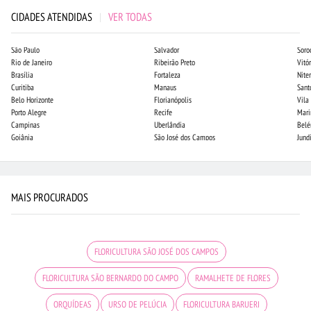
CIDADES ATENDIDAS
|
VER TODAS
São Paulo
Salvador
Soro
Rio de Janeiro
Ribeirão Preto
Vitór
Brasília
Fortaleza
Niter
Curitiba
Manaus
Sant
Belo Horizonte
Florianópolis
Vila
Porto Alegre
Recife
Mari
Campinas
Uberlândia
Bel
Goiânia
São José dos Campos
Jund
MAIS PROCURADOS
FLORICULTURA SÃO JOSÉ DOS CAMPOS
FLORICULTURA SÃO BERNARDO DO CAMPO
RAMALHETE DE FLORES
ORQUÍDEAS
URSO DE PELÚCIA
FLORICULTURA BARUERI