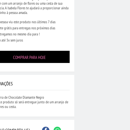
e com um arranjo de flores ou uma cesta de sua
cia. A Isabela Flores te ajudará a proporcionar ainda
inho à pessoa amada.
pessoa viu este produto nos últimos 7 dias
ete grátis para entregas nos próximos dias
tregamos no mesmo dia para !
 até 3x sem juros
Caxias do Sul
São Bernardo do Camp
Contagem
Maceió
Joinville
Santo André
COMPRAR PARA HOJE
Barueri
Cascavel
Osasco
Itajaí
Nova Iguaçu
Taubaté
 Preto
Bauru
Aracaju
Marília
Macaé
VAÇÕES
rra de Chocolate Diamante Negro
te produto só será entregue junto de um arranjo de
ores ou cesta.
...