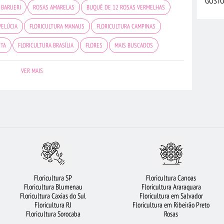
GOSTO
 BARUERI
ROSAS AMARELAS
BUQUÊ DE 12 ROSAS VERMELHAS
PELÚCIA
FLORICULTURA MANAUS
FLORICULTURA CAMPINAS
ETA
FLORICULTURA BRASÍLIA
FLORES
MAIS BUSCADOS
ORICULTURA SP
FLORICULTURA RJ
FLORICULTURA SANTOS
VER MAIS
ÃO JOSÉ DOS CAMPOS
FLORICULTURA RECIFE
FLORICULTURA BH
ROSAS VERMELHAS
FLORES BRANCAS
ARRANJO DE FLORES
FLORICULTURA SANTO ANDRÉ
ROSAS
CIDADES MAIS PROCURADAS
OCOLATE
BUQUÊ DE 20 ROSAS VERMELHAS
FLORICULTURA BELÉM
FRUTAS
FLORICULTURA UBERLÂNDIA
FLORES COLORIDAS
Floricultura SP
Floricultura Canoas
 GOIÂNIA
FLORICULTURA SALVADOR
FLORICULTURA PORTO ALEGRE
Floricultura Blumenau
Floricultura Araraquara
Floricultura Caxias do Sul
Floricultura em Salvador
EAS
FLORES DO CAMPO
FLORICULTURA RIBEIRÃO PRETO
Floricultura RJ
Floricultura em Ribeirão Preto
Floricultura Sorocaba
Rosas