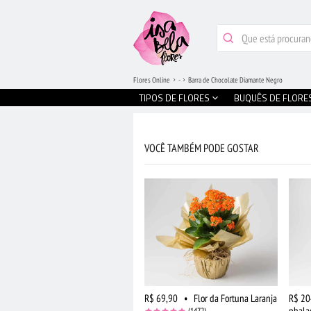
Flores Online
-
Barra de Chocolate Diamante Negro
TIPOS DE FLORES
BUQUÊS DE FLORE
VOCÊ TAMBÉM PODE GOSTAR
R$ 69,90
•
Flor da Fortuna Laranja
R$ 20
phala
(1472)