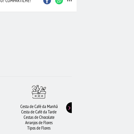
U? COMPARTILHE!
Cesta de Café da Manhã
Buquê de Girassol
Cesta de Café da Tarde
Presentes de Aniversário
Cestas de Chocolate
Buquê de Rosas Vermelhas
Arranjos de Flores
Rosas Amarelas
Tipos de Flores
Lírios