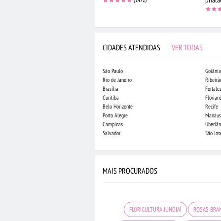
CIDADES ATENDIDAS
|
VER TODAS
São Paulo
Goiânia
Rio de Janeiro
Ribeirã
Brasília
Fortale
Curitiba
Florian
Belo Horizonte
Recife
Porto Alegre
Manaus
Campinas
Uberlân
Salvador
São Jo
MAIS PROCURADOS
FLORICULTURA JUNDIAÍ
ROSAS BRA