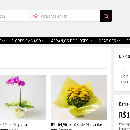
S
FLORES EM VASO
ARRANJOS DE FLORES
OCASIÕES
C
DISPO
HOJE
07/08
Barra
R$1
Para agr
4,90
•
Orquídea
R$ 104,90
•
Vaso de Margaridas
barra d
enopsis pink
para Presente