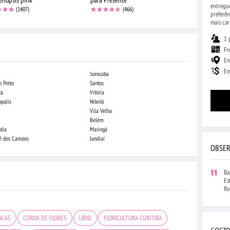
entregu
(1407)
(466)
preferên
mais car
1 
Fr
En
Em
Sorocaba
Campo Grande
o Preto
Santos
Indaiatuba
za
Vitória
Londrina
ópolis
Niterói
Piracicaba
Vila Velha
Juiz de Fora
Belém
São Luis
dia
Maringá
São José do Rio
sé dos Campos
Jundiaí
João Pessoa
OBSER
Ba
Es
fl
NCAS
COROA DE FLORES
LÍRIO
FLORICULTURA CURITIBA