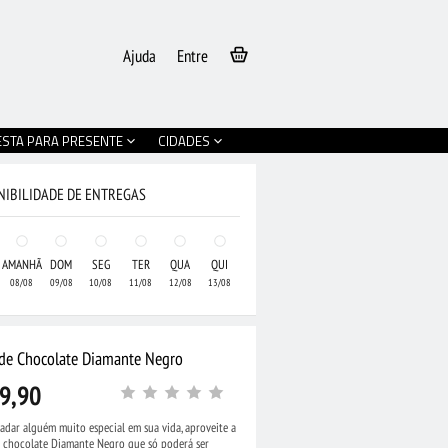
Ajuda
Entre
ESTA PARA PRESENTE
CIDADES
NIBILIDADE DE ENTREGAS
AMANHÃ
DOM
SEG
TER
QUA
QUI
08/08
09/08
10/08
11/08
12/08
13/08
 de Chocolate Diamante Negro
9,90
adar alguém muito especial em sua vida, aproveite a
e chocolate Diamante Negro que só poderá ser