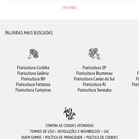
MAIS BUSCADOS
FLORICULTURA SANTO ANDRÉ
FLORICULTURA CAMPINAS
VER MAIS
LÍRIO
FLORICULTURA RJ
ROSAS
FLORICULTURA NITERÓI
ARRANJO DE FLORES
VIOLETA
FLORICULTURA SANTOS
PALAVRAS MAIS BUSCADAS
FLORICULTURA OSASCO
FLORES VERMELHAS
ROSAS VERMELHAS
FLORICULTURA BARUERI
FLORICULTURA SÃO BERNARDO DO CAMPO
FLORICULTURA SALVADOR
FLORICULTURA UBERLÂNDIA
Floricultura Curitiba
Floricultura SP
Floricultura Goiânia
Floricultura Blumenau
F
FLORICULTURA FORTALEZA
CESTA DE CAFÉ DA MANHÃ
ROSAS BRANCAS
Floricultura BH
Floricultura Caxias do Sul
F
Floricultura Fortaleza
Floricultura RJ
Flor
ROSAS AMARELAS
FLORICULTURA JUNDIAÍ
Floricultura Campinas
Floricultura Sorocaba
BUQUÊ DE 20 ROSAS VERMELHAS
FLORICULTURA PORTO ALEGRE
FLORICULTURA BRASÍLIA
FLORICULTURA JOÃO PESSOA
COROA DE FLORES
FLORES BRANCAS
FLORICULTURA BH
URSO DE PELÚCIA
CONFIRA AS CIDADES ATENDIDAS
TERMOS DE USO
•
DEVOLUÇÕES E REEMBOLSOS
•
SAC
FLORES DO CAMPO
FLORICULTURA SÃO JOSÉ DOS CAMPOS
QUEM SOMOS
•
POLÍTICA DE PRIVACIDADE
•
POLÍTICA DE COOKIES