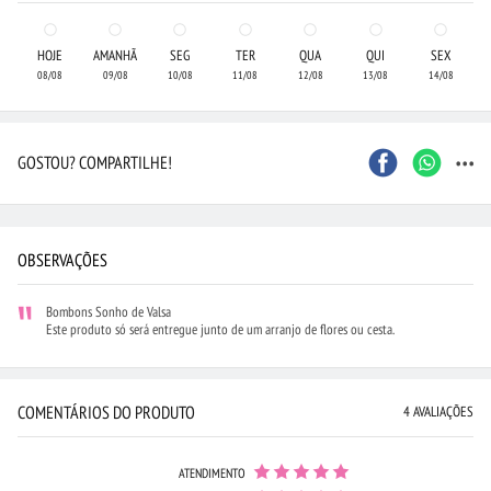
HOJE
AMANHÃ
SEG
TER
QUA
QUI
SEX
08/08
09/08
10/08
11/08
12/08
13/08
14/08
...
GOSTOU? COMPARTILHE!
OBSERVAÇÕES
Bombons Sonho de Valsa
Este produto só será entregue junto de um arranjo de flores ou cesta.
COMENTÁRIOS DO PRODUTO
4 AVALIAÇÕES
ATENDIMENTO