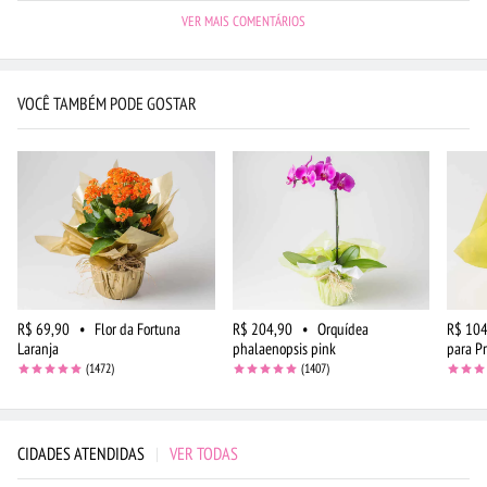
VER MAIS COMENTÁRIOS
VOCÊ TAMBÉM PODE GOSTAR
R$ 69,90
•
Flor da Fortuna
R$ 204,90
•
Orquídea
R$ 104
Laranja
phalaenopsis pink
para P
(1472)
(1407)
CIDADES ATENDIDAS
|
VER TODAS