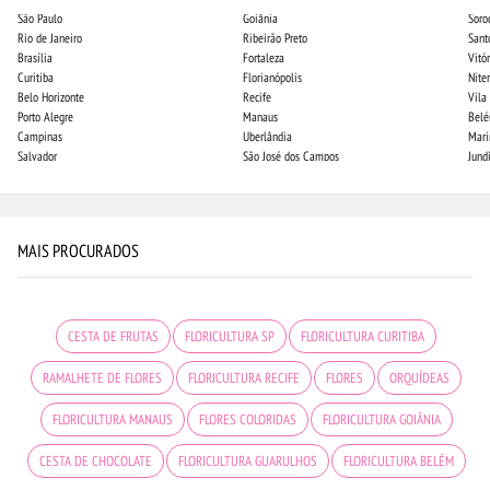
São Paulo
Goiânia
Soro
Rio de Janeiro
Ribeirão Preto
Sant
Brasília
Fortaleza
Vitór
Curitiba
Florianópolis
Niter
Belo Horizonte
Recife
Vila
Porto Alegre
Manaus
Bel
Campinas
Uberlândia
Mari
Salvador
São José dos Campos
Jund
MAIS PROCURADOS
CESTA DE FRUTAS
FLORICULTURA SP
FLORICULTURA CURITIBA
RAMALHETE DE FLORES
FLORICULTURA RECIFE
FLORES
ORQUÍDEAS
FLORICULTURA MANAUS
FLORES COLORIDAS
FLORICULTURA GOIÂNIA
CESTA DE CHOCOLATE
FLORICULTURA GUARULHOS
FLORICULTURA BELÉM